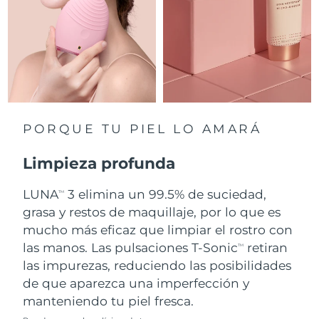
Singapur
Entrega prevista
8/11/26
Eslovaquia
Entrega prevista
8/9/26
Eslovenia
Entrega prevista
8/9/26
Sudáfrica
Entrega prevista
8/17/26
PORQUE TU PIEL LO AMARÁ
Corea del Sur
Entrega prevista
8/11/26
Limpieza profunda
España
Entrega prevista
8/9/26
LUNA
3 elimina un 99.5% de suciedad,
TM
grasa y restos de maquillaje, por lo que es
Suecia
Entrega prevista
8/9/26
mucho más eficaz que limpiar el rostro con
Suiza
las manos. Las pulsaciones T-Sonic
retiran
Entrega prevista
8/9/26
TM
las impurezas, reduciendo las posibilidades
Taiwán
Entrega prevista
8/14/26
de que aparezca una imperfección y
manteniendo tu piel fresca.
Tailandia
Entrega prevista
8/13/26