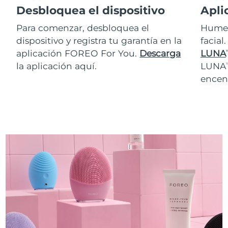
Desbloquea el dispositivo
Apli
Para comenzar, desbloquea el
Humed
dispositivo y registra tu garantía en la
facial
aplicación FOREO For You.
Descarga
LUNA
T
la aplicación aquí.
LUNA
T
encen