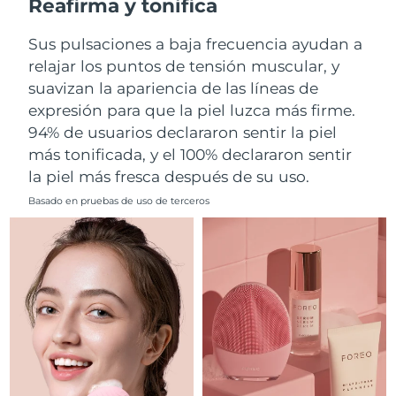
Reafirma y tonifica
Filipinas
Entrega prevista
8/12/26
Sus pulsaciones a baja frecuencia ayudan a
relajar los puntos de tensión muscular, y
Polonia
Entrega prevista
8/10/26
suavizan la apariencia de las líneas de
expresión para que la piel luzca más firme.
Portugal
Entrega prevista
8/9/26
94% de usuarios declararon sentir la piel
más tonificada, y el 100% declararon sentir
Puerto Rico
Entrega prevista
8/11/26
la piel más fresca después de su uso.
Catar
Entrega prevista
8/10/26
Basado en pruebas de uso de terceros
Reunión
Entrega prevista
8/14/26
Rumanía
Entrega prevista
8/9/26
Rusia
Entrega prevista
8/17/26
Arabia Saudí
Entrega prevista
8/10/26