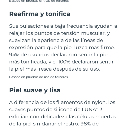
Basado en pruebas clínicas de terceros
Turquía
Entrega prevista
8/10/26
Reafirma y tonifica
Emiratos Árabes
Sus pulsaciones a baja frecuencia ayudan a
Entrega prevista
8/10/26
Unidos
relajar los puntos de tensión muscular, y
suavizan la apariencia de las líneas de
Reino Unido
Entrega prevista
8/9/26
expresión para que la piel luzca más firme.
94% de usuarios declararon sentir la piel
Estados Unidos
Entrega prevista
8/10/26
más tonificada, y el 100% declararon sentir
la piel más fresca después de su uso.
Uzbekistán
Entrega prevista
8/14/26
Basado en pruebas de uso de terceros
Vietnam
Entrega prevista
8/15/26
Piel suave y lisa
A diferencia de los filamentos de nylon, los
suaves puntos de silicona de LUNA
3
TM
exfolian con delicadeza las células muertas
de la piel sin dañar el rostro. 98% de