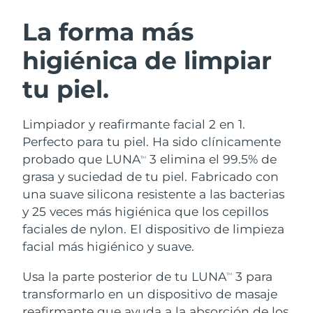
RUTINA SUECAS DE BELLEZA
Austria
Entrega prevista
8/9/26
La forma más
higiénica de limpiar
Baréin
Entrega prevista
8/10/26
tu piel.
Limpieza facial
Lifting facial
Bélgica
Entrega prevista
8/9/26
LUNA™ 4 pack
BEAR™ 2 pack
Bermudas
Entrega prevista
8/15/26
Limpiador y reafirmante facial 2 en 1.
Anti-aging massage
Microcurrent toning
Perfecto para tu piel. Ha sido clínicamente
Bosnia y Herzegovina
Entrega prevista
8/12/26
probado que LUNA
3 elimina el 99.5% de
TM
Hidratación
Cuidado bucal
grasa y suciedad de tu piel. Fabricado con
LUNA™ 4 Plus
BEAR™ 2 go
Brunéi
Entrega prevista
8/14/26
UFO™ 3 pack
issa™ 4
una suave silicona resistente a las bacterias
Massage, LED heating
Microcurrent toning on-the-go
TRATAMIENTO ANTIEDAD FAQ™
y 25 veces más higiénica que los cepillos
Deep facial hydration
Hybrid silicone sonic toothbrush
Bulgaria
Entrega prevista
8/9/26
faciales de nylon. El dispositivo de limpieza
NEW
facial más higiénico y suave.
LUNA™ 4 Men
BEAR™ 2 eyes & lips
Canadá
Entrega prevista
8/13/26
UFO™ 3 LED
issa™ 4 plus
For men, anti-aging massage
Microcurrent line smoothing device
Usa la parte posterior de tu LUNA
3 para
Near-infrared and red light therapy
TM
Smart hybrid silicone sonic toothbrush
Chile
Entrega prevista
8/13/26
device
Antiedad
Tratamientos LED
transformarlo en un dispositivo de masaje
reafirmante que ayuda a la absorción de los