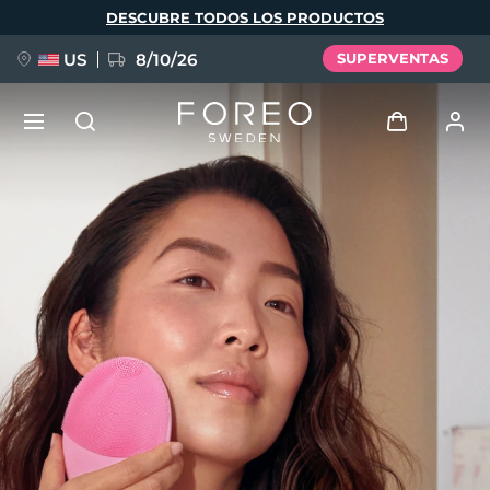
Pasar
DESCUBRE TODOS LOS PRODUCTOS
al
contenido
principal
US
8/10/26
SUPERVENTAS
NUEVO
Iniciar sesión
Idioma
BREAKING NEWS
Perfil de usuario
English
Deutsch
Español
Mis dispositivos
FAQ™ Pure Beauty-Tech Elixir
Français
Italiano
Português
Mis pedidos
Polski
Svenska
Русский
Türkçe
简体中文
繁體中文
Mis direcciones
issa™ Teeth Whitening Set
Mis suscripciones