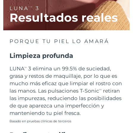
LUNA
3
TM
Resultados reales
RAE de Macao
Entrega prevista
8/11/26
(China)
Malasia
Entrega prevista
8/12/26
PORQUE TU PIEL LO AMARÁ
Malta
Entrega prevista
8/9/26
Limpieza profunda
México
Entrega prevista
8/13/26
LUNA
3 elimina un 99.5% de suciedad,
TM
Mónaco
grasa y restos de maquillaje, por lo que es
Entrega prevista
8/10/26
mucho más eficaz que limpiar el rostro con
Países Bajos
Entrega prevista
8/9/26
las manos. Las pulsaciones T-Sonic
retiran
TM
las impurezas, reduciendo las posibilidades
Nueva Zelanda
Entrega prevista
8/9/26
de que aparezca una imperfección y
manteniendo tu piel fresca.
Noruega
Entrega prevista
8/9/26
Basado en pruebas clínicas de terceros
Omán
Entrega prevista
8/12/26