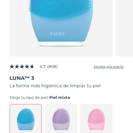
4.7
(858)
Escriba una reseña
4.7
de
LUNA™ 3
5
estrellas,
La forma más higiénica de limpiar tu piel
valor
medio
de
Elegir tu tipo de piel:
Piel mixta
valoración.
Read
858
Reviews.
Enlace
en
la