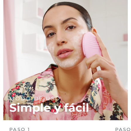
MODO DE USO
Simple y fácil
PASO 1
PASO