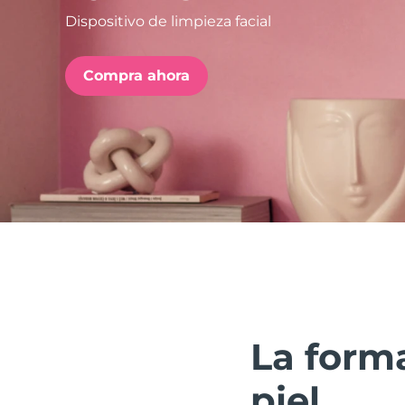
Dispositivo de limpieza facial
issa™ Teeth Whitening Set
Compra ahora
FAQ™ Dual LED Panel
POPULAR
Sorpresas especiales
Superventas
La forma
piel.