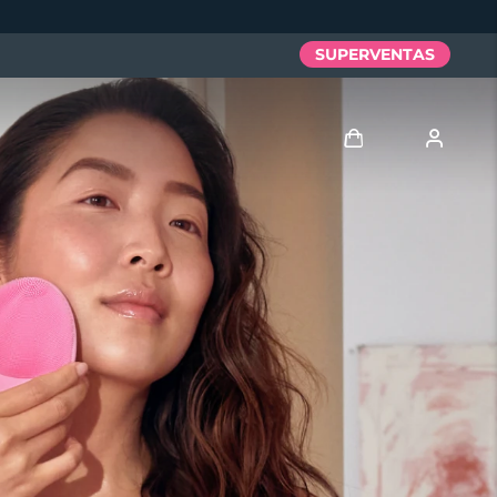
SUPERVENTAS
Iniciar sesión
Perfil de usuario
Mis dispositivos
Mis pedidos
Mis direcciones
Mis suscripciones