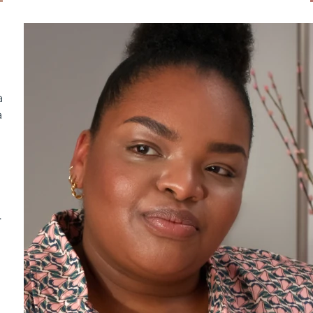
a
a
.