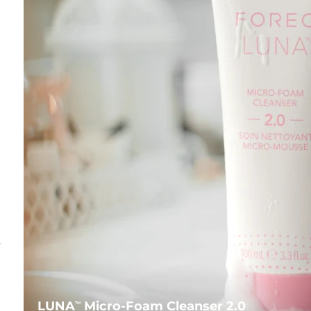
s
LUNA
Micro-Foam Cleanser 2.0
TM