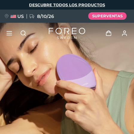
Pasar
DESCUBRE TODOS LOS PRODUCTOS
al
contenido
principal
US
8/10/26
SUPERVENTAS
NUEVO
Iniciar sesión
Idioma
BREAKING NEWS
Perfil de usuario
English
Deutsch
Español
Mis dispositivos
FAQ™ Pure Beauty-Tech Elixir
Français
Italiano
Português
Mis pedidos
Polski
Svenska
Русский
Türkçe
简体中文
繁體中文
Mis direcciones
issa™ Teeth Whitening Set
Mis suscripciones