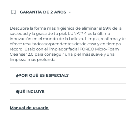
GARANTÍA DE 2 AÑOS
Regístrate hoy y tendrás cobertura total de la
garantía FOREO. Esto quiere decir que, en caso
de tener algún problema durante los 2 años
Descubre la forma más higiénica de eliminar el 99% de la
posteriores a tu compra, FOREO te remplazará el
suciedad y la grasa de tu piel. LUNA™ 4 es la última
producto sin cargo alguno.
innovación en el mundo de la belleza. Limpia, reafirma y te
ofrece resultados sorprendentes desde casa y en tiempo
récord. Úsalo con el limpiador facial FOREO Micro-Foam
Cleanser 2.0 para conseguir una piel más suave y una
limpieza más profunda.
¿POR QUÉ ES ESPECIAL?
El 96% de los usuarios declaró sentir la piel más
saludable. El 81% confirmó una reducción de
QUÉ INCLUYE
imperfecciones.
LUNA™ 4
Elimina las impurezas y la grasa sin dañar la piel.
Manual de usuario
LUNA™ Micro-Foam Cleanser 2.0
El 86% de los usuarios declaró sentir la piel más firme y
elástica.
Cable de carga USB
Nutre y protege la piel del daño causado por los
Bolsa de transporte
radicales libres.
Guía de inicio rápido