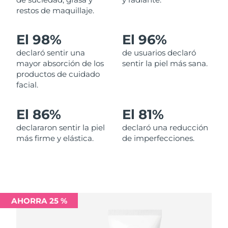
restos de maquillaje.
Filipinas
Entrega prevista
8/12/26
El 98%
El 96%
Polonia
Entrega prevista
8/10/26
declaró sentir una
de usuarios declaró
mayor absorción de los
sentir la piel más sana.
Portugal
Entrega prevista
8/9/26
productos de cuidado
facial.
Puerto Rico
Entrega prevista
8/11/26
El 86%
El 81%
Catar
Entrega prevista
8/10/26
declararon sentir la piel
declaró una reducción
más firme y elástica.
de imperfecciones.
Reunión
Entrega prevista
8/14/26
Rumanía
Entrega prevista
8/9/26
Rusia
Entrega prevista
8/17/26
AHORRA 25 %
Arabia Saudí
Entrega prevista
8/10/26