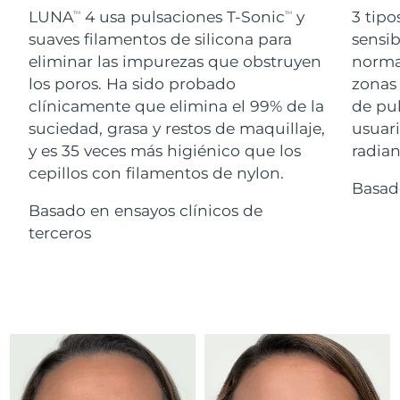
Advanced pore care essentials
For healthy hair
LUNA
4 usa pulsaciones T-Sonic
y
3 tipo
18% PAP
TM
TM
Israel
Entrega prevista
8/13/26
Cosméticos
Hombres
suaves filamentos de silicona para
sensib
eliminar las impurezas que obstruyen
normal
Italia
Entrega prevista
8/9/26
los poros. Ha sido probado
zonas 
clínicamente que elimina el 99% de la
de pu
Japón
Entrega prevista
8/12/26
suciedad, grasa y restos de maquillaje,
usuari
Comprar todo
Jersey
Entrega prevista
8/14/26
y es 35 veces más higiénico que los
radian
cepillos con filamentos de nylon.
Basad
Kazajistán
Entrega prevista
8/11/26
Basado en ensayos clínicos de
FOREO APP
Kuwait
terceros
Entrega prevista
8/9/26
ACERCA DE
Letonia
Entrega prevista
8/9/26
Líbano
Entrega prevista
8/10/26
Lituania
Entrega prevista
8/9/26
Luxemburgo
Entrega prevista
8/9/26