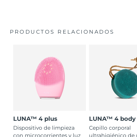
35 veces más higiénico que los cepillos con filamentos
Manual general
de nailon.
Garantía de 2 años (España, Portugal, Suecia: Garantía
de 3 años)
PRODUCTOS RELACIONADOS
LUNA™ 4 plus
LUNA™ 4 body
Dispositivo de limpieza
Cepillo corporal
con microcorrientes y luz
ultrahigiénico de