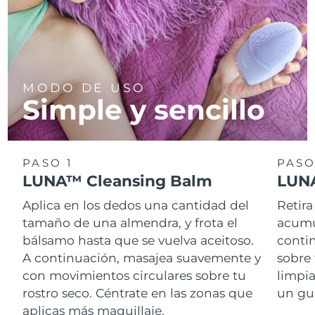
MODO DE USO
Simple y sencillo
PASO 1
PASO
LUNA™ Cleansing Balm
LUNA
Aplica en los dedos una cantidad del
Retira
tamaño de una almendra, y frota el
acumul
bálsamo hasta que se vuelva aceitoso.
conti
A continuación, masajea suavemente y
sobre 
con movimientos circulares sobre tu
limpi
rostro seco. Céntrate en las zonas que
un gu
aplicas más maquillaje.