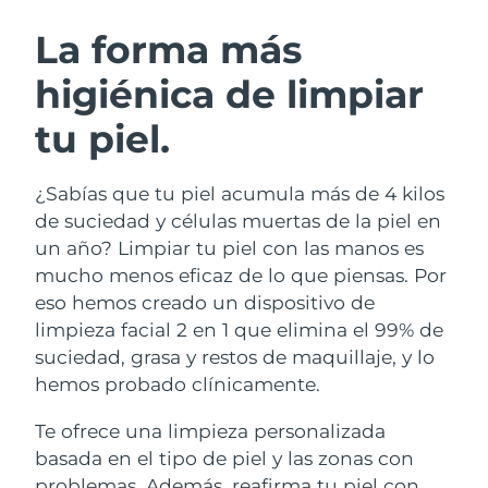
RUTINA SUECAS DE BELLEZA
Austria
Entrega prevista
8/9/26
La forma más
higiénica de limpiar
Baréin
Entrega prevista
8/10/26
tu piel.
Limpieza facial
Lifting facial
Bélgica
Entrega prevista
8/9/26
LUNA™ 4 pack
BEAR™ 2 pack
Bermudas
Entrega prevista
8/15/26
¿Sabías que tu piel acumula más de 4 kilos
Anti-aging massage
Microcurrent toning
de suciedad y células muertas de la piel en
Bosnia y Herzegovina
Entrega prevista
8/12/26
un año? Limpiar tu piel con las manos es
Hidratación
Cuidado bucal
mucho menos eficaz de lo que piensas. Por
LUNA™ 4 Plus
BEAR™ 2 go
Brunéi
Entrega prevista
8/14/26
UFO™ 3 pack
issa™ 4
eso hemos creado un dispositivo de
Massage, LED heating
Microcurrent toning on-the-go
TRATAMIENTO ANTIEDAD FAQ™
limpieza facial 2 en 1 que elimina el 99% de
Deep facial hydration
Hybrid silicone sonic toothbrush
Bulgaria
Entrega prevista
8/9/26
suciedad, grasa y restos de maquillaje, y lo
NEW
hemos probado clínicamente.
LUNA™ 4 Men
BEAR™ 2 eyes & lips
Canadá
Entrega prevista
8/13/26
UFO™ 3 LED
issa™ 4 plus
For men, anti-aging massage
Microcurrent line smoothing device
Te ofrece una limpieza personalizada
Near-infrared and red light therapy
Smart hybrid silicone sonic toothbrush
Chile
Entrega prevista
8/13/26
device
Antiedad
Tratamientos LED
basada en el tipo de piel y las zonas con
problemas. Además, reafirma tu piel con