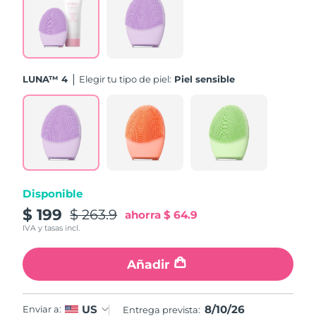
Turquía
Entrega prevista
8/10/26
Emiratos Árabes
Entrega prevista
8/10/26
Unidos
LUNA™ 4
Elegir tu tipo de piel:
Piel sensible
Reino Unido
Entrega prevista
8/9/26
Estados Unidos
Entrega prevista
8/10/26
Uzbekistán
Entrega prevista
8/14/26
Disponible
Vietnam
Entrega prevista
8/15/26
$ 199
$ 263.9
ahorra
$ 64.9
IVA y tasas incl.
Añadir
8/10/26
US
Enviar a:
Entrega prevista: