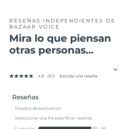
RESEÑAS INDEPENDIENTES
DE
BAZAAR VOICE
Mira lo que piensan
otras personas...
4.9
(67)
Escriba una reseña
4.9
de
5
estrellas,
valor
medio
de
valoración.
Read
67
Reviews.
Enlace