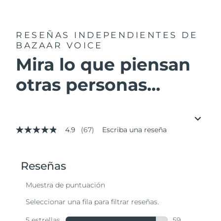
RESEÑAS INDEPENDIENTES
DE
BAZAAR VOICE
Mira lo que piensan
otras personas...
4.9
(67)
Escriba una reseña
4.9
de
5
estrellas,
valor
medio
de
valoración.
Read
67
Reviews.
Enlace