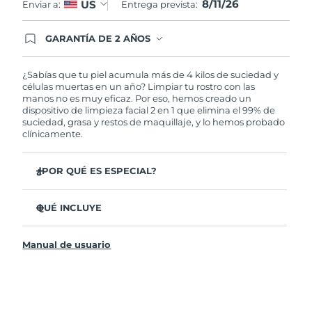
8/11/26
US
Enviar a:
Entrega prevista:
GARANTÍA DE 2 AÑOS
Regístrate hoy y tendrás cobertura total de la
garantía FOREO. Esto quiere decir que, en caso
de tener algún problema durante los 2 años
¿Sabías que tu piel acumula más de 4 kilos de suciedad y
posteriores a tu compra, FOREO te remplazará el
células muertas en un año? Limpiar tu rostro con las
producto sin cargo alguno.
manos no es muy eficaz. Por eso, hemos creado un
dispositivo de limpieza facial 2 en 1 que elimina el 99% de
suciedad, grasa y restos de maquillaje, y lo hemos probado
clínicamente.
¿POR QUÉ ES ESPECIAL?
35 veces más higiénico que los cepillos con filamentos
de nylon.
QUÉ INCLUYE
El 100% de usuarios declaró sentir la piel más fresca y
LUNA
4
™
radiante.
Manual de usuario
Cable de carga USB
El 96% de usuarios declaró sentir la piel más sana. El 81%
una reducción de imperfecciones.
Bolsa de transporte
El 98% de usuarios declaró sentir una mayor absorción
Guía de inicio rápido
de los productos de cuidado facial.
Manual general