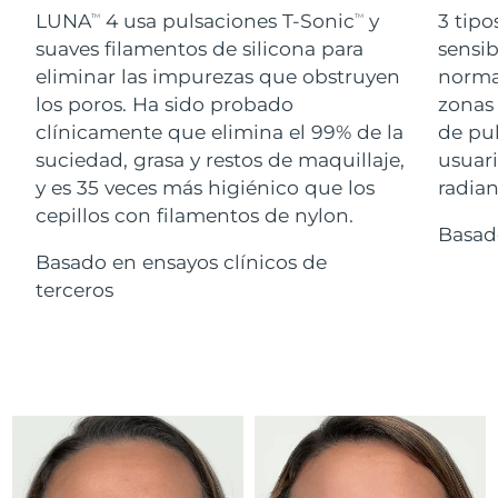
Advanced pore care essentials
For healthy hair
LUNA
4 usa pulsaciones T-Sonic
y
3 tipo
18% PAP
TM
TM
Israel
Entrega prevista
14/08/2026
Cosméticos
Hombres
suaves filamentos de silicona para
sensib
eliminar las impurezas que obstruyen
normal
Italia
Entrega prevista
10/08/2026
los poros. Ha sido probado
zonas 
clínicamente que elimina el 99% de la
de pu
Japón
Entrega prevista
13/08/2026
suciedad, grasa y restos de maquillaje,
usuari
Comprar todo
Jersey
Entrega prevista
15/08/2026
y es 35 veces más higiénico que los
radian
cepillos con filamentos de nylon.
Basad
Kazajistán
Entrega prevista
12/08/2026
Basado en ensayos clínicos de
FOREO APP
Kuwait
terceros
Entrega prevista
10/08/2026
ACERCA DE
Letonia
Entrega prevista
10/08/2026
Líbano
Entrega prevista
11/08/2026
Lituania
Entrega prevista
10/08/2026
Luxemburgo
Entrega prevista
10/08/2026