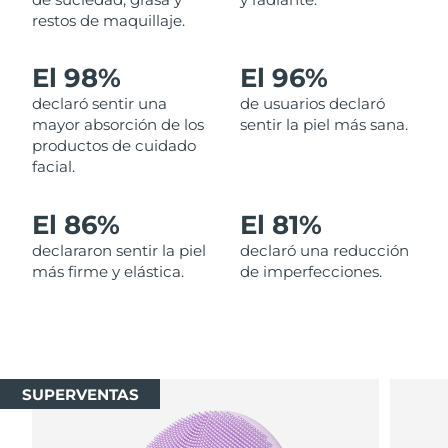
restos de maquillaje.
Filipinas
Entrega prevista
13/08/2026
El 98%
El 96%
Polonia
Entrega prevista
11/08/2026
declaró sentir una
de usuarios declaró
mayor absorción de los
sentir la piel más sana.
Portugal
Entrega prevista
10/08/2026
productos de cuidado
facial.
Puerto Rico
Entrega prevista
12/08/2026
El 86%
El 81%
Catar
Entrega prevista
11/08/2026
declararon sentir la piel
declaró una reducción
más firme y elástica.
de imperfecciones.
Reunión
Entrega prevista
15/08/2026
Rumanía
Entrega prevista
10/08/2026
Rusia
Entrega prevista
18/08/2026
SUPERVENTAS
Arabia Saudí
Entrega prevista
11/08/2026