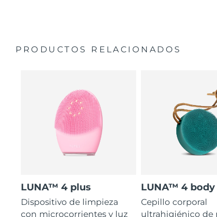
El 86% de los usuarios declaró sentir la piel más firme y
Garantía de 2 años (España, Portugal, Suecia: Garantía
elástica.
de 3 años)
16 intensidades, 3 modos de limpieza, 4 masajes
guiados y 5 tipos de masaje.
PRODUCTOS RELACIONADOS
LUNA™ 4 plus
LUNA™ 4 body
Dispositivo de limpieza
Cepillo corporal
con microcorrientes y luz
ultrahigiénico de