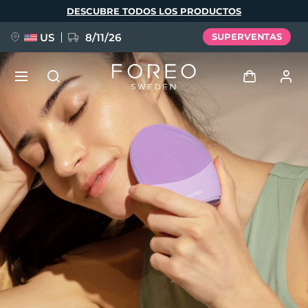
Pasar
DESCUBRE TODOS LOS PRODUCTOS
al
contenido
principal
US
8/11/26
SUPERVENTAS
NUEVO
Iniciar sesión
Idioma
BREAKING NEWS
Perfil de usuario
English
Deutsch
Español
Mis dispositivos
FAQ™ Pure Beauty-Tech Elixir
Français
Italiano
Português
Mis pedidos
Polski
Svenska
Русский
Türkçe
简体中文
繁體中文
Mis direcciones
issa™ Teeth Whitening Set
Mis suscripciones