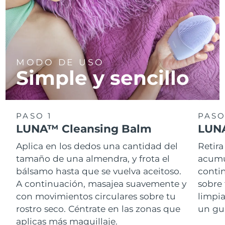
MODO DE USO
Simple y sencillo
PASO 1
PASO
LUNA™ Cleansing Balm
LUNA
Aplica en los dedos una cantidad del
Retira
tamaño de una almendra, y frota el
acumul
bálsamo hasta que se vuelva aceitoso.
conti
A continuación, masajea suavemente y
sobre 
con movimientos circulares sobre tu
limpi
rostro seco. Céntrate en las zonas que
un gu
aplicas más maquillaje.