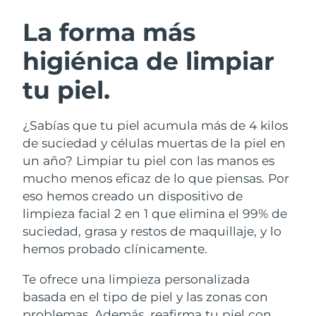
RUTINA SUECAS DE BELLEZA
Austria
Entrega prevista
10/08/2026
La forma más
higiénica de limpiar
Baréin
Entrega prevista
11/08/2026
tu piel.
Limpieza facial
Lifting facial
Bélgica
Entrega prevista
10/08/2026
LUNA™ 4 pack
BEAR™ 2 pack
Bermudas
Entrega prevista
16/08/2026
¿Sabías que tu piel acumula más de 4 kilos
Anti-aging massage
Microcurrent toning
de suciedad y células muertas de la piel en
Bosnia y Herzegovina
Entrega prevista
13/08/2026
un año? Limpiar tu piel con las manos es
Hidratación
Cuidado bucal
mucho menos eficaz de lo que piensas. Por
LUNA™ 4 Plus
BEAR™ 2 go
Brunéi
Entrega prevista
15/08/2026
UFO™ 3 pack
issa™ 4
eso hemos creado un dispositivo de
Massage, LED heating
Microcurrent toning on-the-go
TRATAMIENTO ANTIEDAD FAQ™
limpieza facial 2 en 1 que elimina el 99% de
Deep facial hydration
Hybrid silicone sonic toothbrush
Bulgaria
Entrega prevista
10/08/2026
suciedad, grasa y restos de maquillaje, y lo
NEW
hemos probado clínicamente.
LUNA™ 4 Men
BEAR™ 2 eyes & lips
Canadá
Entrega prevista
14/08/2026
UFO™ 3 LED
issa™ 4 plus
For men, anti-aging massage
Microcurrent line smoothing device
Te ofrece una limpieza personalizada
Near-infrared and red light therapy
Smart hybrid silicone sonic toothbrush
Chile
Entrega prevista
14/08/2026
device
Antiedad
Tratamientos LED
basada en el tipo de piel y las zonas con
problemas. Además, reafirma tu piel con