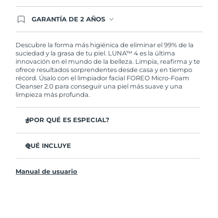
GARANTÍA DE 2 AÑOS
Regístrate hoy y tendrás cobertura total de la
garantía FOREO. Esto quiere decir que, en caso
de tener algún problema durante los 2 años
Descubre la forma más higiénica de eliminar el 99% de la
posteriores a tu compra, FOREO te remplazará el
suciedad y la grasa de tu piel. LUNA™ 4 es la última
producto sin cargo alguno.
innovación en el mundo de la belleza. Limpia, reafirma y te
ofrece resultados sorprendentes desde casa y en tiempo
récord. Úsalo con el limpiador facial FOREO Micro-Foam
Cleanser 2.0 para conseguir una piel más suave y una
limpieza más profunda.
¿POR QUÉ ES ESPECIAL?
El 96% de los usuarios declaró sentir la piel más
saludable. El 81% confirmó una reducción de
QUÉ INCLUYE
imperfecciones.
LUNA™ 4
Elimina las impurezas y la grasa sin dañar la piel.
Manual de usuario
LUNA™ Micro-Foam Cleanser 2.0
El 86% de los usuarios declaró sentir la piel más firme y
elástica.
Cable de carga USB
Nutre y protege la piel del daño causado por los
Bolsa de transporte
radicales libres.
Guía de inicio rápido