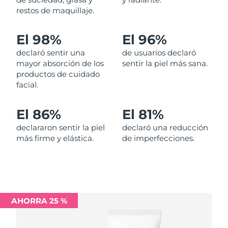
restos de maquillaje.
Filipinas
Entrega prevista
8/13/26
El 98%
El 96%
Polonia
Entrega prevista
8/11/26
declaró sentir una
de usuarios declaró
mayor absorción de los
sentir la piel más sana.
Portugal
Entrega prevista
8/10/26
productos de cuidado
facial.
Puerto Rico
Entrega prevista
8/12/26
El 86%
El 81%
Catar
Entrega prevista
8/11/26
declararon sentir la piel
declaró una reducción
más firme y elástica.
de imperfecciones.
Reunión
Entrega prevista
8/15/26
Rumanía
Entrega prevista
8/10/26
Rusia
Entrega prevista
8/18/26
AHORRA 25 %
Arabia Saudí
Entrega prevista
8/11/26