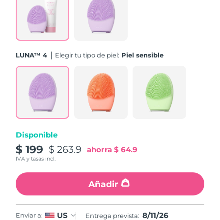
Turquía
Entrega prevista
8/11/26
Emiratos Árabes
Entrega prevista
8/11/26
Unidos
LUNA™ 4
Elegir tu tipo de piel:
Piel sensible
Reino Unido
Entrega prevista
8/10/26
Estados Unidos
Entrega prevista
8/11/26
Uzbekistán
Entrega prevista
8/15/26
Disponible
Vietnam
Entrega prevista
8/16/26
$ 199
$ 263.9
ahorra
$ 64.9
IVA y tasas incl.
Añadir
8/11/26
US
Enviar a:
Entrega prevista: