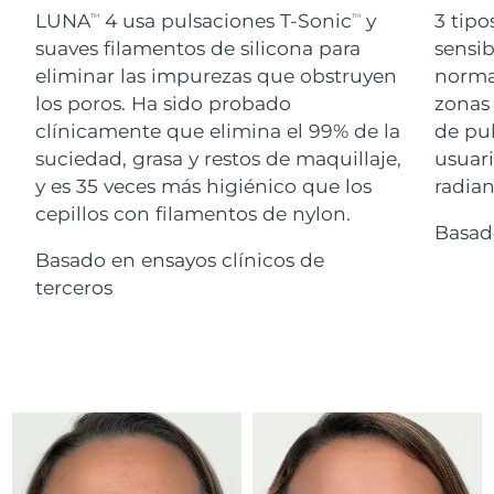
Advanced pore care essentials
For healthy hair
LUNA
4 usa pulsaciones T-Sonic
y
3 tipo
18% PAP
TM
TM
Israel
Entrega prevista
8/14/26
Cosméticos
Hombres
suaves filamentos de silicona para
sensib
eliminar las impurezas que obstruyen
normal
Italia
Entrega prevista
8/10/26
los poros. Ha sido probado
zonas 
clínicamente que elimina el 99% de la
de pu
Japón
Entrega prevista
8/13/26
suciedad, grasa y restos de maquillaje,
usuari
Comprar todo
Jersey
Entrega prevista
8/15/26
y es 35 veces más higiénico que los
radian
cepillos con filamentos de nylon.
Basad
Kazajistán
Entrega prevista
8/12/26
Basado en ensayos clínicos de
FOREO APP
Kuwait
terceros
Entrega prevista
8/10/26
ACERCA DE
Letonia
Entrega prevista
8/10/26
Líbano
Entrega prevista
8/11/26
Lituania
Entrega prevista
8/10/26
Luxemburgo
Entrega prevista
8/10/26