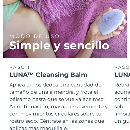
MODO DE USO
Simple y sencillo
PASO 1
PASO
LUNA™ Cleansing Balm
LUNA
Aplica en los dedos una cantidad del
Retira
tamaño de una almendra, y frota el
acumul
bálsamo hasta que se vuelva aceitoso.
conti
A continuación, masajea suavemente y
sobre 
con movimientos circulares sobre tu
limpi
rostro seco. Céntrate en las zonas que
un gu
aplicas más maquillaje.