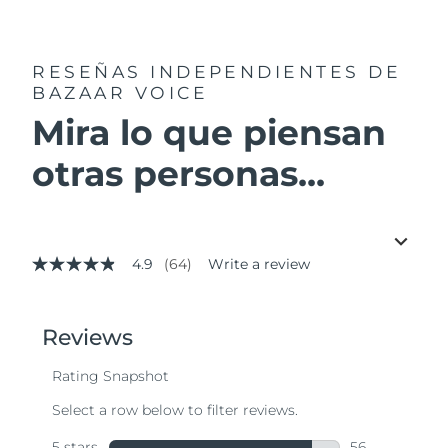
RESEÑAS INDEPENDIENTES
DE
BAZAAR VOICE
Mira lo que piensan
otras personas...
4.9
(64)
Write a review
4.9
out
of
5
stars,
average
rating
value.
Read
64
Reviews.
Same