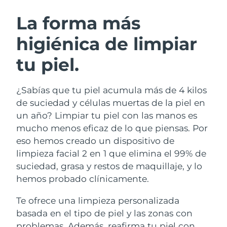
RUTINA SUECAS DE BELLEZA
Austria
Entrega prevista
8/10/26
La forma más
higiénica de limpiar
Baréin
Entrega prevista
8/11/26
tu piel.
Limpieza facial
Lifting facial
Bélgica
Entrega prevista
8/10/26
LUNA™ 4 pack
BEAR™ 2 pack
Bermudas
Entrega prevista
8/16/26
¿Sabías que tu piel acumula más de 4 kilos
Anti-aging massage
Microcurrent toning
de suciedad y células muertas de la piel en
Bosnia y Herzegovina
Entrega prevista
8/13/26
un año? Limpiar tu piel con las manos es
Hidratación
Cuidado bucal
mucho menos eficaz de lo que piensas. Por
LUNA™ 4 Plus
BEAR™ 2 go
Brunéi
Entrega prevista
8/15/26
UFO™ 3 pack
issa™ 4
eso hemos creado un dispositivo de
Massage, LED heating
Microcurrent toning on-the-go
TRATAMIENTO ANTIEDAD FAQ™
limpieza facial 2 en 1 que elimina el 99% de
Deep facial hydration
Hybrid silicone sonic toothbrush
Bulgaria
Entrega prevista
8/10/26
suciedad, grasa y restos de maquillaje, y lo
NEW
hemos probado clínicamente.
LUNA™ 4 Men
BEAR™ 2 eyes & lips
Canadá
Entrega prevista
8/14/26
UFO™ 3 LED
issa™ 4 plus
For men, anti-aging massage
Microcurrent line smoothing device
Te ofrece una limpieza personalizada
Near-infrared and red light therapy
Smart hybrid silicone sonic toothbrush
Chile
Entrega prevista
8/14/26
device
Antiedad
Tratamientos LED
basada en el tipo de piel y las zonas con
problemas. Además, reafirma tu piel con