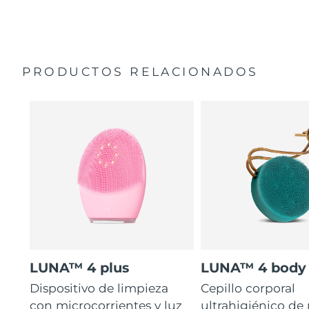
35 veces más higiénico que los cepillos con filamentos
Manual general
de nailon.
Garantía de 2 años (España, Portugal, Suecia: Garantía
de 3 años)
PRODUCTOS RELACIONADOS
LUNA™ 4 plus
LUNA™ 4 body
Dispositivo de limpieza
Cepillo corporal
con microcorrientes y luz
ultrahigiénico de