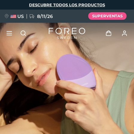
Pasar
DESCUBRE TODOS LOS PRODUCTOS
al
contenido
principal
US
8/11/26
SUPERVENTAS
NUEVO
Iniciar sesión
Idioma
BREAKING NEWS
Perfil de usuario
English
Deutsch
Español
Mis dispositivos
FAQ™ Pure Beauty-Tech Elixir
Français
Italiano
Português
Mis pedidos
Polski
Svenska
Русский
Türkçe
简体中文
繁體中文
Mis direcciones
issa™ Teeth Whitening Set
Mis suscripciones