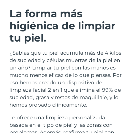
RUTINA SUECAS DE BELLEZA
Austria
Entrega prevista
10/08/2026
La forma más
higiénica de limpiar
Baréin
Entrega prevista
11/08/2026
tu piel.
Limpieza facial
Lifting facial
Bélgica
Entrega prevista
10/08/2026
LUNA™ 4 pack
BEAR™ 2 pack
Bermudas
Entrega prevista
16/08/2026
¿Sabías que tu piel acumula más de 4 kilos
Anti-aging massage
Microcurrent toning
de suciedad y células muertas de la piel en
Bosnia y Herzegovina
Entrega prevista
13/08/2026
un año? Limpiar tu piel con las manos es
Hidratación
Cuidado bucal
mucho menos eficaz de lo que piensas. Por
LUNA™ 4 Plus
BEAR™ 2 go
Brunéi
Entrega prevista
15/08/2026
UFO™ 3 pack
issa™ 4
eso hemos creado un dispositivo de
Massage, LED heating
Microcurrent toning on-the-go
TRATAMIENTO ANTIEDAD FAQ™
limpieza facial 2 en 1 que elimina el 99% de
Deep facial hydration
Hybrid silicone sonic toothbrush
Bulgaria
Entrega prevista
10/08/2026
suciedad, grasa y restos de maquillaje, y lo
NEW
hemos probado clínicamente.
LUNA™ 4 Men
BEAR™ 2 eyes & lips
Canadá
Entrega prevista
14/08/2026
UFO™ 3 LED
issa™ 4 plus
For men, anti-aging massage
Microcurrent line smoothing device
Te ofrece una limpieza personalizada
Near-infrared and red light therapy
Smart hybrid silicone sonic toothbrush
Chile
Entrega prevista
14/08/2026
device
Antiedad
Tratamientos LED
basada en el tipo de piel y las zonas con
problemas. Además, reafirma tu piel con