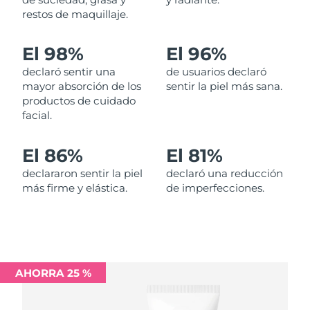
restos de maquillaje.
Filipinas
Entrega prevista
13/08/2026
El 98%
El 96%
Polonia
Entrega prevista
11/08/2026
declaró sentir una
de usuarios declaró
mayor absorción de los
sentir la piel más sana.
Portugal
Entrega prevista
10/08/2026
productos de cuidado
facial.
Puerto Rico
Entrega prevista
12/08/2026
El 86%
El 81%
Catar
Entrega prevista
11/08/2026
declararon sentir la piel
declaró una reducción
más firme y elástica.
de imperfecciones.
Reunión
Entrega prevista
15/08/2026
Rumanía
Entrega prevista
10/08/2026
Rusia
Entrega prevista
18/08/2026
AHORRA 25 %
Arabia Saudí
Entrega prevista
11/08/2026