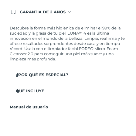
GARANTÍA DE 2 AÑOS
Regístrate hoy y tendrás cobertura total de la
garantía FOREO. Esto quiere decir que, en caso
de tener algún problema durante los 2 años
Descubre la forma más higiénica de eliminar el 99% de la
posteriores a tu compra, FOREO te remplazará el
suciedad y la grasa de tu piel. LUNA™ 4 es la última
producto sin cargo alguno.
innovación en el mundo de la belleza. Limpia, reafirma y te
ofrece resultados sorprendentes desde casa y en tiempo
récord. Úsalo con el limpiador facial FOREO Micro-Foam
Cleanser 2.0 para conseguir una piel más suave y una
limpieza más profunda.
¿POR QUÉ ES ESPECIAL?
El 96% de los usuarios declaró sentir la piel más
saludable. El 81% confirmó una reducción de
QUÉ INCLUYE
imperfecciones.
LUNA™ 4
Elimina las impurezas y la grasa sin dañar la piel.
Manual de usuario
LUNA™ Micro-Foam Cleanser 2.0
El 86% de los usuarios declaró sentir la piel más firme y
elástica.
Cable de carga USB
Nutre y protege la piel del daño causado por los
Bolsa de transporte
radicales libres.
Guía de inicio rápido