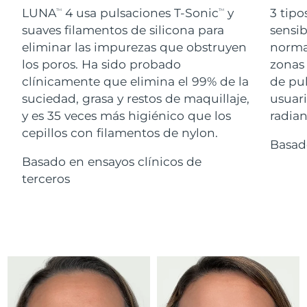
Advanced pore care essentials
For healthy hair
LUNA
4 usa pulsaciones T-Sonic
y
3 tipo
18% PAP
TM
TM
Israel
Entrega prevista
14/08/2026
Cosméticos
Hombres
suaves filamentos de silicona para
sensib
eliminar las impurezas que obstruyen
normal
Italia
Entrega prevista
10/08/2026
los poros. Ha sido probado
zonas 
clínicamente que elimina el 99% de la
de pu
Japón
Entrega prevista
13/08/2026
suciedad, grasa y restos de maquillaje,
usuari
Comprar todo
Jersey
Entrega prevista
15/08/2026
y es 35 veces más higiénico que los
radian
cepillos con filamentos de nylon.
Basad
Kazajistán
Entrega prevista
12/08/2026
Basado en ensayos clínicos de
FOREO APP
Kuwait
terceros
Entrega prevista
10/08/2026
ACERCA DE
Letonia
Entrega prevista
10/08/2026
Líbano
Entrega prevista
11/08/2026
Lituania
Entrega prevista
10/08/2026
Luxemburgo
Entrega prevista
10/08/2026