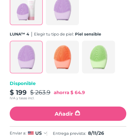
Turquía
Entrega prevista
11/08/2026
Emiratos Árabes
Entrega prevista
11/08/2026
Unidos
LUNA™ 4
Elegir tu tipo de piel:
Piel sensible
Reino Unido
Entrega prevista
10/08/2026
Estados Unidos
Entrega prevista
11/08/2026
Uzbekistán
Entrega prevista
15/08/2026
Disponible
Vietnam
Entrega prevista
16/08/2026
$ 199
$ 263.9
ahorra
$ 64.9
IVA y tasas incl.
Añadir
8/11/26
US
Enviar a:
Entrega prevista: