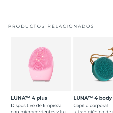
35 veces más higiénico que los cepillos con filamentos
Manual general
de nailon.
Garantía de 2 años (España, Portugal, Suecia: Garantía
de 3 años)
PRODUCTOS RELACIONADOS
LUNA™ 4 plus
LUNA™ 4 body
Dispositivo de limpieza
Cepillo corporal
con microcorrientes y luz
ultrahigiénico de