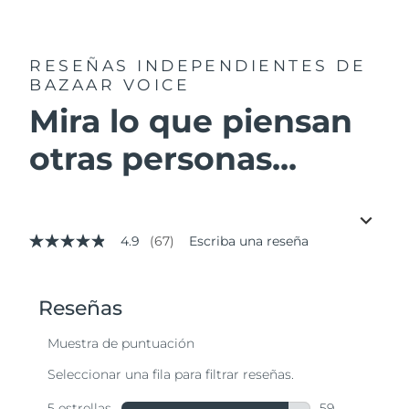
RESEÑAS INDEPENDIENTES
DE
BAZAAR VOICE
Mira lo que piensan
otras personas...
4.9
(67)
Escriba una reseña
4.9
de
5
estrellas,
valor
medio
de
valoración.
Read
67
Reviews.
Enlace