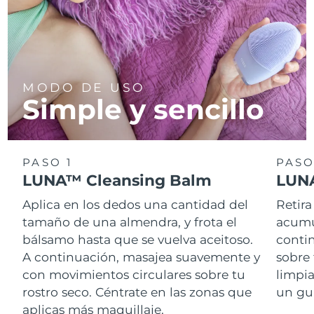
MODO DE USO
Simple y sencillo
PASO 1
PASO
LUNA™ Cleansing Balm
LUNA
Aplica en los dedos una cantidad del
Retira
tamaño de una almendra, y frota el
acumul
bálsamo hasta que se vuelva aceitoso.
conti
A continuación, masajea suavemente y
sobre 
con movimientos circulares sobre tu
limpi
rostro seco. Céntrate en las zonas que
un gu
aplicas más maquillaje.