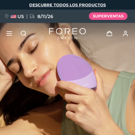
Pasar
DESCUBRE TODOS LOS PRODUCTOS
al
contenido
principal
US
8/11/26
SUPERVENTAS
NUEVO
Iniciar sesión
Idioma
BREAKING NEWS
Perfil de usuario
English
Deutsch
Español
Mis dispositivos
FAQ™ Pure Beauty-Tech Elixir
Français
Italiano
Português
Mis pedidos
Polski
Svenska
Русский
Türkçe
简体中文
繁體中文
Mis direcciones
issa™ Teeth Whitening Set
Mis suscripciones