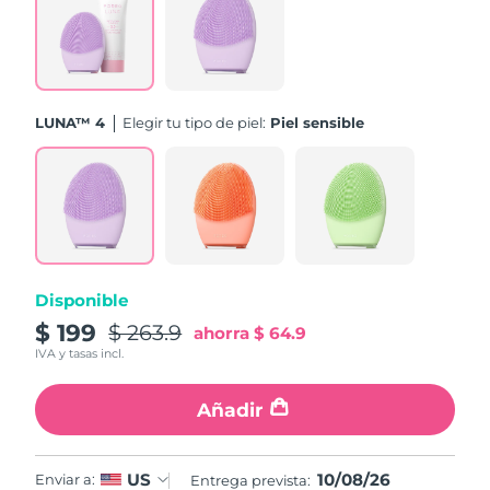
Turquía
Entrega prevista
10/08/2026
Emiratos Árabes
Entrega prevista
10/08/2026
Unidos
LUNA™ 4
Elegir tu tipo de piel:
Piel sensible
Reino Unido
Entrega prevista
09/08/2026
Estados Unidos
Entrega prevista
10/08/2026
Uzbekistán
Entrega prevista
14/08/2026
Disponible
Vietnam
Entrega prevista
15/08/2026
$ 199
$ 263.9
ahorra
$ 64.9
IVA y tasas incl.
Añadir
10/08/26
US
Enviar a:
Entrega prevista: