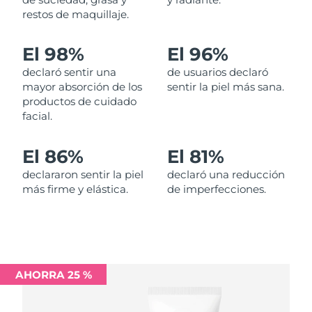
restos de maquillaje.
Filipinas
Entrega prevista
12/08/2026
El 98%
El 96%
Polonia
Entrega prevista
10/08/2026
declaró sentir una
de usuarios declaró
mayor absorción de los
sentir la piel más sana.
Portugal
Entrega prevista
09/08/2026
productos de cuidado
facial.
Puerto Rico
Entrega prevista
11/08/2026
El 86%
El 81%
Catar
Entrega prevista
10/08/2026
declararon sentir la piel
declaró una reducción
más firme y elástica.
de imperfecciones.
Reunión
Entrega prevista
14/08/2026
Rumanía
Entrega prevista
09/08/2026
Rusia
Entrega prevista
17/08/2026
AHORRA 25 %
Arabia Saudí
Entrega prevista
10/08/2026