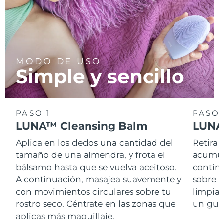
MODO DE USO
Simple y sencillo
PASO 1
PASO
LUNA™ Cleansing Balm
LUNA
Aplica en los dedos una cantidad del
Retira
tamaño de una almendra, y frota el
acumul
bálsamo hasta que se vuelva aceitoso.
conti
A continuación, masajea suavemente y
sobre 
con movimientos circulares sobre tu
limpi
rostro seco. Céntrate en las zonas que
un gu
aplicas más maquillaje.