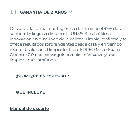
GARANTÍA DE 2 AÑOS
Regístrate hoy y tendrás cobertura total de la
garantía FOREO. Esto quiere decir que, en caso
de tener algún problema durante los 2 años
Descubre la forma más higiénica de eliminar el 99% de la
posteriores a tu compra, FOREO te remplazará el
suciedad y la grasa de tu piel. LUNA™ 4 es la última
producto sin cargo alguno.
innovación en el mundo de la belleza. Limpia, reafirma y te
ofrece resultados sorprendentes desde casa y en tiempo
récord. Úsalo con el limpiador facial FOREO Micro-Foam
Cleanser 2.0 para conseguir una piel más suave y una
limpieza más profunda.
¿POR QUÉ ES ESPECIAL?
El 96% de los usuarios declaró sentir la piel más
saludable. El 81% confirmó una reducción de
QUÉ INCLUYE
imperfecciones.
LUNA™ 4
Elimina las impurezas y la grasa sin dañar la piel.
Manual de usuario
LUNA™ Micro-Foam Cleanser 2.0
El 86% de los usuarios declaró sentir la piel más firme y
elástica.
Cable de carga USB
Nutre y protege la piel del daño causado por los
Bolsa de transporte
radicales libres.
Guía de inicio rápido