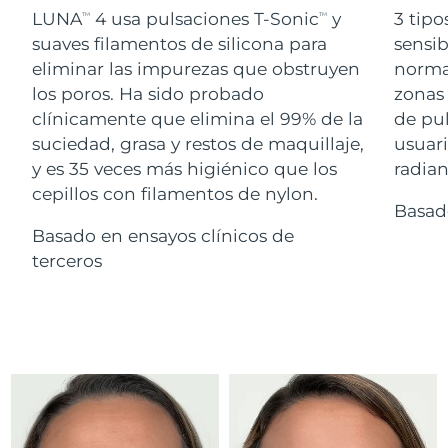
Advanced pore care essentials
For healthy hair
LUNA
4 usa pulsaciones T-Sonic
y
3 tipo
18% PAP
TM
TM
Israel
Entrega prevista
13/08/2026
Cosméticos
Hombres
suaves filamentos de silicona para
sensib
eliminar las impurezas que obstruyen
normal
Italia
Entrega prevista
09/08/2026
los poros. Ha sido probado
zonas 
clínicamente que elimina el 99% de la
de pu
Japón
Entrega prevista
12/08/2026
suciedad, grasa y restos de maquillaje,
usuari
Comprar todo
Jersey
Entrega prevista
14/08/2026
y es 35 veces más higiénico que los
radian
cepillos con filamentos de nylon.
Basad
Kazajistán
Entrega prevista
11/08/2026
Basado en ensayos clínicos de
FOREO APP
Kuwait
terceros
Entrega prevista
09/08/2026
ACERCA DE
Letonia
Entrega prevista
09/08/2026
Líbano
Entrega prevista
10/08/2026
Lituania
Entrega prevista
09/08/2026
Luxemburgo
Entrega prevista
09/08/2026