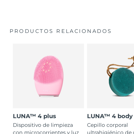
35 veces más higiénico que los cepillos con filamentos
Manual general
de nailon.
Garantía de 2 años (España, Portugal, Suecia: Garantía
de 3 años)
PRODUCTOS RELACIONADOS
LUNA™ 4 plus
LUNA™ 4 body
Dispositivo de limpieza
Cepillo corporal
con microcorrientes y luz
ultrahigiénico de