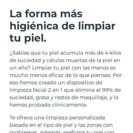
RUTINA SUECAS DE BELLEZA
Austria
Entrega prevista
09/08/2026
La forma más
higiénica de limpiar
Baréin
Entrega prevista
10/08/2026
tu piel.
Limpieza facial
Lifting facial
Bélgica
Entrega prevista
09/08/2026
LUNA™ 4 pack
BEAR™ 2 pack
Bermudas
Entrega prevista
15/08/2026
¿Sabías que tu piel acumula más de 4 kilos
Anti-aging massage
Microcurrent toning
de suciedad y células muertas de la piel en
Bosnia y Herzegovina
Entrega prevista
12/08/2026
un año? Limpiar tu piel con las manos es
Hidratación
Cuidado bucal
mucho menos eficaz de lo que piensas. Por
LUNA™ 4 Plus
BEAR™ 2 go
Brunéi
Entrega prevista
14/08/2026
UFO™ 3 pack
issa™ 4
eso hemos creado un dispositivo de
Massage, LED heating
Microcurrent toning on-the-go
TRATAMIENTO ANTIEDAD FAQ™
limpieza facial 2 en 1 que elimina el 99% de
Deep facial hydration
Hybrid silicone sonic toothbrush
Bulgaria
Entrega prevista
09/08/2026
suciedad, grasa y restos de maquillaje, y lo
NEW
hemos probado clínicamente.
LUNA™ 4 Men
BEAR™ 2 eyes & lips
Canadá
Entrega prevista
13/08/2026
UFO™ 3 LED
issa™ 4 plus
For men, anti-aging massage
Microcurrent line smoothing device
Te ofrece una limpieza personalizada
Near-infrared and red light therapy
Smart hybrid silicone sonic toothbrush
Chile
Entrega prevista
13/08/2026
device
Antiedad
Tratamientos LED
basada en el tipo de piel y las zonas con
problemas. Además, reafirma tu piel con