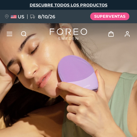
Pasar
DESCUBRE TODOS LOS PRODUCTOS
al
contenido
principal
US
8/10/26
SUPERVENTAS
NUEVO
Iniciar sesión
Idioma
BREAKING NEWS
Perfil de usuario
English
Deutsch
Español
Mis dispositivos
FAQ™ Pure Beauty-Tech Elixir
Français
Italiano
Português
Mis pedidos
Polski
Svenska
Русский
Türkçe
简体中文
繁體中文
Mis direcciones
issa™ Teeth Whitening Set
Mis suscripciones