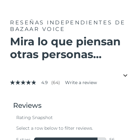
RESEÑAS INDEPENDIENTES
DE
BAZAAR VOICE
Mira lo que piensan
otras personas...
4.9
(64)
Write a review
4.9
out
of
5
stars,
average
rating
value.
Read
64
Reviews.
Same