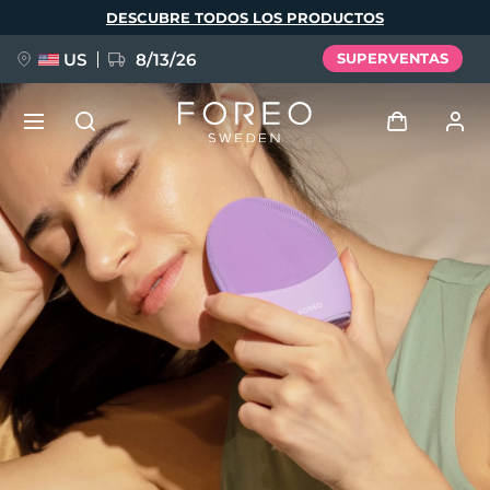
Pasar
DESCUBRE TODOS LOS PRODUCTOS
al
contenido
principal
US
8/13/26
SUPERVENTAS
NUEVO
Iniciar sesión
Idioma
BREAKING NEWS
Perfil de usuario
English
Deutsch
Español
Mis dispositivos
FAQ™ Pure Beauty-Tech Elixir
Français
Italiano
Português
Mis pedidos
Polski
Svenska
Русский
Türkçe
简体中文
繁體中文
Mis direcciones
issa™ Teeth Whitening Set
Mis suscripciones