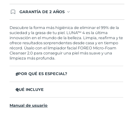
GARANTÍA DE 2 AÑOS
Regístrate hoy y tendrás cobertura total de la
garantía FOREO. Esto quiere decir que, en caso
de tener algún problema durante los 2 años
Descubre la forma más higiénica de eliminar el 99% de la
posteriores a tu compra, FOREO te remplazará el
suciedad y la grasa de tu piel. LUNA™ 4 es la última
producto sin cargo alguno.
innovación en el mundo de la belleza. Limpia, reafirma y te
ofrece resultados sorprendentes desde casa y en tiempo
récord. Úsalo con el limpiador facial FOREO Micro-Foam
Cleanser 2.0 para conseguir una piel más suave y una
limpieza más profunda.
¿POR QUÉ ES ESPECIAL?
El 96% de los usuarios declaró sentir la piel más
saludable. El 81% confirmó una reducción de
QUÉ INCLUYE
imperfecciones.
LUNA™ 4
Elimina las impurezas y la grasa sin dañar la piel.
Manual de usuario
LUNA™ Micro-Foam Cleanser 2.0
El 86% de los usuarios declaró sentir la piel más firme y
elástica.
Cable de carga USB
Nutre y protege la piel del daño causado por los
Bolsa de transporte
radicales libres.
Guía de inicio rápido