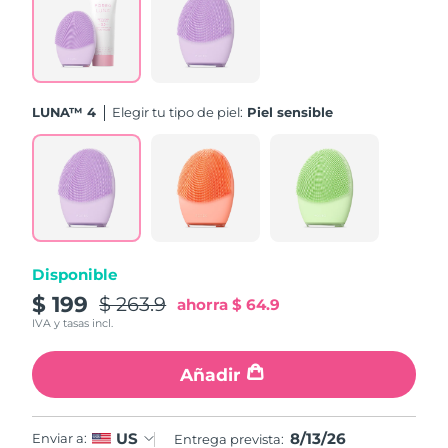
Turquía
Entrega prevista
8/13/26
Emiratos Árabes
Entrega prevista
8/13/26
Unidos
LUNA™ 4
Elegir tu tipo de piel:
Piel sensible
Reino Unido
Entrega prevista
8/12/26
Estados Unidos
Entrega prevista
8/13/26
Uzbekistán
Entrega prevista
8/17/26
Disponible
Vietnam
Entrega prevista
8/18/26
$ 199
$ 263.9
ahorra
$ 64.9
IVA y tasas incl.
Añadir
8/13/26
US
Enviar a:
Entrega prevista: