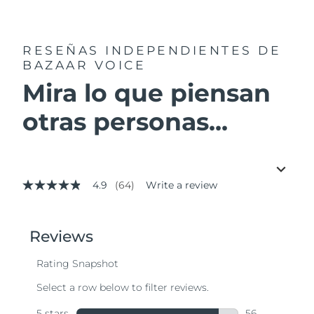
RESEÑAS INDEPENDIENTES
DE
BAZAAR VOICE
Mira lo que piensan
otras personas...
4.9
(64)
Write a review
4.9
out
of
5
stars,
average
rating
value.
Read
64
Reviews.
Same