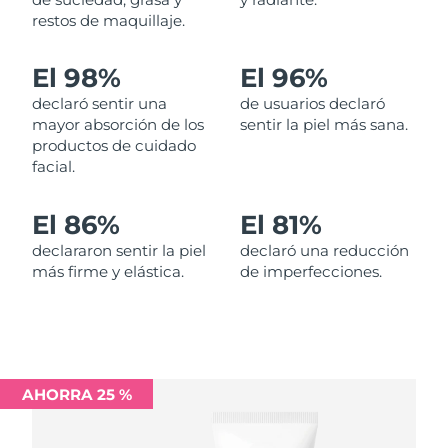
restos de maquillaje.
Filipinas
Entrega prevista
8/15/26
El 98%
El 96%
Polonia
Entrega prevista
8/13/26
declaró sentir una
de usuarios declaró
mayor absorción de los
sentir la piel más sana.
Portugal
Entrega prevista
8/12/26
productos de cuidado
facial.
Puerto Rico
Entrega prevista
8/14/26
El 86%
El 81%
Catar
Entrega prevista
8/13/26
declararon sentir la piel
declaró una reducción
más firme y elástica.
de imperfecciones.
Reunión
Entrega prevista
8/17/26
Rumanía
Entrega prevista
8/12/26
Rusia
Entrega prevista
8/20/26
AHORRA 25 %
Arabia Saudí
Entrega prevista
8/13/26