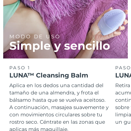
MODO DE USO
Simple y sencillo
PASO 1
PASO
LUNA™ Cleansing Balm
LUNA
Aplica en los dedos una cantidad del
Retira
tamaño de una almendra, y frota el
acumul
bálsamo hasta que se vuelva aceitoso.
conti
A continuación, masajea suavemente y
sobre 
con movimientos circulares sobre tu
limpi
rostro seco. Céntrate en las zonas que
un gu
aplicas más maquillaje.