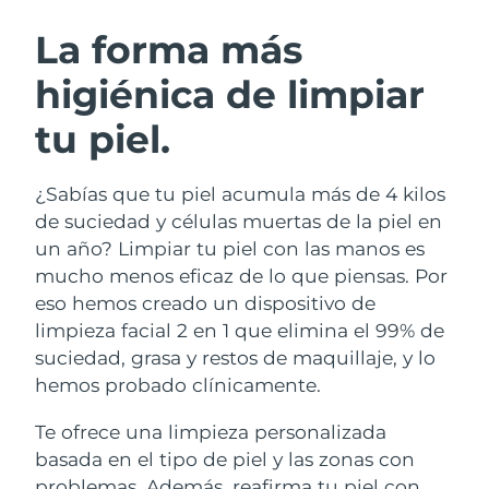
RUTINA SUECAS DE BELLEZA
Austria
Entrega prevista
8/12/26
La forma más
higiénica de limpiar
Baréin
Entrega prevista
8/13/26
tu piel.
Limpieza facial
Lifting facial
Bélgica
Entrega prevista
8/12/26
LUNA™ 4 pack
BEAR™ 2 pack
Bermudas
Entrega prevista
8/18/26
¿Sabías que tu piel acumula más de 4 kilos
Anti-aging massage
Microcurrent toning
de suciedad y células muertas de la piel en
Bosnia y Herzegovina
Entrega prevista
8/15/26
un año? Limpiar tu piel con las manos es
Hidratación
Cuidado bucal
mucho menos eficaz de lo que piensas. Por
LUNA™ 4 Plus
BEAR™ 2 go
Brunéi
Entrega prevista
8/17/26
UFO™ 3 pack
issa™ 4
eso hemos creado un dispositivo de
Massage, LED heating
Microcurrent toning on-the-go
TRATAMIENTO ANTIEDAD FAQ™
limpieza facial 2 en 1 que elimina el 99% de
Deep facial hydration
Hybrid silicone sonic toothbrush
Bulgaria
Entrega prevista
8/12/26
suciedad, grasa y restos de maquillaje, y lo
NEW
hemos probado clínicamente.
LUNA™ 4 Men
BEAR™ 2 eyes & lips
Canadá
Entrega prevista
8/16/26
UFO™ 3 LED
issa™ 4 plus
For men, anti-aging massage
Microcurrent line smoothing device
Te ofrece una limpieza personalizada
Near-infrared and red light therapy
Smart hybrid silicone sonic toothbrush
Chile
Entrega prevista
8/16/26
device
Antiedad
Tratamientos LED
basada en el tipo de piel y las zonas con
problemas. Además, reafirma tu piel con