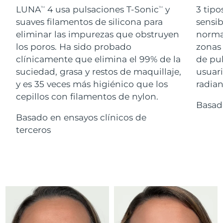
Advanced pore care essentials
For healthy hair
LUNA
4 usa pulsaciones T-Sonic
y
3 tipo
18% PAP
TM
TM
Israel
Entrega prevista
8/16/26
Cosméticos
Hombres
suaves filamentos de silicona para
sensib
eliminar las impurezas que obstruyen
normal
Italia
Entrega prevista
8/12/26
los poros. Ha sido probado
zonas 
clínicamente que elimina el 99% de la
de pu
Japón
Entrega prevista
8/15/26
suciedad, grasa y restos de maquillaje,
usuari
Comprar todo
Jersey
Entrega prevista
8/17/26
y es 35 veces más higiénico que los
radian
cepillos con filamentos de nylon.
Basad
Kazajistán
Entrega prevista
8/14/26
Basado en ensayos clínicos de
FOREO APP
Kuwait
terceros
Entrega prevista
8/12/26
ACERCA DE
Letonia
Entrega prevista
8/12/26
Líbano
Entrega prevista
8/13/26
Lituania
Entrega prevista
8/12/26
Luxemburgo
Entrega prevista
8/12/26