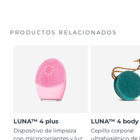
35 veces más higiénico que los cepillos con filamentos
Manual general
de nailon.
Garantía de 2 años (España, Portugal, Suecia: Garantía
de 3 años)
PRODUCTOS RELACIONADOS
LUNA™ 4 plus
LUNA™ 4 body
Dispositivo de limpieza
Cepillo corporal
con microcorrientes y luz
ultrahigiénico de