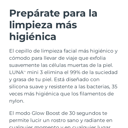
RUTINA SUECAS DE BELLEZA
Austria
Entrega prevista
8/11/26
Prepárate para la
limpieza más
Baréin
Entrega prevista
8/12/26
higiénica
Limpieza facial
Lifting facial
Bélgica
Entrega prevista
8/11/26
LUNA™ 4 pack
BEAR™ 2 pack
Bermudas
Entrega prevista
8/17/26
El cepillo de limpieza facial más higiénico y
Anti-aging massage
Microcurrent toning
cómodo para llevar de viaje que exfolia
Bosnia y Herzegovina
Entrega prevista
8/14/26
suavemente las células muertas de la piel.
Hidratación
Cuidado bucal
LUNA
mini 3 elimina el 99% de la suciedad
LUNA™ 4 Plus
BEAR™ 2 go
TM
Brunéi
Entrega prevista
8/16/26
UFO™ 3 pack
issa™ 4
y grasa de tu piel. Está diseñado con
Massage, LED heating
Microcurrent toning on-the-go
TRATAMIENTO ANTIEDAD FAQ™
silicona suave y resistente a las bacterias, 35
Deep facial hydration
Hybrid silicone sonic toothbrush
Bulgaria
Entrega prevista
8/11/26
veces más higiénica que los filamentos de
NEW
nylon.
LUNA™ 4 Men
BEAR™ 2 eyes & lips
Canadá
Entrega prevista
8/15/26
UFO™ 3 LED
issa™ 4 plus
For men, anti-aging massage
Microcurrent line smoothing device
El modo Glow Boost de 30 segundos te
Near-infrared and red light therapy
Smart hybrid silicone sonic toothbrush
Chile
Entrega prevista
8/15/26
device
Antiedad
Tratamientos LED
permite lucir un rostro sano y radiante en
cualquier momento y en cualquier lugar.