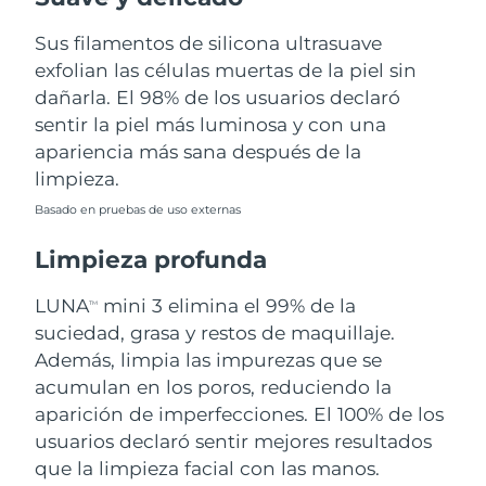
Sus filamentos de silicona ultrasuave
Filipinas
Entrega prevista
8/14/26
exfolian las células muertas de la piel sin
Polonia
dañarla. El 98% de los usuarios declaró
Entrega prevista
8/12/26
sentir la piel más luminosa y con una
Portugal
Entrega prevista
8/11/26
apariencia más sana después de la
limpieza.
Puerto Rico
Entrega prevista
8/13/26
Basado en pruebas de uso externas
Catar
Entrega prevista
8/12/26
Limpieza profunda
Reunión
Entrega prevista
8/16/26
LUNA
mini 3 elimina el 99% de la
TM
suciedad, grasa y restos de maquillaje.
Rumanía
Entrega prevista
8/11/26
Además, limpia las impurezas que se
acumulan en los poros, reduciendo la
Rusia
Entrega prevista
8/19/26
aparición de imperfecciones. El 100% de los
usuarios declaró sentir mejores resultados
Arabia Saudí
Entrega prevista
8/12/26
que la limpieza facial con las manos.