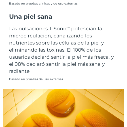
Singapur
Basado en pruebas clínicas y de uso externas
Entrega prevista
8/13/26
Una piel sana
Eslovaquia
Entrega prevista
8/11/26
Las pulsaciones T-Sonic
potencian la
TM
Eslovenia
Entrega prevista
8/11/26
microcirculación, canalizando los
nutrientes sobre las células de la piel y
Sudáfrica
Entrega prevista
8/19/26
eliminando las toxinas. El 100% de los
usuarios declaró sentir la piel más fresca, y
Corea del Sur
Entrega prevista
8/13/26
el 98% declaró sentir la piel más sana y
radiante.
España
Entrega prevista
8/11/26
Basado en pruebas de uso externas
Suecia
Entrega prevista
8/11/26
Suiza
Entrega prevista
8/11/26
Taiwán
Entrega prevista
8/16/26
Tailandia
Entrega prevista
8/15/26