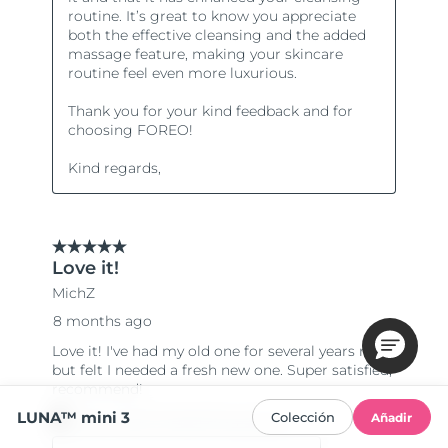
LUNA™ mini 3
Colección
Añadir