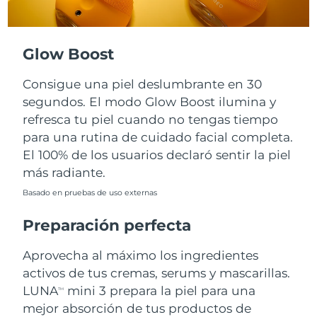
Turquía
Entrega prevista
8/12/26
Glow Boost
Emiratos Árabes
Entrega prevista
8/12/26
Unidos
Consigue una piel deslumbrante en 30
segundos. El modo Glow Boost ilumina y
Reino Unido
Entrega prevista
8/11/26
refresca tu piel cuando no tengas tiempo
para una rutina de cuidado facial completa.
Estados Unidos
Entrega prevista
8/12/26
El 100% de los usuarios declaró sentir la piel
más radiante.
Uzbekistán
Entrega prevista
8/16/26
Basado en pruebas de uso externas
Vietnam
Entrega prevista
8/17/26
Preparación perfecta
Aprovecha al máximo los ingredientes
activos de tus cremas, serums y mascarillas.
LUNA
mini 3 prepara la piel para una
TM
mejor absorción de tus productos de