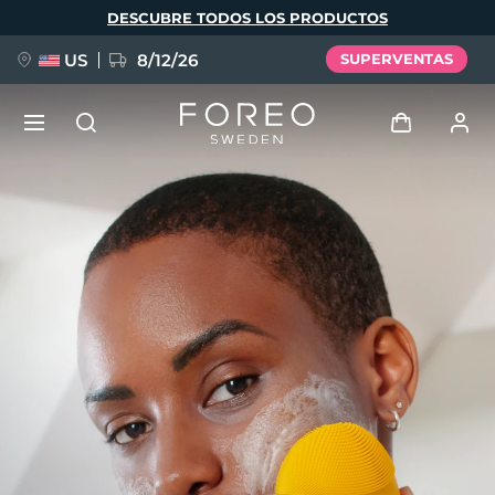
Pasar
DESCUBRE TODOS LOS PRODUCTOS
al
contenido
principal
US
8/12/26
SUPERVENTAS
NUEVO
Iniciar sesión
Idioma
BREAKING NEWS
Perfil de usuario
English
Deutsch
Español
Mis dispositivos
FAQ™ Pure Beauty-Tech Elixir
Français
Italiano
Português
Mis pedidos
Polski
Svenska
Русский
Türkçe
简体中文
繁體中文
Mis direcciones
issa™ Teeth Whitening Set
Mis suscripciones