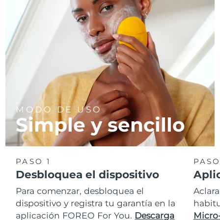
MODO DE USO
Simple y sencillo
PASO 1
PASO
Desbloquea el dispositivo
Apli
Para comenzar, desbloquea el
Aclara
dispositivo y registra tu garantía en la
habit
aplicación FOREO For You.
Descarga
Micro