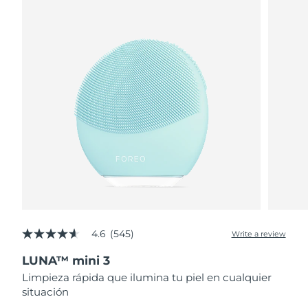
4.6
(545)
Write a review
4.6
out
LUNA™ mini 3
of
5
Limpieza rápida que ilumina tu piel en cualquier
stars,
situación
average
rating