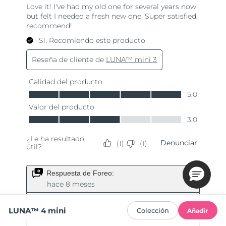
LUNA™ 4 mini
Colección
Añadir