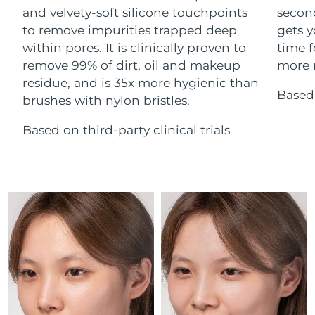
Advanced pore care essentials
For healthy hair
and velvety-soft silicone touchpoints
secon
18% PAP
Israel
Entrega prevista
15/08/2026
Cosméticos
Hombres
to remove impurities trapped deep
gets y
within pores. It is clinically proven to
time f
Italia
Entrega prevista
11/08/2026
remove 99% of dirt, oil and makeup
more r
residue, and is 35x more hygienic than
Japón
Entrega prevista
14/08/2026
Based 
brushes with nylon bristles.
Comprar todo
Jersey
Entrega prevista
16/08/2026
Based on third-party clinical trials
Kazajistán
Entrega prevista
13/08/2026
FOREO APP
Kuwait
Entrega prevista
11/08/2026
ACERCA DE
Letonia
Entrega prevista
11/08/2026
Líbano
Entrega prevista
12/08/2026
Lituania
Entrega prevista
11/08/2026
Luxemburgo
Entrega prevista
11/08/2026