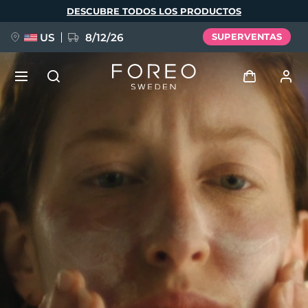
Pasar
DESCUBRE TODOS LOS PRODUCTOS
al
contenido
principal
US
8/12/26
SUPERVENTAS
NUEVO
Iniciar sesión
Idioma
BREAKING NEWS
Perfil de usuario
English
Deutsch
Español
Mis dispositivos
FAQ™ Pure Beauty-Tech Elixir
Français
Italiano
Português
Mis pedidos
Polski
Svenska
Русский
Türkçe
简体中文
繁體中文
Mis direcciones
issa™ Teeth Whitening Set
Mis suscripciones