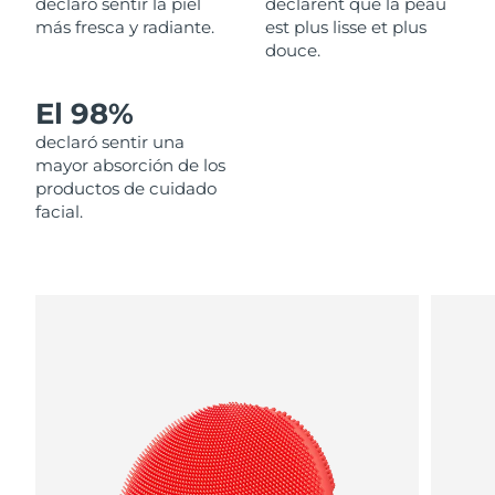
declaró sentir la piel
déclarent que la peau
más fresca y radiante.
est plus lisse et plus
Filipinas
Entrega prevista
14/08/2026
douce.
Polonia
Entrega prevista
12/08/2026
El 98%
declaró sentir una
Portugal
Entrega prevista
11/08/2026
mayor absorción de los
productos de cuidado
Puerto Rico
Entrega prevista
13/08/2026
facial.
Catar
Entrega prevista
12/08/2026
Reunión
Entrega prevista
16/08/2026
Rumanía
Entrega prevista
11/08/2026
Rusia
Entrega prevista
19/08/2026
Arabia Saudí
Entrega prevista
12/08/2026