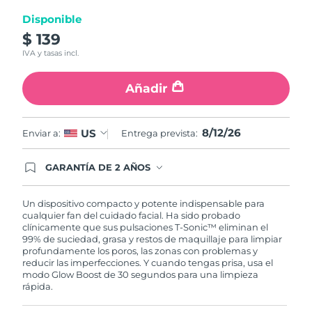
Disponible
Turquía
Entrega prevista
12/08/2026
$ 139
IVA y tasas incl.
Emiratos Árabes
Entrega prevista
12/08/2026
Unidos
Añadir
Reino Unido
Entrega prevista
11/08/2026
8/12/26
US
Enviar a:
Entrega prevista:
Estados Unidos
Entrega prevista
12/08/2026
GARANTÍA DE 2 AÑOS
Uzbekistán
Entrega prevista
16/08/2026
Regístrate hoy y tendrás cobertura total de la
garantía FOREO. Esto quiere decir que, en caso
de tener algún problema durante los 2 años
Vietnam
Un dispositivo compacto y potente indispensable para
Entrega prevista
17/08/2026
posteriores a tu compra, FOREO te remplazará el
cualquier fan del cuidado facial. Ha sido probado
producto sin cargo alguno.
clínicamente que sus pulsaciones T-Sonic™ eliminan el
99% de suciedad, grasa y restos de maquillaje para limpiar
profundamente los poros, las zonas con problemas y
reducir las imperfecciones. Y cuando tengas prisa, usa el
modo Glow Boost de 30 segundos para una limpieza
rápida.