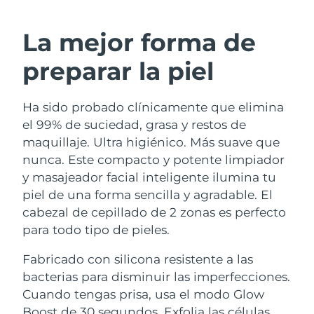
RUTINA SUECAS DE BELLEZA
Austria
Entrega prevista
11/08/2026
La mejor forma de
Baréin
Entrega prevista
12/08/2026
preparar la piel
Limpieza facial
Lifting facial
Bélgica
Entrega prevista
11/08/2026
Ha sido probado clínicamente que elimina
LUNA™ 4 pack
BEAR™ 2 pack
Bermudas
Entrega prevista
17/08/2026
el 99% de suciedad, grasa y restos de
Anti-aging massage
Microcurrent toning
maquillaje. Ultra higiénico. Más suave que
Bosnia y Herzegovina
Entrega prevista
14/08/2026
nunca. Este compacto y potente limpiador
Hidratación
Cuidado bucal
y masajeador facial inteligente ilumina tu
LUNA™ 4 Plus
BEAR™ 2 go
Brunéi
Entrega prevista
16/08/2026
UFO™ 3 pack
issa™ 4
piel de una forma sencilla y agradable. El
Massage, LED heating
Microcurrent toning on-the-go
TRATAMIENTO ANTIEDAD FAQ™
cabezal de cepillado de 2 zonas es perfecto
Deep facial hydration
Hybrid silicone sonic toothbrush
Bulgaria
Entrega prevista
11/08/2026
para todo tipo de pieles.
NEW
LUNA™ 4 Men
BEAR™ 2 eyes & lips
Canadá
Entrega prevista
15/08/2026
UFO™ 3 LED
Fabricado con silicona resistente a las
issa™ 4 plus
For men, anti-aging massage
Microcurrent line smoothing device
bacterias para disminuir las imperfecciones.
Near-infrared and red light therapy
Smart hybrid silicone sonic toothbrush
Chile
Entrega prevista
15/08/2026
device
Antiedad
Tratamientos LED
Cuando tengas prisa, usa el modo Glow
Boost de 30 segundos. Exfolia las células