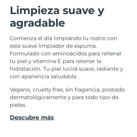
Professional IPL hair removal device
Microcurrent body toning
All hair treatments
All FAQ™ skincare
Limpieza suave y
Alemania
Entrega prevista
09/08/2026
Tratamiento contra el
FAQ™ productos
FAQ™ productos
acné
Cuidado de tus ojos
agradable
Gibraltar
PEACH™ 2
LUNA™ 4 body
Entrega prevista
13/08/2026
FAQ™ products
All anti-aging treatments
All LED treatments
ESPADA™ 2 plus
BEAR™ 2 eyes & lips
IPL hair removal
Massaging body brush
All toning treatments
Grecia
Entrega prevista
09/08/2026
Comienza el día limpiando tu rostro con
Recurring acne LED therapy
Microcurrent line smoothing device
este suave limpiador de espuma.
RAE de Hong Kong
Formulado con aminoácidos para rellenar
PEACH™ 2 go
SUPERCHARGED™ sérum
Cuidado del cabello
Entrega prevista
10/08/2026
Cuidado de los poros
(China)
ESPADA™ 2
IRIS™ 2
tu piel y vitamina E para retener la
Travel-friendly IPL hair removal
Firming body serum
LUNA™ 4 hair
KIWI™ derma
hidratación. Tu piel lucirá suave, radiante y
Acne treatment device
Rejuvenating eye massager
NEW
Hungría
Entrega prevista
09/08/2026
2-in-1 LED scalp massager
Diamond microdermabrasion .
con apariencia saludable.
PEACH™ Cooling Prep Gel
Blanqueamiento
Islandia
Entrega prevista
10/08/2026
Vegano, cruelty free, sin fragancia, probado
ESPADA™ Blemish Solution
Cuidado para los ojos
dental
Cooling IPL hair removal gel
dermatológicamente y para todo tipo de
FLIP™ play advanced
KIWI™
Concentrated acne gel
Advanced eye care treatment
Indonesia
Entrega prevista
07/08/2026
issa™ Teeth Whitening Set
pieles
LED light hairbrush
Blackhead remover
MÁS
Dual LED + sonic device & 18% PAP gel
Irlanda
Entrega prevista
09/08/2026
Descubre más
Dispositivos ESPADA™
Dispositivos para los ojos
LUNA™ Dual-Peptide Scalp
Cuidado de la piel KIWI™
Isla de Man
All acne treatment devices
All revitalizing eye massagers
Entrega prevista
11/08/2026
Serum
issa™ Teeth Whitening Gel