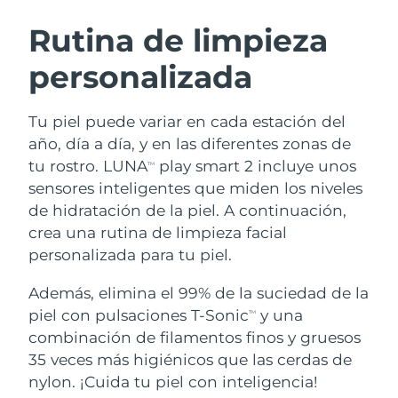
RUTINA SUECAS DE BELLEZA
Austria
Entrega prevista
09/08/2026
Rutina de limpieza
personalizada
Baréin
Entrega prevista
10/08/2026
Limpieza facial
Lifting facial
Bélgica
Entrega prevista
09/08/2026
Tu piel puede variar en cada estación del
LUNA™ 4 pack
BEAR™ 2 pack
año, día a día, y en las diferentes zonas de
Bermudas
Entrega prevista
15/08/2026
Anti-aging massage
Microcurrent toning
tu rostro. LUNA
play smart 2 incluye unos
TM
sensores inteligentes que miden los niveles
Bosnia y Herzegovina
Entrega prevista
12/08/2026
de hidratación de la piel. A continuación,
Hidratación
Cuidado bucal
LUNA™ 4 Plus
BEAR™ 2 go
crea una rutina de limpieza facial
Brunéi
Entrega prevista
14/08/2026
UFO™ 3 pack
issa™ 4
Massage, LED heating
Microcurrent toning on-the-go
personalizada para tu piel.
TRATAMIENTO ANTIEDAD FAQ™
Deep facial hydration
Hybrid silicone sonic toothbrush
Bulgaria
Entrega prevista
09/08/2026
Además, elimina el 99% de la suciedad de la
NEW
piel con pulsaciones T-Sonic
y una
LUNA™ 4 Men
BEAR™ 2 eyes & lips
TM
Canadá
Entrega prevista
13/08/2026
UFO™ 3 LED
issa™ 4 plus
combinación de filamentos finos y gruesos
For men, anti-aging massage
Microcurrent line smoothing device
Near-infrared and red light therapy
35 veces más higiénicos que las cerdas de
Smart hybrid silicone sonic toothbrush
Chile
Entrega prevista
13/08/2026
device
Antiedad
Tratamientos LED
nylon. ¡Cuida tu piel con inteligencia!