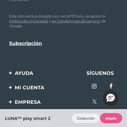
Este sitio está protegido por reCAPTCHA y se aplica la
Política de privacidad
y
las Condiciones del servicio
de
Google.
AYUDA
SÍGUENOS
Contáctanos
MI CUENTA
Pedidos y envíos
Registro de productos
EMPRESA
Garantía y devoluciones
Ayuda
Sobre FOREO
Preguntas frecuentes
LUNA™ play smart 2
Colección
Añadir
Pago 100% seguro
Afiliados