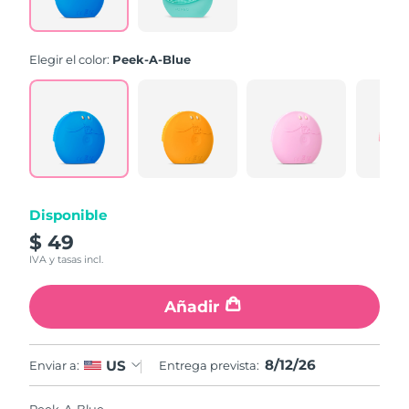
link.
Elegir el color:
Peek-A-Blue
Disponible
$ 49
IVA y tasas incl.
Añadir
8/12/26
US
Enviar a:
Entrega prevista: