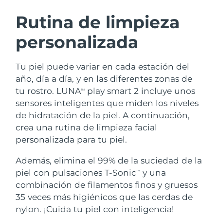
RUTINA SUECAS DE BELLEZA
Austria
Entrega prevista
11/8/26
Rutina de limpieza
personalizada
Baréin
Entrega prevista
12/8/26
Limpieza facial
Lifting facial
Bélgica
Entrega prevista
11/8/26
Tu piel puede variar en cada estación del
LUNA™ 4 pack
BEAR™ 2 pack
año, día a día, y en las diferentes zonas de
Bermudas
Entrega prevista
17/8/26
Anti-aging massage
Microcurrent toning
tu rostro. LUNA
play smart 2 incluye unos
TM
sensores inteligentes que miden los niveles
Bosnia y Herzegovina
Entrega prevista
14/8/26
de hidratación de la piel. A continuación,
Hidratación
Cuidado bucal
LUNA™ 4 Plus
BEAR™ 2 go
crea una rutina de limpieza facial
Brunéi
Entrega prevista
16/8/26
UFO™ 3 pack
issa™ 4
Massage, LED heating
Microcurrent toning on-the-go
personalizada para tu piel.
TRATAMIENTO ANTIEDAD FAQ™
Deep facial hydration
Hybrid silicone sonic toothbrush
Bulgaria
Entrega prevista
11/8/26
Además, elimina el 99% de la suciedad de la
NEW
piel con pulsaciones T-Sonic
y una
LUNA™ 4 Men
BEAR™ 2 eyes & lips
TM
Canadá
Entrega prevista
15/8/26
UFO™ 3 LED
issa™ 4 plus
combinación de filamentos finos y gruesos
For men, anti-aging massage
Microcurrent line smoothing device
Near-infrared and red light therapy
35 veces más higiénicos que las cerdas de
Smart hybrid silicone sonic toothbrush
Chile
Entrega prevista
15/8/26
device
Antiedad
Tratamientos LED
nylon. ¡Cuida tu piel con inteligencia!