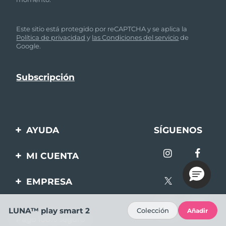
Este sitio está protegido por reCAPTCHA y se aplica la
Política de privacidad
y
las Condiciones del servicio
de
Google.
AYUDA
SÍGUENOS
Contáctanos
MI CUENTA
Pedidos y envíos
Registro de productos
EMPRESA
Garantía y devoluciones
Ayuda
Sobre FOREO
Preguntas frecuentes
LUNA™ play smart 2
Colección
Añadir
Pago 100% seguro
Afiliados