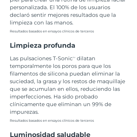
personalizada. El 100% de los usuarios
Filipinas
Entrega prevista
14/8/26
declaró sentir mejores resultados que la
limpieza con las manos.
Polonia
Entrega prevista
12/8/26
Resultados basados en ensayos clínicos de terceros
Portugal
Entrega prevista
11/8/26
Limpieza profunda
Puerto Rico
Entrega prevista
13/8/26
Las pulsaciones T-Sonic
dilatan
TM
temporalmente los poros para que los
Catar
Entrega prevista
12/8/26
filamentos de silicona puedan eliminar la
suciedad, la grasa y los restos de maquillaje
Reunión
Entrega prevista
16/8/26
que se acumulan en ellos, reduciendo las
imperfecciones. Ha sido probado
Rumanía
Entrega prevista
11/8/26
clínicamente que eliminan un 99% de
impurezas.
Rusia
Entrega prevista
19/8/26
Resultados basados en ensayos clínicos de terceros
Arabia Saudí
Entrega prevista
12/8/26
Luminosidad saludable