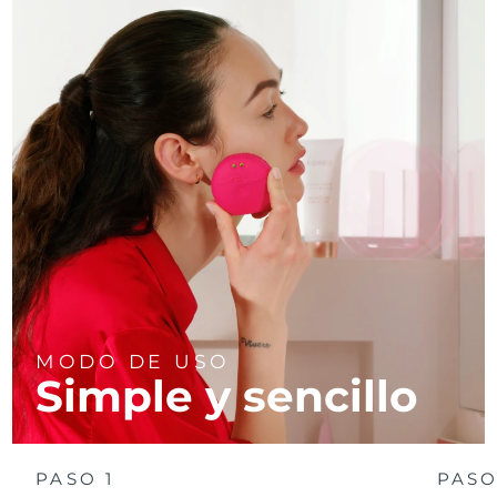
MODO DE USO
Simple y sencillo
PASO 1
PASO