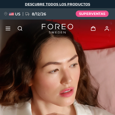
Pasar
DESCUBRE TODOS LOS PRODUCTOS
al
contenido
principal
US
8/12/26
SUPERVENTAS
NUEVO
Iniciar sesión
Idioma
BREAKING NEWS
Perfil de usuario
English
Deutsch
Español
Mis dispositivos
FAQ™ Pure Beauty-Tech Elixir
Français
Italiano
Português
Mis pedidos
Polski
Svenska
Русский
Türkçe
简体中文
繁體中文
Mis direcciones
issa™ Teeth Whitening Set
Mis suscripciones