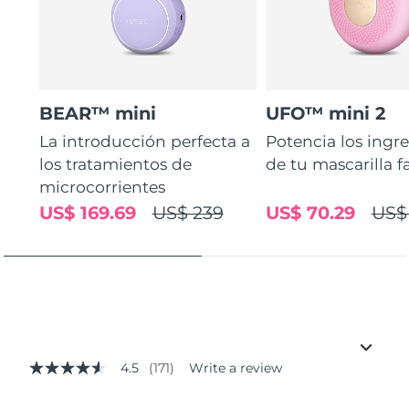
BEAR™ mini
UFO™ mini 2
La introducción perfecta a
Potencia los ingr
los tratamientos de
de tu mascarilla f
microcorrientes
US$ 169.69
US$ 239
US$ 70.29
US$
4.5
(171)
Write a review
4.5
out
of