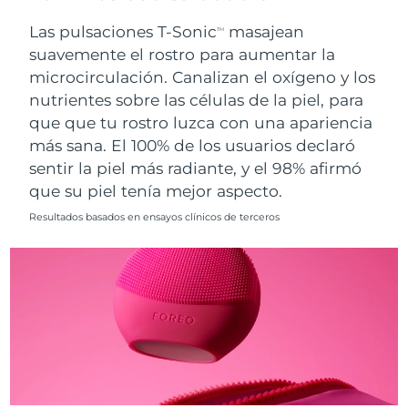
Singapur
Entrega prevista
13/8/26
Las pulsaciones T-Sonic
masajean
TM
suavemente el rostro para aumentar la
Eslovaquia
Entrega prevista
11/8/26
microcirculación. Canalizan el oxígeno y los
nutrientes sobre las células de la piel, para
Eslovenia
Entrega prevista
11/8/26
que que tu rostro luzca con una apariencia
Sudáfrica
Entrega prevista
19/8/26
más sana. El 100% de los usuarios declaró
sentir la piel más radiante, y el 98% afirmó
Corea del Sur
Entrega prevista
13/8/26
que su piel tenía mejor aspecto.
Resultados basados en ensayos clínicos de terceros
España
Entrega prevista
11/8/26
Suecia
Entrega prevista
11/8/26
Suiza
Entrega prevista
11/8/26
Taiwán
Entrega prevista
16/8/26
Tailandia
Entrega prevista
15/8/26