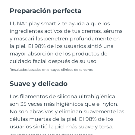
Preparación perfecta
Turquía
Entrega prevista
12/8/26
LUNA
play smart 2 te ayuda a que los
TM
Emiratos Árabes
Entrega prevista
12/8/26
ingredientes activos de tus cremas, sérums
Unidos
y mascarillas penetren profundamente en
la piel. El 98% de los usuarios sintió una
Reino Unido
Entrega prevista
11/8/26
mayor absorción de los productos de
Estados Unidos
Entrega prevista
12/8/26
cuidado facial después de su uso.
Resultados basados en ensayos clínicos de terceros
Uzbekistán
Entrega prevista
16/8/26
Suave y delicado
Vietnam
Entrega prevista
17/8/26
Los filamentos de silicona ultrahigiénica
son 35 veces más higiénicos que el nylon.
No son abrasivos y eliminan suavemente las
células muertas de la piel. El 98% de los
usuarios sintió la piel más suave y tersa.