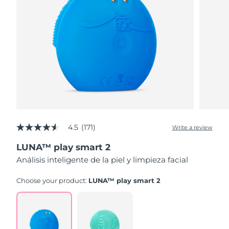
4.5
(171)
Write a review
4.5
out
LUNA™ play smart 2
of
5
Análisis inteligente de la piel y limpieza facial
stars,
average
rating
Choose your product:
LUNA™ play smart 2
value.
Read
171
Reviews.
Same
page