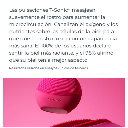
Singapur
Entrega prevista
8/12/26
Las pulsaciones T-Sonic
masajean
TM
suavemente el rostro para aumentar la
Eslovaquia
Entrega prevista
8/10/26
microcirculación. Canalizan el oxígeno y los
nutrientes sobre las células de la piel, para
Eslovenia
Entrega prevista
8/10/26
que que tu rostro luzca con una apariencia
Sudáfrica
Entrega prevista
8/18/26
más sana. El 100% de los usuarios declaró
sentir la piel más radiante, y el 98% afirmó
Corea del Sur
Entrega prevista
8/12/26
que su piel tenía mejor aspecto.
Resultados basados en ensayos clínicos de terceros
España
Entrega prevista
8/10/26
Suecia
Entrega prevista
8/10/26
Suiza
Entrega prevista
8/10/26
Taiwán
Entrega prevista
8/15/26
Tailandia
Entrega prevista
8/14/26