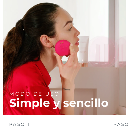
MODO DE USO
Simple y sencillo
PASO 1
PASO