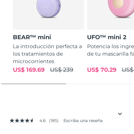
BEAR™ mini
UFO™ mini 2
La introducción perfecta a
Potencia los ingr
los tratamientos de
de tu mascarilla f
microcorrientes
US$ 169.69
US$ 239
US$ 70.29
US$
4.6
(185)
Escriba una reseña
4.6
de
5