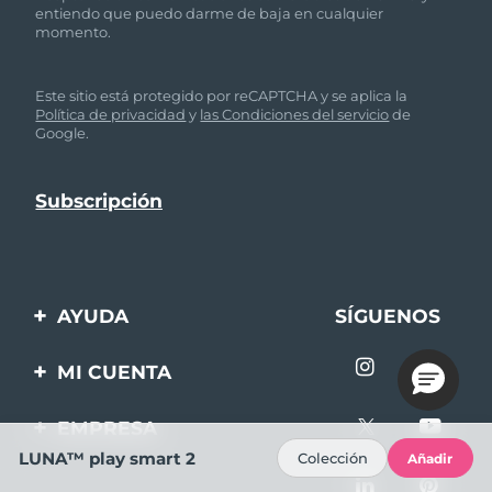
entiendo que puedo darme de baja en cualquier
momento.
Este sitio está protegido por reCAPTCHA y se aplica la
Política de privacidad
y
las Condiciones del servicio
de
Google.
AYUDA
SÍGUENOS
Contáctanos
MI CUENTA
Pedidos y envíos
Registro de productos
EMPRESA
Garantía y devoluciones
Ayuda
LUNA™ play smart 2
Colección
Añadir
Sobre FOREO
Preguntas frecuentes