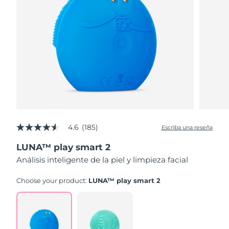
4.6
(185)
Escriba una reseña
4.6
de
LUNA™ play smart 2
5
estrellas,
Análisis inteligente de la piel y limpieza facial
valor
medio
de
Choose your product:
LUNA™ play smart 2
valoración.
Read
185
Reviews.
Enlace
en