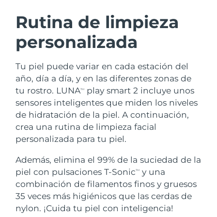
RUTINA SUECAS DE BELLEZA
Austria
Entrega prevista
8/10/26
Rutina de limpieza
personalizada
Baréin
Entrega prevista
8/11/26
Limpieza facial
Lifting facial
Bélgica
Entrega prevista
8/10/26
Tu piel puede variar en cada estación del
LUNA™ 4 pack
BEAR™ 2 pack
año, día a día, y en las diferentes zonas de
Bermudas
Entrega prevista
8/16/26
Anti-aging massage
Microcurrent toning
tu rostro. LUNA
play smart 2 incluye unos
TM
sensores inteligentes que miden los niveles
Bosnia y Herzegovina
Entrega prevista
8/13/26
de hidratación de la piel. A continuación,
Hidratación
Cuidado bucal
LUNA™ 4 Plus
BEAR™ 2 go
crea una rutina de limpieza facial
Brunéi
Entrega prevista
8/15/26
UFO™ 3 pack
issa™ 4
Massage, LED heating
Microcurrent toning on-the-go
personalizada para tu piel.
TRATAMIENTO ANTIEDAD FAQ™
Deep facial hydration
Hybrid silicone sonic toothbrush
Bulgaria
Entrega prevista
8/10/26
Además, elimina el 99% de la suciedad de la
NEW
piel con pulsaciones T-Sonic
y una
LUNA™ 4 Men
BEAR™ 2 eyes & lips
TM
Canadá
Entrega prevista
8/14/26
UFO™ 3 LED
issa™ 4 plus
combinación de filamentos finos y gruesos
For men, anti-aging massage
Microcurrent line smoothing device
Near-infrared and red light therapy
35 veces más higiénicos que las cerdas de
Smart hybrid silicone sonic toothbrush
Chile
Entrega prevista
8/14/26
device
Antiedad
Tratamientos LED
nylon. ¡Cuida tu piel con inteligencia!