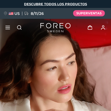
Pasar
DESCUBRE TODOS LOS PRODUCTOS
al
contenido
principal
US
8/11/26
SUPERVENTAS
NUEVO
Iniciar sesión
Idioma
BREAKING NEWS
Perfil de usuario
English
Deutsch
Español
Mis dispositivos
FAQ™ Pure Beauty-Tech Elixir
Français
Italiano
Português
Mis pedidos
Polski
Svenska
Русский
Türkçe
简体中文
繁體中文
Mis direcciones
issa™ Teeth Whitening Set
Mis suscripciones