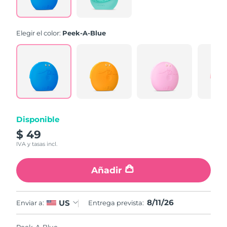
la
misma
página.
Elegir el color:
Peek-A-Blue
Disponible
$ 49
IVA y tasas incl.
Añadir
8/11/26
US
Enviar a:
Entrega prevista: