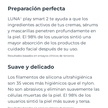
Preparación perfecta
Turquía
Entrega prevista
8/11/26
LUNA
play smart 2 te ayuda a que los
TM
Emiratos Árabes
Entrega prevista
8/11/26
ingredientes activos de tus cremas, sérums
Unidos
y mascarillas penetren profundamente en
la piel. El 98% de los usuarios sintió una
Reino Unido
Entrega prevista
8/10/26
mayor absorción de los productos de
Estados Unidos
Entrega prevista
8/11/26
cuidado facial después de su uso.
Resultados basados en ensayos clínicos de terceros
Uzbekistán
Entrega prevista
8/15/26
Suave y delicado
Vietnam
Entrega prevista
8/16/26
Los filamentos de silicona ultrahigiénica
son 35 veces más higiénicos que el nylon.
No son abrasivos y eliminan suavemente las
células muertas de la piel. El 98% de los
usuarios sintió la piel más suave y tersa.