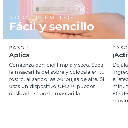
Singapur
Entrega prevista
11/08/2026
MODO DE EMPLEO
Eslovaquia
Entrega prevista
09/08/2026
Fácil y sencillo
Eslovenia
Entrega prevista
09/08/2026
Sudáfrica
Entrega prevista
17/08/2026
PASO 1
PASO
Aplica
¡Actí
Corea del Sur
Entrega prevista
11/08/2026
Comienza con piel limpia y seca. Saca
Déjala
España
la mascarilla del sobre y colócala en tu
ingred
Entrega prevista
09/08/2026
rostro, alisando las burbujas de aire. Si
el efe
Suecia
Entrega prevista
09/08/2026
usas un dispositivo UFO™, puedes
minut
deslizarlo sobre la mascarilla.
FOREO 
Suiza
Entrega prevista
09/08/2026
movimi
Taiwán
Entrega prevista
14/08/2026
Tailandia
Entrega prevista
13/08/2026