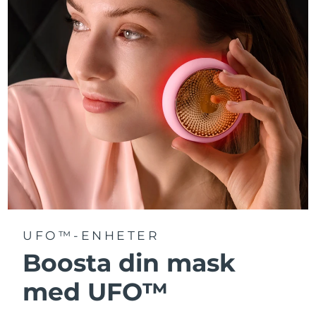
Turkiet
Förväntad leverans
8/10/26
Förenade
Förväntad leverans
8/10/26
Arabemiraten
Storbritannien
Förväntad leverans
8/9/26
USA
Förväntad leverans
8/10/26
Uzbekistan
Förväntad leverans
8/14/26
Vietnam
Förväntad leverans
8/15/26
UFO™-ENHETER
Boosta din mask
med UFO™