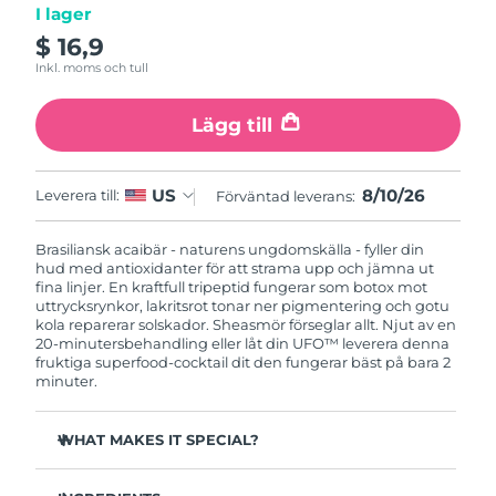
I lager
$ 16,9
Macao SAR
Förväntad leverans
8/11/26
Inkl. moms och tull
Malaysia
Förväntad leverans
8/12/26
Lägg till
Malta
Förväntad leverans
8/9/26
8/10/26
US
Leverera till:
Förväntad leverans:
Mexiko
Förväntad leverans
8/13/26
Brasiliansk acaibär - naturens ungdomskälla - fyller din
Monaco
Förväntad leverans
8/10/26
hud med antioxidanter för att strama upp och jämna ut
fina linjer. En kraftfull tripeptid fungerar som botox mot
uttrycksrynkor, lakritsrot tonar ner pigmentering och gotu
Nederländerna
Förväntad leverans
8/9/26
kola reparerar solskador. Sheasmör förseglar allt. Njut av en
20-minutersbehandling eller låt din UFO™ leverera denna
Nya Zeeland
fruktiga superfood-cocktail dit den fungerar bäst på bara 2
Förväntad leverans
8/9/26
minuter.
Norge
Förväntad leverans
8/9/26
WHAT MAKES IT SPECIAL?
Oman
Förväntad leverans
8/12/26
Olivolja och jojobaolja närer och återställer balansen -