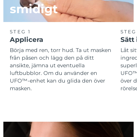
smidigt
Slovakien
Förväntad leverans
8/9/26
Slovenien
Förväntad leverans
8/9/26
STEG 1
STEG
Applicera
Sätt
Sydafrika
Förväntad leverans
8/17/26
Börja med ren, torr hud. Ta ut masken
Låt si
Sydkorea
Förväntad leverans
8/11/26
från påsen och lägg den på ditt
ingred
ansikte, jämna ut eventuella
superl
Spanien
Förväntad leverans
8/9/26
luftbubblor. Om du använder en
UFO™ 
UFO™-enhet kan du glida den över
över d
Sverige
Förväntad leverans
8/9/26
masken.
rörelse
Schweiz
Förväntad leverans
8/9/26
Taiwan
Förväntad leverans
8/14/26
Thailand
Förväntad leverans
8/13/26