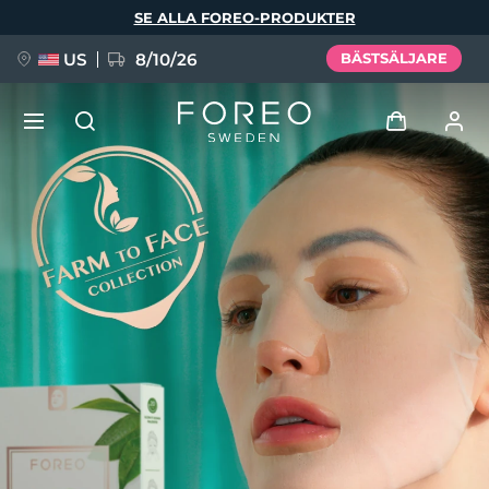
Hoppa
SE ALLA FOREO-PRODUKTER
till
huvudinnehåll
US
8/10/26
BÄSTSÄLJARE
NYHET
Logga in
Språk
BREAKING NEWS
Användarprofil
English
Deutsch
Español
Mina enheter
FAQ™ Pure Beauty-Tech Elixir
Français
Italiano
Português
Mina beställningar
Polski
Svenska
Русский
Türkçe
简体中文
繁體中文
Mina adresser
issa™ Teeth Whitening Set
Mina prenumerationer