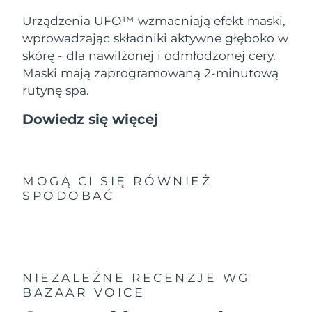
8/10/26
Urządzenia UFO™ wzmacniają efekt maski,
Oczekiwany czas dostawy
Słowenia
wprowadzając składniki aktywne głęboko w
8/10/26
skórę - dla nawilżonej i odmłodzonej cery.
Maski mają zaprogramowaną 2-minutową
Republika
Oczekiwany czas dostawy
Południowej Afryki
8/18/26
rutynę spa.
Dowiedz się więcej
Oczekiwany czas dostawy
Korea Południowa
8/12/26
Oczekiwany czas dostawy
Hiszpania
8/10/26
MOGĄ CI SIĘ RÓWNIEŻ
SPODOBAĆ
Oczekiwany czas dostawy
Szwecja
8/10/26
Oczekiwany czas dostawy
Szwajcaria
8/10/26
NIEZALEŻNE RECENZJE
WG
Oczekiwany czas dostawy
BAZAAR VOICE
Tajwan
8/15/26