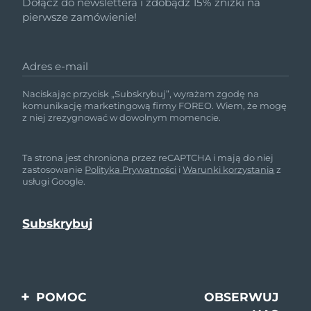
Dołącz do newslettera i zdobądź 15% zniżki na
pierwsze zamówienie!
Adres e-mail
Naciskając przycisk „Subskrybuj”, wyrażam zgodę na
komunikację marketingową firmy FOREO. Wiem, że mogę
z niej zrezygnować w dowolnym momencie.
Ta strona jest chroniona przez reCAPTCHA i mają do niej
zastosowanie
Polityka Prywatności
i
Warunki korzystania
z
usługi Google.
POMOC
OBSERWUJ