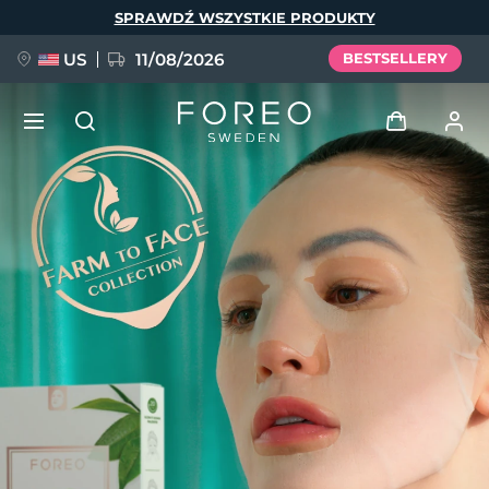
Przejdź
SPRAWDŹ WSZYSTKIE PRODUKTY
do
treści
US
11/08/2026
BESTSELLERY
NOWOŚĆ
Zaloguj
Język
BREAKING NEWS
Profil użytkownika
English
Deutsch
Español
Moje urządzenia
FAQ™ Pure Beauty-Tech Elixir
Français
Italiano
Português
Moje zamówienia
Polski
Svenska
Русский
Türkçe
简体中文
繁體中文
Moje adresy
issa™ Teeth Whitening Set
Moje subskrypcje