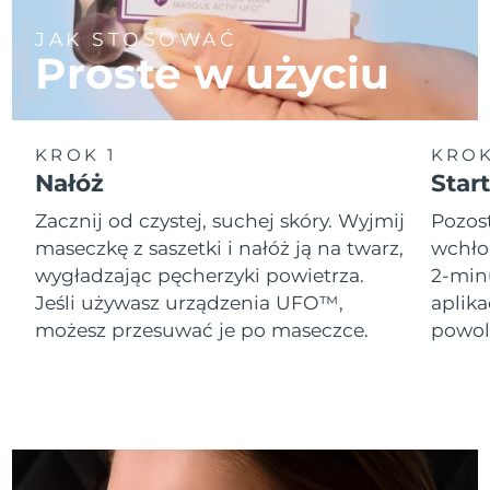
JAK STOSOWAĆ
Oczekiwany czas dostawy
Holandia
Proste w użyciu
8/10/26
Oczekiwany czas dostawy
Nowa Zelandia
8/10/26
KROK 1
KROK
Oczekiwany czas dostawy
Nałóż
Start
Norwegia
8/10/26
Zacznij od czystej, suchej skóry. Wyjmij
Pozost
Oczekiwany czas dostawy
maseczkę z saszetki i nałóż ją na twarz,
wchło
Oman
8/13/26
wygładzając pęcherzyki powietrza.
2-min
Jeśli używasz urządzenia UFO™,
aplik
Oczekiwany czas dostawy
Filipiny
8/13/26
możesz przesuwać je po maseczce.
powol
Oczekiwany czas dostawy
Polska
8/11/26
Oczekiwany czas dostawy
Portugalia
8/10/26