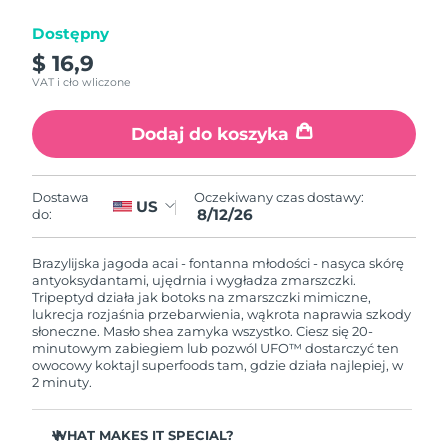
Dostępny
Oczekiwany czas dostawy
Izrael
8/14/26
$ 16,9
VAT i cło wliczone
Oczekiwany czas dostawy
Włochy
8/10/26
Dodaj do koszyka
Oczekiwany czas dostawy
Japonia
8/13/26
Oczekiwany czas dostawy:
Dostawa
US
8/12/26
do:
Oczekiwany czas dostawy
Jersey
8/15/26
Brazylijska jagoda acai - fontanna młodości - nasyca skórę
Oczekiwany czas dostawy
antyoksydantami, ujędrnia i wygładza zmarszczki.
Kazachstan
8/12/26
Tripeptyd działa jak botoks na zmarszczki mimiczne,
lukrecja rozjaśnia przebarwienia, wąkrota naprawia szkody
słoneczne. Masło shea zamyka wszystko. Ciesz się 20-
Oczekiwany czas dostawy
Kuwejt
minutowym zabiegiem lub pozwól UFO™ dostarczyć ten
8/10/26
owocowy koktajl superfoods tam, gdzie działa najlepiej, w
2 minuty.
Oczekiwany czas dostawy
Łotwa
8/10/26
WHAT MAKES IT SPECIAL?