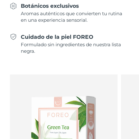
Professional IPL hair removal device
Microcurrent body toning
All hair treatments
All FAQ™ skincare
Botánicos exclusivos
Alemania
Entrega prevista
8/10/26
Tratamiento contra el
Aromas auténticos que convierten tu rutina
FAQ™ productos
FAQ™ productos
acné
Cuidado de tus ojos
en una experiencia sensorial.
Gibraltar
PEACH™ 2
LUNA™ 4 body
Entrega prevista
8/14/26
FAQ™ products
All anti-aging treatments
All LED treatments
ESPADA™ 2 plus
BEAR™ 2 eyes & lips
IPL hair removal
Massaging body brush
All toning treatments
Cuidado de la piel FOREO
Grecia
Entrega prevista
8/10/26
Recurring acne LED therapy
Microcurrent line smoothing device
Formulado sin ingredientes de nuestra lista
negra.
RAE de Hong Kong
PEACH™ 2 go
SUPERCHARGED™ sérum
Cuidado del cabello
Entrega prevista
8/11/26
Cuidado de los poros
(China)
ESPADA™ 2
IRIS™ 2
Travel-friendly IPL hair removal
Firming body serum
LUNA™ 4 hair
KIWI™ derma
Acne treatment device
Rejuvenating eye massager
NEW
Hungría
Entrega prevista
8/10/26
2-in-1 LED scalp massager
Diamond microdermabrasion .
PEACH™ Cooling Prep Gel
Blanqueamiento
Islandia
Entrega prevista
8/11/26
ESPADA™ Blemish Solution
Cuidado para los ojos
dental
Cooling IPL hair removal gel
FLIP™ play advanced
KIWI™
Concentrated acne gel
Advanced eye care treatment
Indonesia
Entrega prevista
8/8/26
issa™ Teeth Whitening Set
LED light hairbrush
Blackhead remover
MÁS
Dual LED + sonic device & 18% PAP gel
Irlanda
Entrega prevista
8/10/26
Dispositivos ESPADA™
Dispositivos para los ojos
LUNA™ Dual-Peptide Scalp
Cuidado de la piel KIWI™
Isla de Man
All acne treatment devices
All revitalizing eye massagers
Entrega prevista
8/12/26
Serum
issa™ Teeth Whitening Gel