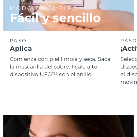
Singapur
Entrega prevista
8/12/26
MODO DE EMPLEO
Fácil y sencillo
Eslovaquia
Entrega prevista
8/10/26
Eslovenia
Entrega prevista
8/10/26
PASO 1
PASO
Aplica
¡Actí
Sudáfrica
Entrega prevista
8/18/26
Comienza con piel limpia y seca. Saca
Selecc
Corea del Sur
Entrega prevista
8/12/26
la mascarilla del sobre. Fíjala a tu
dispo
dispositivo UFO™ con el anillo.
el dis
España
Entrega prevista
8/10/26
movimi
Suecia
Entrega prevista
8/10/26
Suiza
Entrega prevista
8/10/26
Taiwán
Entrega prevista
8/15/26
Tailandia
Entrega prevista
8/14/26