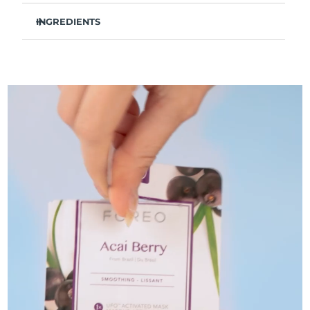
El extracto de aguja de pino regula el sebo y minimiza
los poros - perfecto para piel grasa.
INGREDIENTS
Filipinas
Entrega prevista
8/13/26
La raíz de kudzu reduce la hinchazón, aclara las ojeras y
Aqua/Agua/Eau, Butylene Glycol, Camellia Sinensis Leaf
suaviza las líneas finas.
Extract, 1,2-Hexanediol, Hydroxyacetophenone, Sodium
Polonia
Entrega prevista
8/11/26
Calma eczema, acné e irritación - un rescate para piel
Polyacrylate, Panthenol, Allantoin, Polyglyceryl-4 Caprate,
que necesita cuidado extra.
Dipotassium Glycyrrhizate, Parfum/Fragancia, Pinus
Palustris Leaf Extract, Ulmus Davidiana Root Extract,
Portugal
Entrega prevista
8/10/26
Protege contra la contaminación y las toxinas para que
Oenothera Biennis Flower Extract, Pueraria Lobata Root
tu piel respire todo el día.
Extract
Puerto Rico
Entrega prevista
8/12/26
Fórmula ligera que se absorbe sin residuos para piel
clara, mate y radiante.
Un reset completo en 2 minutos - encaja incluso en las
Catar
Entrega prevista
8/11/26
mañanas más ocupadas.
Reunión
Entrega prevista
8/15/26
Rumanía
Entrega prevista
8/10/26
Rusia
Entrega prevista
8/18/26
Arabia Saudí
Entrega prevista
8/11/26