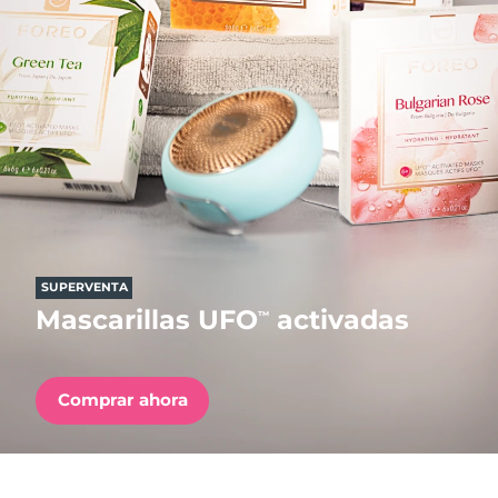
País de envío
Estados Unidos
Entrega prevista
8/11/26
FAQ™ Dual LED Panel
Reino Unido
Entrega prevista
8/10/26
POPULAR
España
Entrega prevista
8/10/26
Australia
Entrega prevista
8/13/26
Francia
Entrega prevista
8/10/26
SUPERVENTA
Sorpresas especiales
Superventas
Mascarillas UFO
activadas
™
Alemania
Entrega prevista
8/10/26
Canadá
Entrega prevista
8/14/26
Comprar ahora
Terapia de luz roja
Australia
Entrega prevista
8/13/26