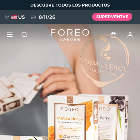
Pasar
DESCUBRE TODOS LOS PRODUCTOS
al
contenido
principal
US
8/11/26
SUPERVENTAS
NUEVO
Iniciar sesión
Idioma
BREAKING NEWS
Perfil de usuario
English
Deutsch
Español
Mis dispositivos
FAQ™ Pure Beauty-Tech Elixir
Français
Italiano
Português
Mis pedidos
Polski
Svenska
Русский
Türkçe
简体中文
繁體中文
Mis direcciones
issa™ Teeth Whitening Set
Mis suscripciones