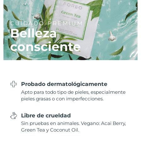
FAQ™ 101
FAQ™ 201
China
LUNA™ 4 mini
Lifting facial
Entrega prevista
8/10/26
NEW
issa™ 4 smile
UFO™ 3 mini
Clinical anti-aging
LED mask
For young skin, T-zone
Premium anti-aging skincare
Colombia
Entrega prevista
8/14/26
Hybrid silicone sonic toothbrush
Red light therapy device for young skin
Crecimiento del
Rejuvenecimiento
CUIDADO PREMIUM
cabello
cutáneo
Belleza
Croacia
Entrega prevista
8/10/26
FAQ™ 102
FAQ™ 202
LUNA™ 4 go
Dispositivos BEAR™
FAQ™ 301
FAQ™ 501
issa™ 4 baby
UFO™ 3 go
Advanced clinical anti-aging
LED mask
consciente
For travel or gym bag
All premium facelift devices
NEW
Chipre
Entrega prevista
8/11/26
LED hair strengthening scalp massager
Full-Spectrum Red Light Therapy
For ages 0-3
Portable red light therapy
Chequia
Entrega prevista
8/10/26
FAQ™ 103
FAQ™ 211
Cuidado de la piel LUNA™
Suplementos
FAQ™ Scalp Serum
FAQ™ 502
issa™ Teeth Whitening Set
Mascarillas
Luxurious clinical anti-aging set
Anti-aging neck & décolleté LED mask
Premium cleansers & balm
Dinamarca
Entrega prevista
8/10/26
Scalp recovery probiotic serum
Full-Spectrum Red Light Therapy
Dual LED + sonic device & 18% PAP gel
Rejuvenation & hydration
Probado dermatológicamente
TRATAMIENTOS ESPECIALIZADOS
Estonia
Entrega prevista
8/10/26
Apto para todo tipo de pieles, especialmente
FAQ™ P1 Primer
FAQ™ 221
Dispositivos LUNA™
pieles grasas o con imperfecciones.
FAQ™ Cuidado de la piel
Dispositivos ISSA™
Dispositivos UFO™
Manuka honey primer
Anti-aging LED hand mask
Finlandia
FAQ™ Red Light Serum
Entrega prevista
8/10/26
All facial cleansing devices
All FAQ™ skincare
All silicone sonic toothbrushes
All deep facial hydration devices
Libre de crueldad
Francia
Entrega prevista
8/10/26
Depilación
Cuidado corporal
Sin pruebas en animales. Vegano: Acai Berry,
FAQ™ Cuidado de la piel
FAQ™ Cuidado de la piel
Green Tea y Coconut Oil.
PEACH™ 2 Pro Max
BEAR™ 2 body
FAQ™ productos
FAQ™ skincare
Polinesia Francesa
Entrega prevista
8/14/26
All FAQ™ skincare
All FAQ™ skincare