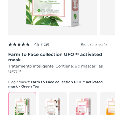
Advanced pore care essentials
For healthy hair
18% PAP
Israel
Entrega prevista
8/14/26
Cosméticos
Hombres
Italia
Entrega prevista
8/10/26
Japón
Entrega prevista
8/13/26
Comprar todo
Jersey
Entrega prevista
8/15/26
4.8
(129)
Escriba una reseña
4.8
de
Farm to Face collection UFO™ activated
Kazajistán
5
Entrega prevista
8/12/26
estrellas,
mask
FOREO APP
valor
Tratamiento inteligente. Contiene: 6 x mascarillas
Kuwait
medio
Entrega prevista
8/10/26
de
ACERCA DE
UFO™
valoración.
Letonia
Entrega prevista
8/10/26
Read
Elegir masks:
Farm to Face collection UFO™ activated
129
mask - Green Tea
Reviews.
Líbano
Entrega prevista
8/11/26
Enlace
en
la
Lituania
Entrega prevista
8/10/26
misma
página.
Luxemburgo
Entrega prevista
8/10/26