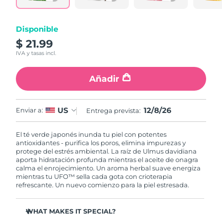
RAE de Macao
Entrega prevista
8/12/26
Disponible
(China)
$ 21.99
IVA y tasas incl.
Malasia
Entrega prevista
8/13/26
Añadir
Malta
Entrega prevista
8/10/26
México
Entrega prevista
8/14/26
12/8/26
US
Enviar a:
Entrega prevista:
Mónaco
Entrega prevista
8/11/26
El té verde japonés inunda tu piel con potentes
antioxidantes - purifica los poros, elimina impurezas y
Países Bajos
Entrega prevista
8/10/26
protege del estrés ambiental. La raíz de Ulmus davidiana
aporta hidratación profunda mientras el aceite de onagra
calma el enrojecimiento. Un aroma herbal suave energiza
Nueva Zelanda
Entrega prevista
8/10/26
mientras tu UFO™ sella cada gota con crioterapia
refrescante. Un nuevo comienzo para la piel estresada.
Noruega
Entrega prevista
8/10/26
WHAT MAKES IT SPECIAL?
Omán
Entrega prevista
8/13/26