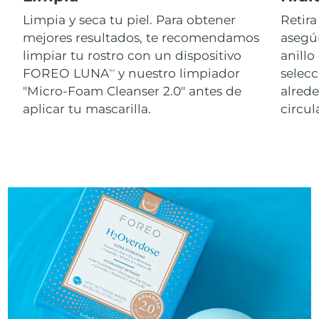
Limpia y seca tu piel. Para obtener
Retira
mejores resultados, te recomendamos
asegúr
limpiar tu rostro con un dispositivo
anillo
FOREO LUNA
y nuestro limpiador
selecc
TM
"Micro-Foam Cleanser 2.0" antes de
alred
aplicar tu mascarilla.
circul