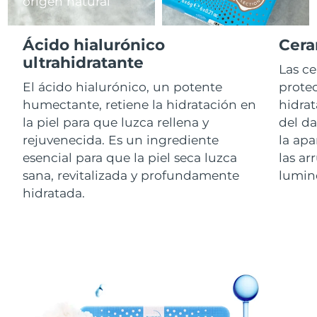
origen natural
RAE de Macao
Entrega prevista
8/11/26
Ácido hialurónico
Cera
(China)
ultrahidratante
Las c
Malasia
Entrega prevista
8/12/26
El ácido hialurónico, un potente
protec
humectante, retiene la hidratación en
hidrat
Malta
Entrega prevista
8/9/26
la piel para que luzca rellena y
del d
rejuvenecida. Es un ingrediente
la apa
México
Entrega prevista
8/13/26
esencial para que la piel seca luzca
las ar
sana, revitalizada y profundamente
lumin
Mónaco
Entrega prevista
8/10/26
hidratada.
Países Bajos
Entrega prevista
8/9/26
Nueva Zelanda
Entrega prevista
8/9/26
Noruega
Entrega prevista
8/9/26
Omán
Entrega prevista
8/12/26