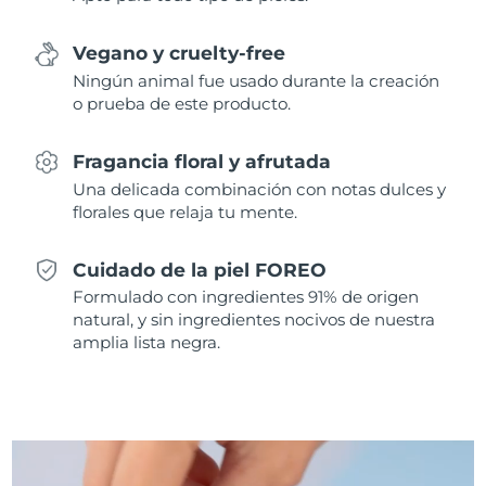
Singapur
Entrega prevista
8/11/26
Vegano y cruelty-free
Eslovaquia
Entrega prevista
8/9/26
Ningún animal fue usado durante la creación
o prueba de este producto.
Eslovenia
Entrega prevista
8/9/26
Fragancia floral y afrutada
Sudáfrica
Entrega prevista
8/17/26
Una delicada combinación con notas dulces y
florales que relaja tu mente.
Corea del Sur
Entrega prevista
8/11/26
Cuidado de la piel FOREO
España
Entrega prevista
8/9/26
Formulado con ingredientes 91% de origen
natural, y sin ingredientes nocivos de nuestra
Suecia
Entrega prevista
8/9/26
amplia lista negra.
Suiza
Entrega prevista
8/9/26
Taiwán
Entrega prevista
8/14/26
Tailandia
Entrega prevista
8/13/26