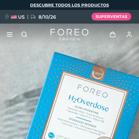
Pasar
DESCUBRE TODOS LOS PRODUCTOS
al
contenido
principal
US
8/10/26
SUPERVENTAS
NUEVO
Iniciar sesión
Idioma
BREAKING NEWS
Perfil de usuario
English
Deutsch
Español
Mis dispositivos
FAQ™ Pure Beauty-Tech Elixir
Français
Italiano
Português
Mis pedidos
Polski
Svenska
Русский
Türkçe
简体中文
繁體中文
Mis direcciones
issa™ Teeth Whitening Set
Mis suscripciones