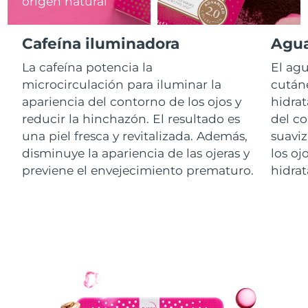
origen natural
RAE de Macao
Entrega prevista
8/10/26
Cafeína iluminadora
Agua
(China)
La cafeína potencia la
El agu
Malasia
Entrega prevista
8/11/26
microcirculación para iluminar la
cutáne
apariencia del contorno de los ojos y
hidrat
Malta
Entrega prevista
8/8/26
reducir la hinchazón. El resultado es
del co
una piel fresca y revitalizada. Además,
suaviz
México
Entrega prevista
8/12/26
disminuye la apariencia de las ojeras y
los oj
previene el envejecimiento prematuro.
hidrat
Mónaco
Entrega prevista
8/9/26
Países Bajos
Entrega prevista
8/8/26
Nueva Zelanda
Entrega prevista
8/8/26
Noruega
Entrega prevista
8/8/26
Omán
Entrega prevista
8/11/26