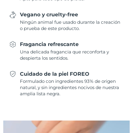
Singapur
Entrega prevista
8/10/26
Vegano y cruelty-free
Eslovaquia
Entrega prevista
8/8/26
Ningún animal fue usado durante la creación
o prueba de este producto.
Eslovenia
Entrega prevista
8/8/26
Fragancia refrescante
Sudáfrica
Entrega prevista
8/16/26
Una delicada fragancia que reconforta y
despierta los sentidos.
Corea del Sur
Entrega prevista
8/10/26
Cuidado de la piel FOREO
España
Entrega prevista
8/8/26
Formulado con ingredientes 93% de origen
natural, y sin ingredientes nocivos de nuestra
Suecia
Entrega prevista
8/8/26
amplia lista negra.
Suiza
Entrega prevista
8/8/26
Taiwán
Entrega prevista
8/13/26
Tailandia
Entrega prevista
8/12/26