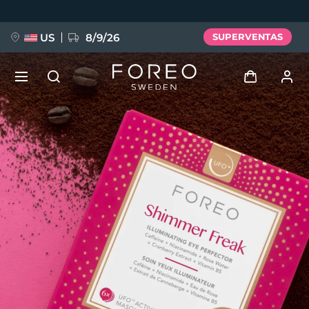
Pasar
al
contenido
principal
US
8/9/26
SUPERVENTAS
NUEVO
Iniciar sesión
Idioma
BREAKING NEWS
Perfil de usuario
English
Deutsch
Español
Mis dispositivos
FAQ™ Pure Beauty-Tech Elixir
Français
Italiano
Português
Mis pedidos
Polski
Svenska
Русский
Türkçe
简体中文
繁體中文
Mis direcciones
issa™ Teeth Whitening Set
Mis suscripciones