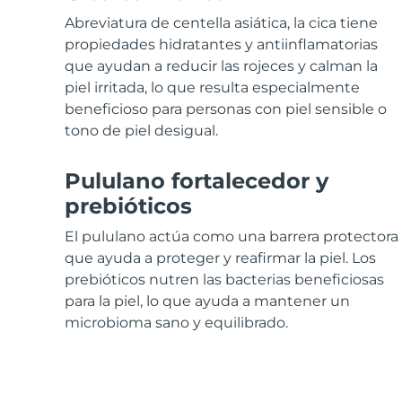
Cuidado de la piel KIWI™
All acne treatment devices
All revitalizing eye massagers
Serum
issa™ Teeth Whitening Gel
Abreviatura de centella asiática, la cica tiene
Advanced pore care essentials
For healthy hair
18% PAP
propiedades hidratantes y antiinflamatorias
que ayudan a reducir las rojeces y calman la
Cosméticos
Hombres
piel irritada, lo que resulta especialmente
beneficioso para personas con piel sensible o
tono de piel desigual.
Comprar todo
Pululano fortalecedor y
prebióticos
El pululano actúa como una barrera protectora
FOREO APP
que ayuda a proteger y reafirmar la piel. Los
prebióticos nutren las bacterias beneficiosas
ACERCA DE
para la piel, lo que ayuda a mantener un
microbioma sano y equilibrado.