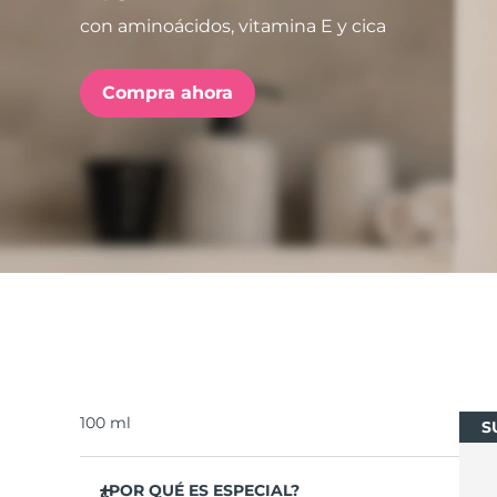
con aminoácidos, vitamina E y cica
issa™ Teeth Whitening Set
Compra ahora
FAQ™ Dual LED Panel
POPULAR
Sorpresas especiales
Superventas
100 ml
S
¿POR QUÉ ES ESPECIAL?