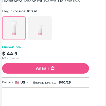
stars,
Hidratante. Reconstituyente. No abrasivo.
average
rating
Elegir volume:
100 ml
value.
Read
a
Review.
Same
page
link.
Disponible
$ 44.9
IVA y tasas incl.
Añadir
8/10/26
US
Enviar a:
Entrega prevista: