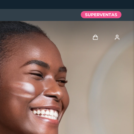
SUPERVENTAS
Iniciar sesión
Perfil de usuario
Mis dispositivos
Mis pedidos
Mis direcciones
Mis suscripciones