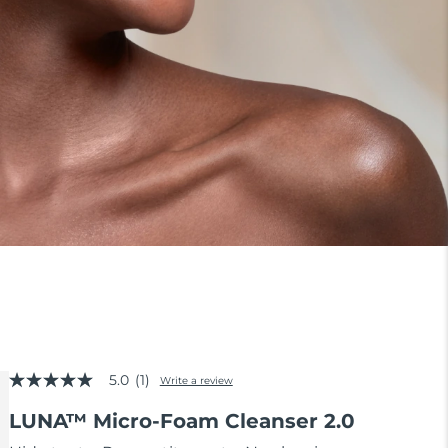
5.0
(1)
Write a review
5.0
out
LUNA™ Micro-Foam Cleanser 2.0
of
5