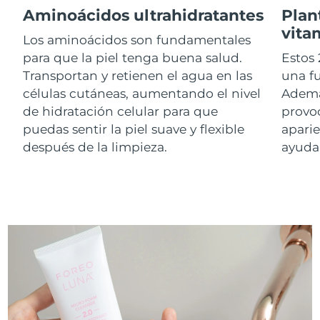
Aminoácidos ultrahidratantes
Plan
vita
RAE de Macao
Los aminoácidos son fundamentales
Entrega prevista
11/8/26
(China)
para que la piel tenga buena salud.
Estos 
Transportan y retienen el agua en las
una f
Malasia
Entrega prevista
12/8/26
células cutáneas, aumentando el nivel
Ademá
de hidratación celular para que
provoc
Malta
Entrega prevista
9/8/26
puedas sentir la piel suave y flexible
aparie
después de la limpieza.
ayudar
México
Entrega prevista
13/8/26
Mónaco
Entrega prevista
10/8/26
Países Bajos
Entrega prevista
9/8/26
Nueva Zelanda
Entrega prevista
9/8/26
Noruega
Entrega prevista
9/8/26
Omán
Entrega prevista
12/8/26