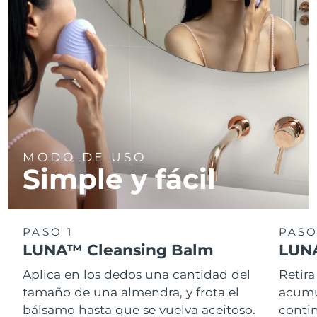
Turquía
Entrega prevista
10/8/26
Emiratos Árabes
Entrega prevista
10/8/26
Unidos
Reino Unido
Entrega prevista
9/8/26
Estados Unidos
Entrega prevista
10/8/26
MODO DE USO
Simple y fácil
Uzbekistán
Entrega prevista
14/8/26
Vietnam
Entrega prevista
15/8/26
PASO 1
PASO
LUNA™ Cleansing Balm
LUNA
Aplica en los dedos una cantidad del
Retira
tamaño de una almendra, y frota el
acumul
bálsamo hasta que se vuelva aceitoso.
conti