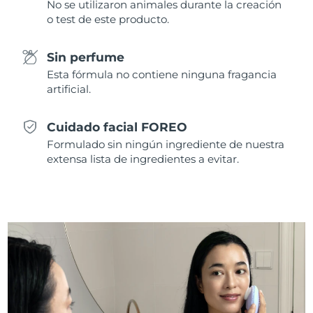
No se utilizaron animales durante la creación
Singapur
Entrega prevista
11/8/26
o test de este producto.
Eslovaquia
Entrega prevista
9/8/26
Sin perfume
Esta fórmula no contiene ninguna fragancia
Eslovenia
Entrega prevista
9/8/26
artificial.
Sudáfrica
Entrega prevista
17/8/26
Cuidado facial FOREO
Corea del Sur
Entrega prevista
11/8/26
Formulado sin ningún ingrediente de nuestra
extensa lista de ingredientes a evitar.
España
Entrega prevista
9/8/26
Suecia
Entrega prevista
9/8/26
Suiza
Entrega prevista
9/8/26
Taiwán
Entrega prevista
14/8/26
Tailandia
Entrega prevista
13/8/26