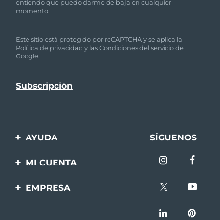
entiendo que puedo darme de baja en cualquier
momento.
Este sitio está protegido por reCAPTCHA y se aplica la
Política de privacidad
y
las Condiciones del servicio
de
Google.
AYUDA
SÍGUENOS
Contáctanos
MI CUENTA
Pedidos y envíos
Registro de productos
EMPRESA
Garantía y devoluciones
Ayuda
Sobre FOREO
Preguntas frecuentes