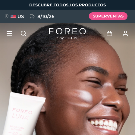
Pasar
DESCUBRE TODOS LOS PRODUCTOS
al
contenido
principal
US
8/10/26
SUPERVENTAS
NUEVO
Iniciar sesión
Idioma
BREAKING NEWS
Perfil de usuario
English
Deutsch
Español
Mis dispositivos
FAQ™ Pure Beauty-Tech Elixir
Français
Italiano
Português
Mis pedidos
Polski
Svenska
Русский
Türkçe
简体中文
繁體中文
Mis direcciones
issa™ Teeth Whitening Set
Mis suscripciones