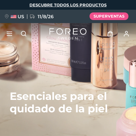
Pasar
DESCUBRE TODOS LOS PRODUCTOS
al
contenido
principal
US
11/8/26
SUPERVENTAS
NUEVO
Iniciar sesión
Idioma
BREAKING NEWS
Perfil de usuario
English
Deutsch
Español
Mis dispositivos
FAQ™ Pure Beauty-Tech Elixir
Esenciales para el
Français
Italiano
Português
Mis pedidos
Polski
Svenska
Русский
quidado de la piel
Türkçe
简体中文
繁體中文
Mis direcciones
issa™ Teeth Whitening Set
Mis suscripciones