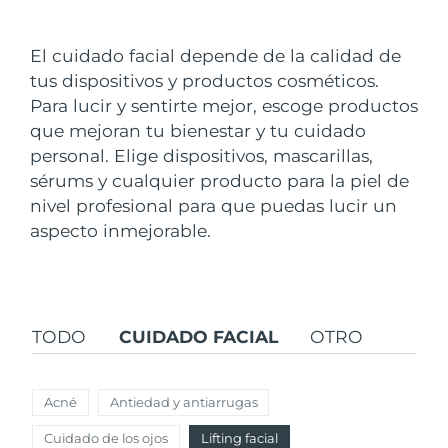
País de envío
El cuidado facial depende de la calidad de
Estados Unidos
Entrega prevista
8/11/26
tus dispositivos y productos cosméticos.
FAQ™ Dual LED Panel
Para lucir y sentirte mejor, escoge productos
Reino Unido
Entrega prevista
8/10/26
que mejoran tu bienestar y tu cuidado
POPULAR
personal. Elige dispositivos, mascarillas,
España
Entrega prevista
8/10/26
sérums y cualquier producto para la piel de
Australia
nivel profesional para que puedas lucir un
Entrega prevista
8/13/26
aspecto inmejorable.
Francia
Entrega prevista
8/10/26
Sorpresas especiales
Superventas
Alemania
Entrega prevista
8/10/26
TODO
CUIDADO FACIAL
OTRO
Canadá
Entrega prevista
8/14/26
Terapia de luz roja
Acné
Antiedad y antiarrugas
Australia
Entrega prevista
8/13/26
Cuidado de los ojos
Lifting facial