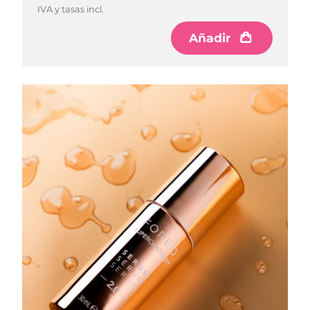
IVA y tasas incl.
Filipinas
Entrega prevista
8/13/26
Añadir
Polonia
Entrega prevista
8/11/26
Portugal
Entrega prevista
8/10/26
Puerto Rico
Entrega prevista
8/12/26
Catar
Entrega prevista
8/11/26
Reunión
Entrega prevista
8/15/26
Rumanía
Entrega prevista
8/10/26
Rusia
Entrega prevista
8/18/26
Arabia Saudí
Entrega prevista
8/11/26