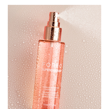
Turquía
Entrega prevista
8/11/26
Emiratos Árabes
Entrega prevista
8/11/26
Unidos
Reino Unido
Entrega prevista
8/10/26
Estados Unidos
Entrega prevista
8/11/26
Uzbekistán
Entrega prevista
8/15/26
Vietnam
Entrega prevista
8/16/26