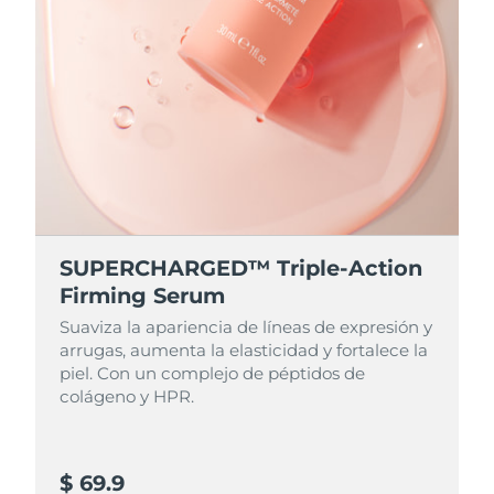
RAE de Macao
Entrega prevista
8/12/26
(China)
Malasia
Entrega prevista
8/13/26
Malta
Entrega prevista
8/10/26
México
Entrega prevista
8/14/26
SUPERCHARGED™ Triple-Action
Mónaco
Entrega prevista
8/11/26
Firming Serum
Suaviza la apariencia de líneas de expresión y
Países Bajos
Entrega prevista
8/10/26
arrugas, aumenta la elasticidad y fortalece la
piel. Con un complejo de péptidos de
Nueva Zelanda
Entrega prevista
8/10/26
colágeno y HPR.
Noruega
Entrega prevista
8/10/26
$ 69.9
Omán
Entrega prevista
8/13/26