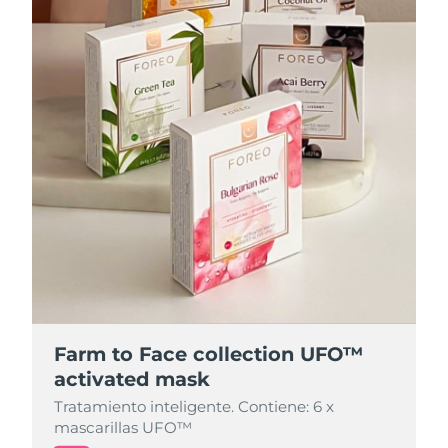
Farm to Face collection UFO™
Farm to Face collection UFO™
activated mask
activated mask
Tratamiento inteligente. Contiene: 6 x
Tratamiento inteligente. Contiene: 6 x
mascarillas UFO™
mascarillas UFO™