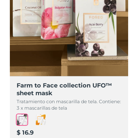
Farm to Face collection UFO™
Farm to Face collection UFO™
sheet mask
sheet mask
Tratamiento con mascarilla de tela. Contiene:
Tratamiento con mascarilla de tela. Contiene:
3 x mascarillas de tela
3 x mascarillas de tela
$ 16.9
$ 16.9