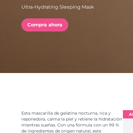
Ultra-Hydrating Sleeping Mask
issa™ Teeth Whitening Set
Compra ahora
FAQ™ Dual LED Panel
POPULAR
Sorpresas especiales
Superventas
Esta mascarilla de gelatina nocturna, rica y
A
reponedora, calma la piel y retiene la hidratación
mientras sueñas. Con una fórmula con un 99 %
de ingredientes de origen natural, este