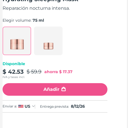
valor
medio
Reparación nocturna intensa.
de
valoración.
Read
Elegir volume:
75 ml
6
Reviews.
Enlace
en
la
misma
página.
Disponible
$ 42.53
$ 59.9
ahorra
$ 17.37
IVA y tasas incl.
Añadir
8/12/26
US
Enviar a:
Entrega prevista: