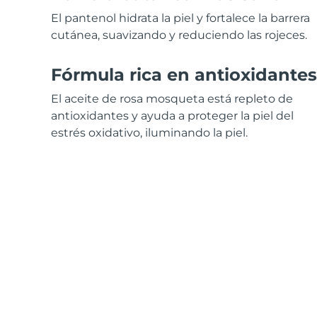
Cuidado de la piel KIWI™
All acne treatment devices
All revitalizing eye massagers
Serum
issa™ Teeth Whitening Gel
El pantenol hidrata la piel y fortalece la barrera
Advanced pore care essentials
For healthy hair
18% PAP
cutánea, suavizando y reduciendo las rojeces.
Cosméticos
Hombres
Fórmula rica en antioxidantes
El aceite de rosa mosqueta está repleto de
antioxidantes y ayuda a proteger la piel del
Comprar todo
estrés oxidativo, iluminando la piel.
FOREO APP
ACERCA DE