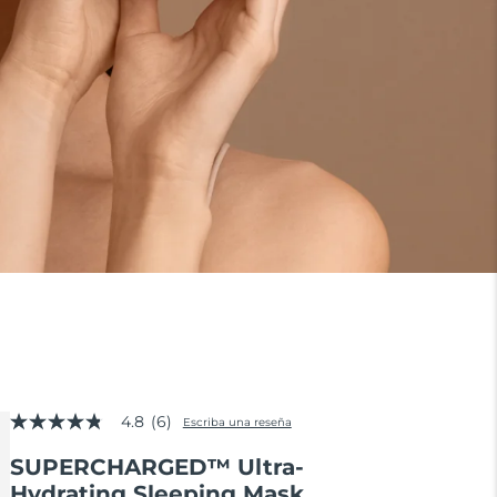
4.8
(6)
Escriba una reseña
4.8
de
SUPERCHARGED™ Ultra-
5
estrellas,
Hydrating Sleeping Mask