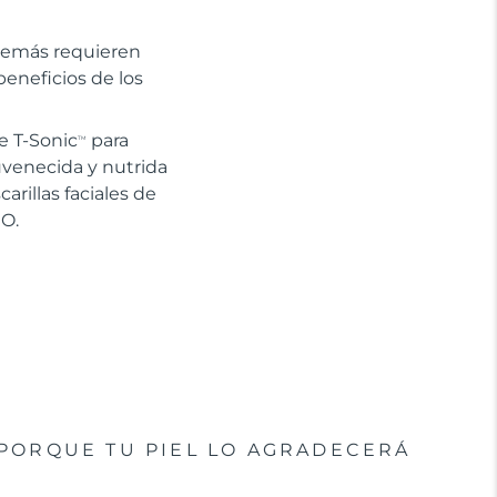
además requieren
eneficios de los
e T-Sonic
para
TM
uvenecida y nutrida
arillas faciales de
EO.
PORQUE TU PIEL LO AGRADECERÁ