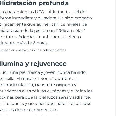
Hidratación profunda
Los tratamientos UFO
hidratan tu piel de
TM
forma inmediata y duradera. Ha sido probado
clínicamente que aumentan los niveles de
hidratación de la piel en un 126% en sólo 2
minutos. Además, mantienen su efecto
durante más de 6 horas.
Basado en ensayos clínicos independientes
Ilumina y rejuvenece
Lucir una piel fresca y joven nunca ha sido
sencillo. El masaje T-Sonic
aumenta la
TM
microcirculación, transmite oxígeno y
nutrientes a las células cutáneas y elimina las
toxinas para que la piel luzca sana y radiante.
Las usuarias y usuarios declararon resultados
visibles desde el primer uso.