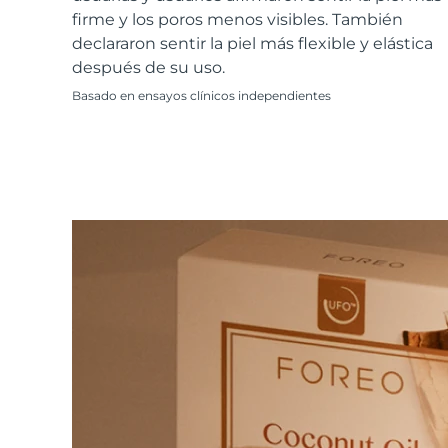
Cuidado de la piel KIWI™
All acne treatment devices
All revitalizing eye massagers
Serum
firme y los poros menos visibles. También
issa™ Teeth Whitening Gel
Advanced pore care essentials
For healthy hair
declararon sentir la piel más flexible y elástica
18% PAP
después de su uso.
Cosméticos
Hombres
Basado en ensayos clínicos independientes
Comprar todo
FOREO APP
ACERCA DE