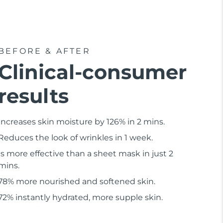
BEFORE & AFTER
Clinical-consumer
results
Increases skin moisture by 126% in 2 mins.
Reduces the look of wrinkles in 1 week.
Is more effective than a sheet mask in just 2
mins.
78% more nourished and softened skin.
72% instantly hydrated, more supple skin.