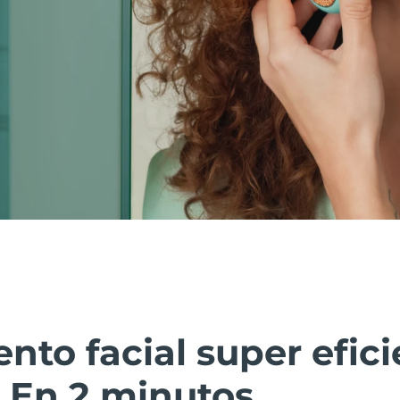
nto facial super efici
 En 2 minutos.