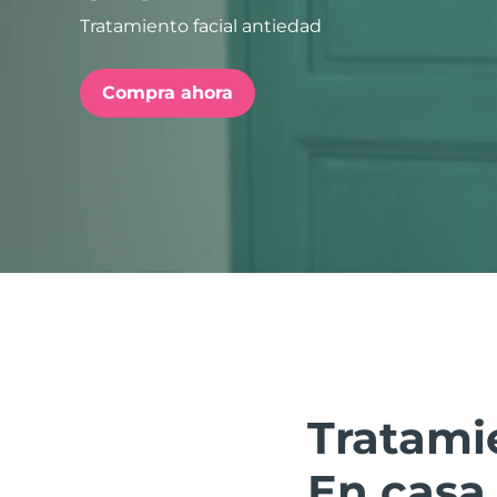
Tratamiento facial antiedad
issa™ Teeth Whitening Set
Compra ahora
FAQ™ Dual LED Panel
POPULAR
Sorpresas especiales
Superventas
Tratamie
En casa.