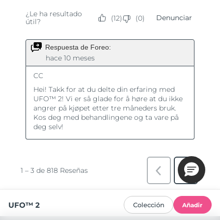
UFO™ 2
Colección
Añadir