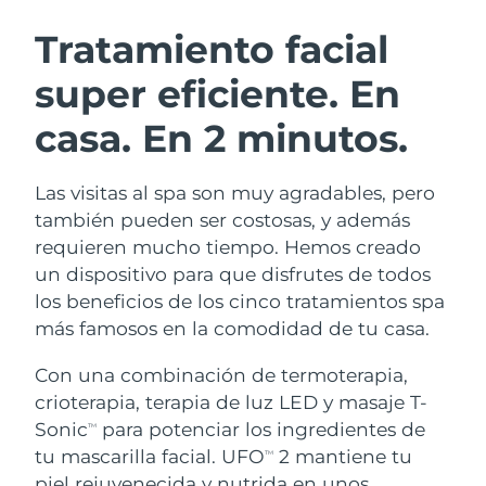
RUTINA SUECAS DE BELLEZA
Austria
Entrega prevista
8/11/26
Tratamiento facial
super eficiente.
En
Baréin
Entrega prevista
8/12/26
casa. En 2 minutos.
Limpieza facial
Lifting facial
Bélgica
Entrega prevista
8/11/26
LUNA™ 4 pack
BEAR™ 2 pack
Bermudas
Entrega prevista
8/17/26
Las visitas al spa son muy agradables, pero
Anti-aging massage
Microcurrent toning
también pueden ser costosas, y además
Bosnia y Herzegovina
Entrega prevista
8/14/26
requieren mucho tiempo. Hemos creado
Hidratación
Cuidado bucal
un dispositivo para que disfrutes de todos
LUNA™ 4 Plus
BEAR™ 2 go
Brunéi
Entrega prevista
8/16/26
UFO™ 3 pack
issa™ 4
los beneficios de los cinco tratamientos spa
Massage, LED heating
Microcurrent toning on-the-go
TRATAMIENTO ANTIEDAD FAQ™
más famosos en la comodidad de tu casa.
Deep facial hydration
Hybrid silicone sonic toothbrush
Bulgaria
Entrega prevista
8/11/26
Con una combinación de termoterapia,
NEW
LUNA™ 4 Men
BEAR™ 2 eyes & lips
Canadá
Entrega prevista
8/15/26
UFO™ 3 LED
crioterapia, terapia de luz LED y masaje T-
issa™ 4 plus
For men, anti-aging massage
Microcurrent line smoothing device
Sonic
para potenciar los ingredientes de
Near-infrared and red light therapy
TM
Smart hybrid silicone sonic toothbrush
Chile
Entrega prevista
8/15/26
device
Antiedad
Tratamientos LED
tu mascarilla facial. UFO
2 mantiene tu
TM
piel rejuvenecida y nutrida en unos