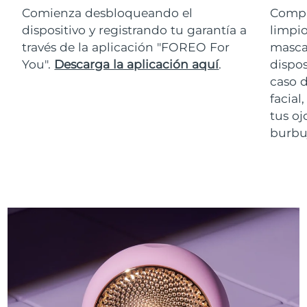
Comienza desbloqueando el
Compr
dispositivo y registrando tu garantía a
limpio
través de la aplicación "FOREO For
masca
You".
Descarga la aplicación aquí
.
dispos
caso 
facial
tus oj
burbuj