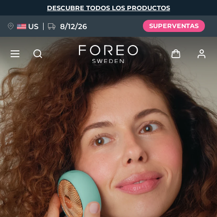
Pasar
DESCUBRE TODOS LOS PRODUCTOS
al
contenido
principal
US
8/12/26
SUPERVENTAS
NUEVO
Iniciar sesión
Idioma
BREAKING NEWS
Perfil de usuario
English
Deutsch
Español
Mis dispositivos
FAQ™ Pure Beauty-Tech Elixir
Français
Italiano
Português
Mis pedidos
Polski
Svenska
Русский
Türkçe
简体中文
繁體中文
Mis direcciones
issa™ Teeth Whitening Set
Mis suscripciones