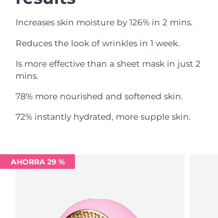
Filipinas
Entrega prevista
8/14/26
Increases skin moisture by 126% in 2 mins.
Reduces the look of wrinkles in 1 week.
Polonia
Entrega prevista
8/12/26
Is more effective than a sheet mask in just 2
Portugal
Entrega prevista
8/11/26
mins.
Puerto Rico
Entrega prevista
8/13/26
78% more nourished and softened skin.
Catar
Entrega prevista
8/12/26
72% instantly hydrated, more supple skin.
Reunión
Entrega prevista
8/16/26
Rumanía
Entrega prevista
8/11/26
AHORRA 29 %
Rusia
Entrega prevista
8/19/26
Arabia Saudí
Entrega prevista
8/12/26