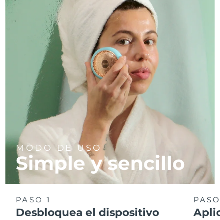
MODO DE USO
Simple y sencillo
PASO 1
PASO
Desbloquea el dispositivo
Apli