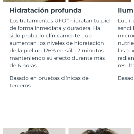
Advanced pore care essentials
For healthy hair
18% PAP
Israel
Entrega prevista
8/15/26
Hidratación profunda
Ilum
Cosméticos
Hombres
Los tratamientos UFO
hidratan tu piel
Lucir 
Italia
TM
Entrega prevista
8/11/26
de forma inmediata y duradera. Ha
sencil
sido probado clínicamente que
microc
Japón
Entrega prevista
8/14/26
aumentan los niveles de hidratación
nutrie
Comprar todo
Jersey
Entrega prevista
8/16/26
de la piel un 126% en sólo 2 minutos,
las to
manteniendo su efecto durante más
radian
Kazajistán
Entrega prevista
8/13/26
de 6 horas.
result
FOREO APP
Kuwait
Basado en pruebas clínicas de
Basad
Entrega prevista
8/11/26
ACERCA DE
terceros
Letonia
Entrega prevista
8/11/26
Líbano
Entrega prevista
8/12/26
Lituania
Entrega prevista
8/11/26
Luxemburgo
Entrega prevista
8/11/26