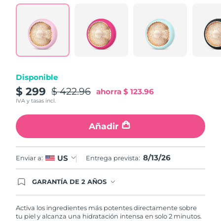
Turquía
Entrega prevista
8/13/26
Emiratos Árabes
Entrega prevista
8/13/26
Unidos
Reino Unido
Entrega prevista
8/12/26
Disponible
$ 299
$ 422.96
ahorra
$ 123.96
Estados Unidos
Entrega prevista
8/13/26
IVA y tasas incl.
Uzbekistán
Entrega prevista
8/17/26
Añadir
Vietnam
Entrega prevista
8/18/26
8/13/26
US
Enviar a:
Entrega prevista:
GARANTÍA DE 2 AÑOS
Regístrate hoy y tendrás cobertura total de la
garantía FOREO. Esto quiere decir que, en caso
de tener algún problema durante los 2 años
Activa los ingredientes más potentes directamente sobre
posteriores a tu compra, FOREO te remplazará el
tu piel y alcanza una hidratación intensa en solo 2 minutos.