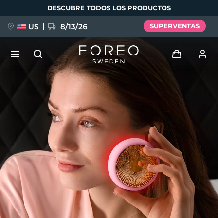
Pasar
DESCUBRE TODOS LOS PRODUCTOS
al
contenido
principal
US
8/13/26
SUPERVENTAS
NUEVO
Iniciar sesión
Idioma
BREAKING NEWS
Perfil de usuario
English
Deutsch
Español
Mis dispositivos
FAQ™ Pure Beauty-Tech Elixir
Français
Italiano
Português
Mis pedidos
Polski
Svenska
Русский
Türkçe
简体中文
繁體中文
Mis direcciones
issa™ Teeth Whitening Set
Mis suscripciones