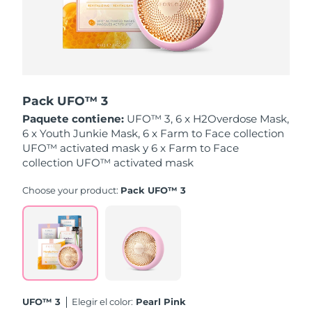
Singapur
Entrega prevista
8/14/26
Eslovaquia
Entrega prevista
8/12/26
Eslovenia
Entrega prevista
8/12/26
Pack UFO™ 3
Sudáfrica
Entrega prevista
8/20/26
Paquete contiene:
UFO™ 3, 6 x H2Overdose Mask,
6 x Youth Junkie Mask, 6 x Farm to Face collection
Corea del Sur
Entrega prevista
8/14/26
UFO™ activated mask y 6 x Farm to Face
collection UFO™ activated mask
España
Entrega prevista
8/12/26
Choose your product:
Pack UFO™ 3
Suecia
Entrega prevista
8/12/26
Suiza
Entrega prevista
8/12/26
Taiwán
Entrega prevista
8/17/26
UFO™ 3
Elegir el color:
Pearl Pink
Tailandia
Entrega prevista
8/16/26