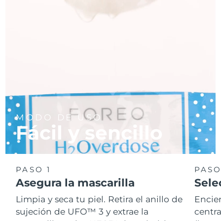
MODO DE USO
Fácil y sencillo
PASO 1
PASO
Asegura la mascarilla
Sele
Limpia y seca tu piel. Retira el anillo de
Encie
sujeción de UFO™ 3 y extrae la
centra