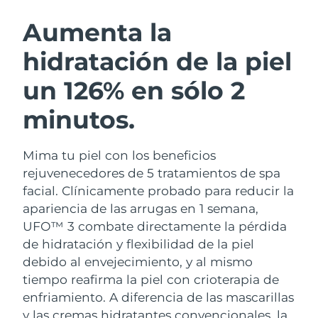
RUTINA SUECAS DE BELLEZA
Austria
Entrega prevista
8/12/26
Aumenta la
hidratación de la piel
Baréin
Entrega prevista
8/13/26
un 126% en sólo 2
Limpieza facial
Lifting facial
Bélgica
Entrega prevista
8/12/26
LUNA™ 4 pack
BEAR™ 2 pack
minutos.
Bermudas
Entrega prevista
8/18/26
Anti-aging massage
Microcurrent toning
Mima tu piel con los beneficios
Bosnia y Herzegovina
Entrega prevista
8/15/26
Hidratación
Cuidado bucal
rejuvenecedores de 5 tratamientos de spa
LUNA™ 4 Plus
BEAR™ 2 go
Brunéi
facial. Clínicamente probado para reducir la
Entrega prevista
8/17/26
UFO™ 3 pack
issa™ 4
Massage, LED heating
Microcurrent toning on-the-go
apariencia de las arrugas en 1 semana,
TRATAMIENTO ANTIEDAD FAQ™
Deep facial hydration
Hybrid silicone sonic toothbrush
Bulgaria
Entrega prevista
8/12/26
UFO™ 3 combate directamente la pérdida
de hidratación y flexibilidad de la piel
NEW
LUNA™ 4 Men
BEAR™ 2 eyes & lips
Canadá
Entrega prevista
8/16/26
UFO™ 3 LED
debido al envejecimiento, y al mismo
issa™ 4 plus
For men, anti-aging massage
Microcurrent line smoothing device
tiempo reafirma la piel con crioterapia de
Near-infrared and red light therapy
Smart hybrid silicone sonic toothbrush
Chile
Entrega prevista
8/16/26
device
Antiedad
Tratamientos LED
enfriamiento.
A diferencia de las mascarillas
y las cremas hidratantes convencionales, la