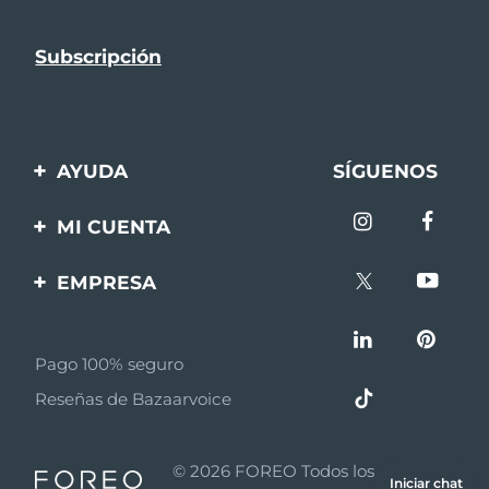
AYUDA
SÍGUENOS
Contáctanos
MI CUENTA
Pedidos y envíos
Registro de productos
EMPRESA
Garantía y devoluciones
Ayuda
Sobre FOREO
Preguntas frecuentes
Pago 100% seguro
Afiliados
Información de la
Reseñas de Bazaarvoice
batería
Noticias de afiliados
MYSA
© 2026 FOREO Todos los derechos
Iniciar chat