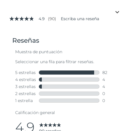
4.9
(90)
Escriba una reseña
4.9
de
5
estrellas,
valor
medio
de
valoración.
Read
90
Reviews.
Enlace
en
la
misma
página.