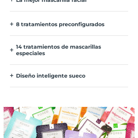
Más eficaz que una mascarilla
convencional. Y 10 veces más rápida.
8 tratamientos preconfigurados
Sólo tienes que pulsar un botón. Ajusta tus
preferencias desde la aplicación.
14 tratamientos de mascarillas
especiales
La combinación perfecta de tecnologías
para potenciar los ingredientes de tu
Diseño inteligente sueco
mascarilla.
100% resistente al agua y ultrahigiénico.
Hasta 50 minutos de uso por carga USB.