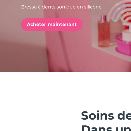
Brosse à dents sonique en silicone
issa™ Teeth Whitening Set
Acheter maintenant
FAQ™ Dual LED Panel
POPULAIRE
Offres spéciales
Bestsellers
Soins de
Dans une