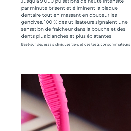
Soins de la peau KIWI™
Jusqu'à 9 000 pulsations de haute intensité
All acne treatment devices
All revitalizing eye massagers
Serum
issa™ Teeth Whitening Gel
par minute brisent et éliminent la plaque
Advanced pore care essentials
For healthy hair
18% PAP
dentaire tout en massant en douceur les
Cosmétiques
Hommes
gencives. 100 % des utilisateurs signalent une
sensation de fraîcheur dans la bouche et des
dents plus blanches et plus éclatantes.
Basé sur des essais cliniques tiers et des tests consommateurs
Acheter tout
FOREO APP
À PROPROS