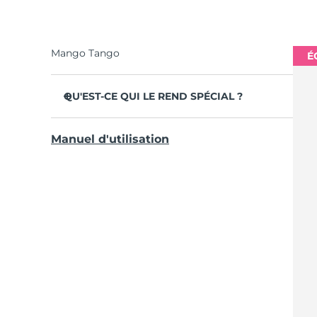
Mango Tango
É
QU'EST-CE QUI LE REND SPÉCIAL ?
Il est cliniquement prouvé qu'elle améliore
Manuel d'utilisation
l'hygiène buccale globale de 140 %.
Élimine 30 % de plaque dentaire en plus
qu'une brosse à dents ordinaire.
Non-abrasive avec les dents et les gencives
pour éliminer les irritations.
Les smileys rythment la routine de 2 minutes
et rappellent qu'il faut se brosser les dents 2
fois par jour.
Conçu pour fonctionner efficacement avec un
geste de brossage naturel.
Autonomie jusqu'à 265 jours par charge USB.