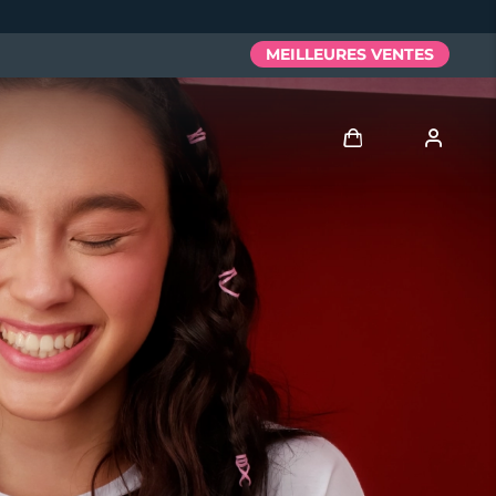
MEILLEURES VENTES
Se connecter
Profil de l'utilisateur
Mes appareils
Mes commandes
Mes adresses
Mes abonnements