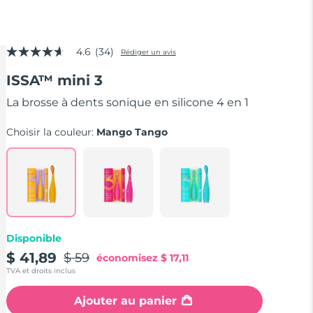
4.6
(34)
Rédiger un avis
4.6
étoiles
ISSA™ mini 3
sur
5,
valeur
La brosse à dents sonique en silicone 4 en 1
de
la
Choisir la couleur:
Mango Tango
note
moyenne.
Read
34
Reviews.
Lien
sur
la
même
page.
Disponible
$ 41,89
$ 59
économisez
$ 17,11
TVA et droits inclus
Ajouter au panier