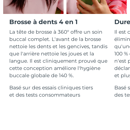
Advanced pore care essentials
For healthy hair
18% PAP
Israël
Livraison estimée
8/13/26
Cosmétiques
Hommes
Italie
Brosse à dents 4 en 1
Dure
Livraison estimée
8/9/26
La tête de brosse à 360° offre un soin
Il est
Japon
Livraison estimée
8/12/26
buccal complet. L'avant de la brosse
élimin
Acheter tout
nettoie les dents et les gencives, tandis
qu'une
Jersey
Livraison estimée
8/14/26
que l'arrière nettoie les joues et la
100 % 
langue. Il est cliniquement prouvé que
n'est 
Kazakhstan
Livraison estimée
8/11/26
cette conception améliore l'hygiène
déclar
FOREO APP
Koweït
buccale globale de 140 %.
et plu
Livraison estimée
8/9/26
À PROPROS
Basé sur des essais cliniques tiers
Basé s
Lettonie
Livraison estimée
8/9/26
et des tests consommateurs
des t
Liban
Livraison estimée
8/10/26
Lituanie
Livraison estimée
8/9/26
Luxembourg
Livraison estimée
8/9/26