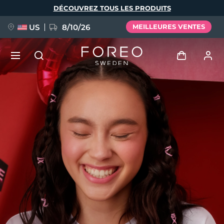
Aller
DÉCOUVREZ TOUS LES PRODUITS
au
contenu
principal
US
8/10/26
MEILLEURES VENTES
NOUVEAU
Se connecter
Langue
BREAKING NEWS
Profil de l'utilisateur
English
Deutsch
Español
Mes appareils
FAQ™ Pure Beauty-Tech Elixir
Français
Italiano
Português
Mes commandes
Polski
Svenska
Русский
Türkçe
简体中文
繁體中文
Mes adresses
issa™ Teeth Whitening Set
Mes abonnements