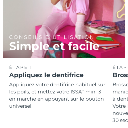
CONSEILS D'UTILISATION
Simple et facile
ÉTAPE 1
ÉTAP
Appliquez le dentifrice
Bros
Appliquez votre dentifrice habituel sur
Bross
les poils, et mettez votre ISSA
mini 3
manièr
TM
en marche en appuyant sur le bouton
à den
universel.
Votre 
nouve
30 se