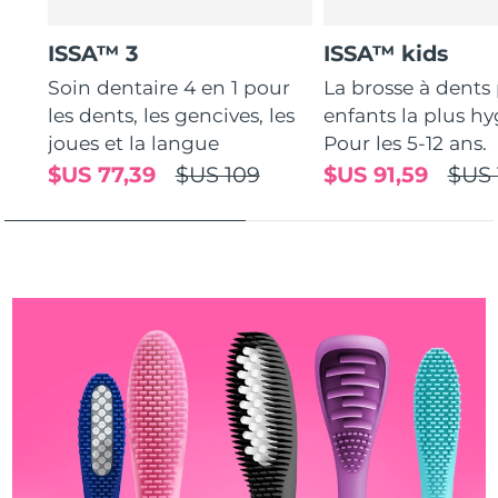
Turquie
Livraison estimée
8/10/26
ISSA™ 3
ISSA™ kids
Soin dentaire 4 en 1 pour
La brosse à dents
Émirats arabes unis
Livraison estimée
8/10/26
les dents, les gencives, les
enfants la plus hy
joues et la langue
Pour les 5-12 ans.
Royaume-Uni
Livraison estimée
8/9/26
$US 77,39
$US 109
$US 91,59
$US 
États-Unis
Livraison estimée
8/10/26
Ouzbékistan
Livraison estimée
8/14/26
Viêt Nam
Livraison estimée
8/15/26