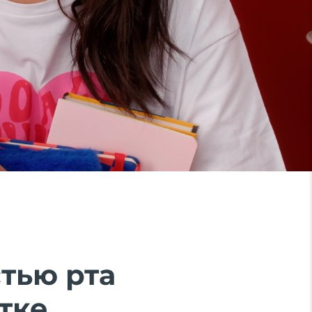
тью рта
тке.