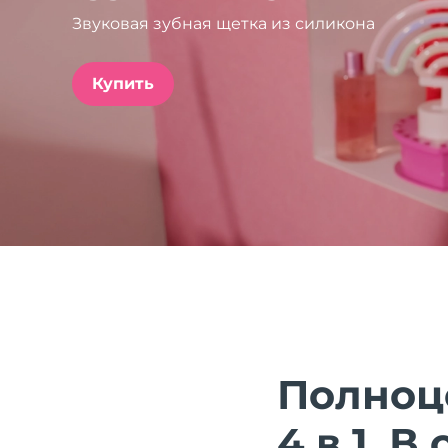
Звуковая зубная щетка из силикона
issa™ Teeth Whitening Set
Купить
FAQ™ Dual LED Panel
ПОДАРКИ И НАБОРЫ
Специальные
предложения
БЕСТСЕЛЛЕРЫ
Полноц
4 в 1. 