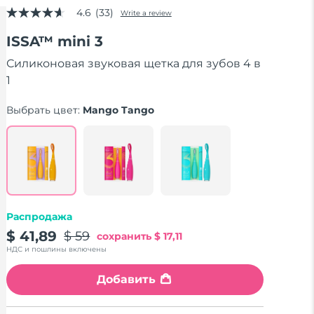
4.6
(33)
Write a review
4.6
out
ISSA™ mini 3
of
5
stars,
Силиконовая звуковая щетка для зубов 4 в
average
1
rating
value.
Read
Выбрать цвет:
Mango Tango
33
Reviews.
Same
page
link.
Распродажа
$ 41,89
$ 59
сохранить
$ 17,11
НДС и пошлины включены
Добавить