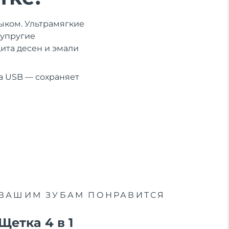
зыком. Ультрамягкие
 упругие
ита десен и эмали
да USB — сохраняет
ВАШИМ ЗУБАМ ПОНРАВИТСЯ
Щетка 4 в 1