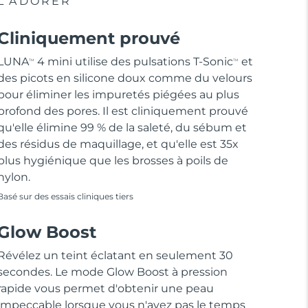
L'ADORER
Cliniquement prouvé
LUNA
4 mini utilise des pulsations T-Sonic
et
TM
TM
des picots en silicone doux comme du velours
pour éliminer les impuretés piégées au plus
profond des pores. Il est cliniquement prouvé
qu'elle élimine 99 % de la saleté, du sébum et
des résidus de maquillage, et qu'elle est 35x
plus hygiénique que les brosses à poils de
nylon.
Basé sur des essais cliniques tiers
Glow Boost
Révélez un teint éclatant en seulement 30
secondes. Le mode Glow Boost à pression
rapide vous permet d'obtenir une peau
impeccable lorsque vous n'avez pas le temps