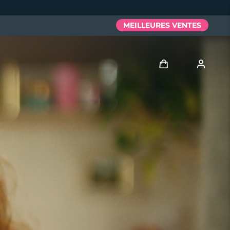
MEILLEURES VENTES
Se connecter
Profil de l'utilisateur
Mes appareils
Mes commandes
Mes adresses
Mes abonnements