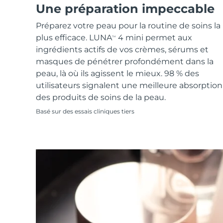
Soins de la peau KIWI™
All acne treatment devices
All revitalizing eye massagers
Une préparation impeccable
Serum
issa™ Teeth Whitening Gel
Advanced pore care essentials
For healthy hair
18% PAP
Préparez votre peau pour la routine de soins la
Cosmétiques
Hommes
plus efficace. LUNA
4 mini permet aux
TM
ingrédients actifs de vos crèmes, sérums et
masques de pénétrer profondément dans la
peau, là où ils agissent le mieux. 98 % des
utilisateurs signalent une meilleure absorption
Acheter tout
des produits de soins de la peau.
Basé sur des essais cliniques tiers
FOREO APP
À PROPROS