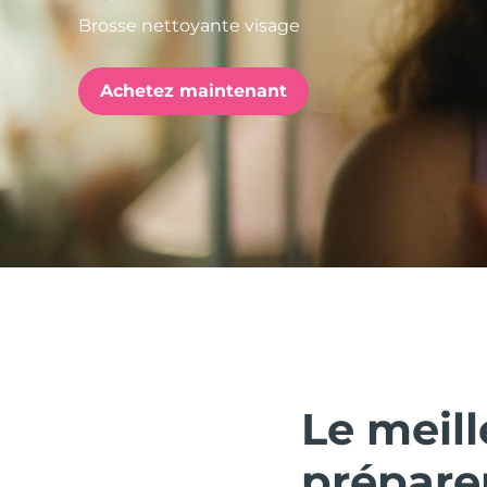
Brosse nettoyante visage
issa™ Teeth Whitening Set
Achetez maintenant
FAQ™ Dual LED Panel
POPULAIRE
Offres spéciales
Bestsellers
Le meil
prépare