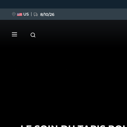
Aller
au
contenu
principal
US
8/10/26
NOUVEAU
BREAKING NEWS
FAQ™ Pure Beauty-Tech Elixir