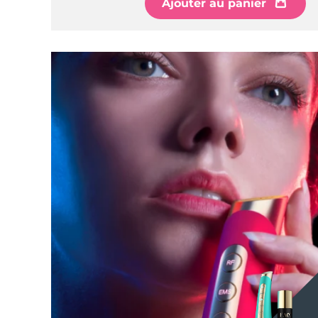
Ajouter au panier
Épilation
FAQ™ soins de la peau
Soin du corps
FAQ™ soins de la peau
FAQ™ produits
FAQ™ skincare
All FAQ™ skincare
All FAQ™ skincare
PEACH™ 2 Pro Max
BEAR™ 2 body
All hair treatments
All FAQ™ skincare
Professional IPL hair removal device
Microcurrent body toning
FAQ™ produits
FAQ™ produits
Traitement de l'acné
FAQ™ products
Soin des yeux
All anti-aging treatments
All LED treatments
PEACH™ 2
LUNA™ 4 body
All toning treatments
ESPADA™ 2 plus
BEAR™ 2 eyes & lips
IPL hair removal
Massaging body brush
Recurring acne LED therapy
Microcurrent line smoothing device
PEACH™ 2 go
SUPERCHARGED™ sérum
Soins cheveux
Traitement des pores
ESPADA™ 2
IRIS™ 2
Travel-friendly IPL hair removal
Firming body serum
LUNA™ 4 hair
KIWI™ derma
Acne treatment device
Rejuvenating eye massager
NEW
2-in-1 LED scalp massager
Diamond microdermabrasion .
PEACH™ Cooling Prep Gel
Blanchiment des
ESPADA™ Blemish Solution
Soins des yeux
dents
Cooling IPL hair removal gel
FLIP™ play advanced
KIWI™
Concentrated acne gel
Advanced eye care treatment
issa™ Teeth Whitening Set
LED light hairbrush
Blackhead remover
Dual LED + sonic device & 18% PAP gel
PLUS
Appareils ESPADA™
Appareils de soins des yeux
LUNA™ Dual-Peptide Scalp