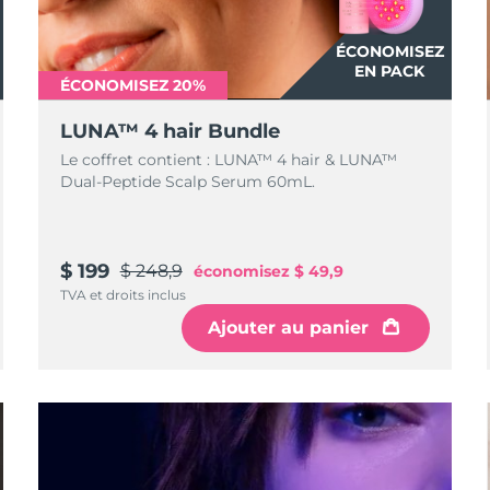
ÉCONOMISEZ
EN PACK
ÉCONOMISEZ 20%
LUNA™ 4 hair Bundle
Le coffret contient : LUNA™ 4 hair & LUNA™
Dual-Peptide Scalp Serum 60mL.
$ 199
$ 248,9
économisez
$ 49,9
TVA et droits inclus
Ajouter au panier