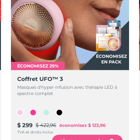
ÉCONOMISEZ
EN PACK
ÉCONOMISEZ 29%
Coffret UFO™ 3
Masques d'hyper-infusion avec thérapie LED à
spectre complet
$ 299
$ 422,96
économisez
$ 123,96
TVA et droits inclus