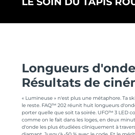
LE SOIN DU TAPIS RO
issa™ Teeth Whitening Set
FAQ™ Dual LED Panel
Longueurs d'onde 
POPULAIRE
Résultats de ciné
« Lumineuse » n'est plus une métaphore. Ta ski
le reste. FAQ™ 202 réunit huit longueurs d'onde
Offres spéciales
Bestsellers
porter quelle que soit ta soirée. UFO™ 3 LED 
comme on le fait dans les loges, en deux minu
d'onde les plus étudiées cliniquement à traver
diamant. Jusqu'à -50 % avec le code. Et le mérite