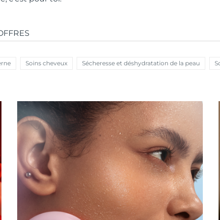
OFFRES
erne
Soins cheveux
Sécheresse et déshydratation de la peau
S