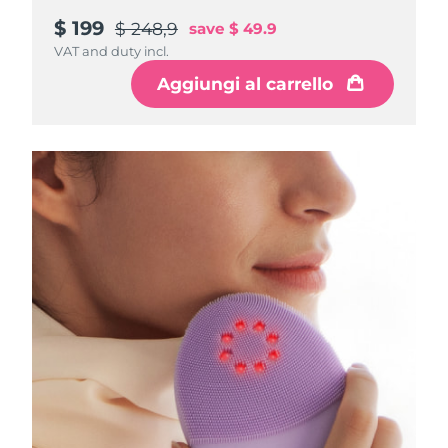
$ 199
$ 248,9
save
$ 49.9
VAT and duty incl.
Aggiungi al carrello