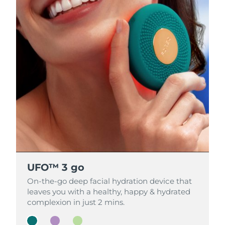
UFO™ 3 go
UFO™ 3 go
UFO™ 3 go
On-the-go deep facial hydration device that
On-the-go deep facial hydration device that
On-the-go deep facial hydration device that
leaves you with a healthy, happy & hydrated
leaves you with a healthy, happy & hydrated
leaves you with a healthy, happy & hydrated
complexion in just 2 mins.
complexion in just 2 mins.
complexion in just 2 mins.