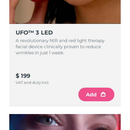
Slovacchia
Consegna stimata
8/9/26
Slovenia
Consegna stimata
8/9/26
UFO™ 3 LED
Sudafrica
Consegna stimata
8/17/26
A revolutionary NIR and red light therapy
facial device clinically proven to reduce
wrinkles in just 1 week.
Corea del Sud
Consegna stimata
8/11/26
Spagna
Consegna stimata
8/9/26
$ 199
Svezia
Consegna stimata
8/9/26
VAT and duty incl.
Svizzera
Add
Consegna stimata
8/9/26
Taiwan
Consegna stimata
8/14/26
Thailandia
Consegna stimata
8/13/26