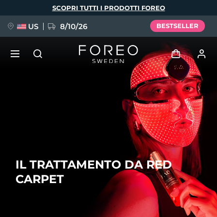
Salta
SCOPRI TUTTI I PRODOTTI FOREO
al
contenuto
principale
US
8/10/26
BESTSELLER
NUOVO
Accedi
Lingua
BREAKING NEWS
Profilo utente
English
Deutsch
Español
I miei dispositivi
FAQ™ Pure Beauty-Tech Elixir
Français
Italiano
Português
IL TRATTAMENTO DA RED
I miei ordini
Polski
Svenska
Русский
CARPET
Türkçe
简体中文
繁體中文
I miei indirizzi
issa™ Teeth Whitening Set
I miei abbonamenti