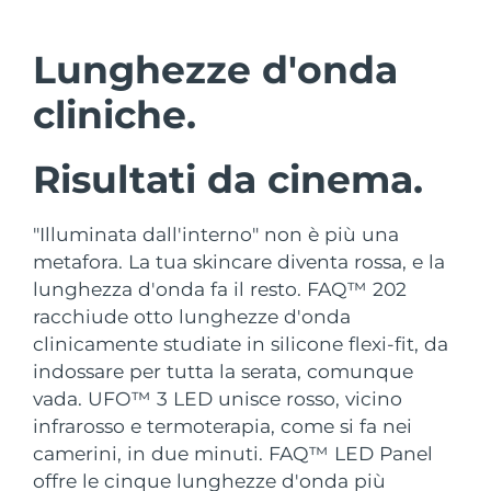
Paese di spedizione
Lunghezze d'onda
Stati Uniti
Consegna stimata
8/10/26
FAQ™ Dual LED Panel
cliniche.
Regno Unito
Consegna stimata
8/9/26
Risultati da cinema.
POPOLARE
Spagna
Consegna stimata
8/9/26
Australia
Consegna stimata
8/12/26
"Illuminata dall'interno" non è più una
metafora. La tua skincare diventa rossa, e la
Francia
Consegna stimata
8/9/26
lunghezza d'onda fa il resto. FAQ™ 202
Offerte speciali
Bestseller
racchiude otto lunghezze d'onda
Germania
Consegna stimata
8/9/26
clinicamente studiate in silicone flexi-fit, da
indossare per tutta la serata, comunque
Canada
Consegna stimata
8/13/26
vada. UFO™ 3 LED unisce rosso, vicino
infrarosso e termoterapia, come si fa nei
Terapia a luce rossa
camerini, in due minuti. FAQ™ LED Panel
Australia
Consegna stimata
8/12/26
offre le cinque lunghezze d'onda più