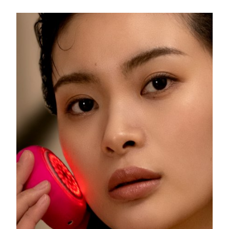
Filippine
Consegna stimata
8/12/26
Polonia
Consegna stimata
8/10/26
Portogallo
Consegna stimata
8/9/26
Portorico
Consegna stimata
8/11/26
Qatar
Consegna stimata
8/10/26
Riunione
Consegna stimata
8/14/26
Romania
Consegna stimata
8/9/26
Russia
Consegna stimata
8/17/26
Arabia Saudita
Consegna stimata
8/10/26
Singapore
Consegna stimata
8/11/26