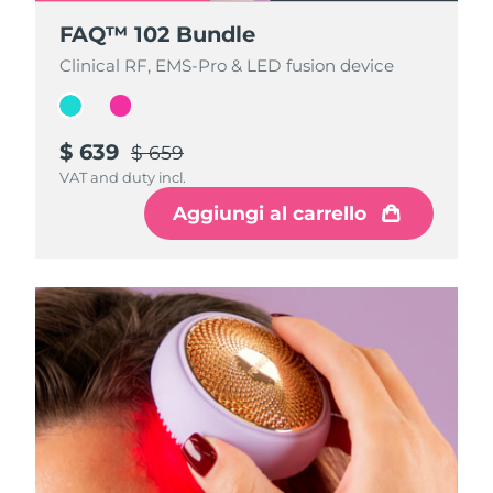
FAQ™ 102 Bundle
FAQ™ 102 Bundle
Clinical RF, EMS-Pro & LED fusion device
Clinical RF, EMS-Pro & LED fusion device
$ 639
$ 639
$ 659
$ 659
VAT and duty incl.
VAT and duty incl.
Aggiungi al carrello
Aggiungi al carrello