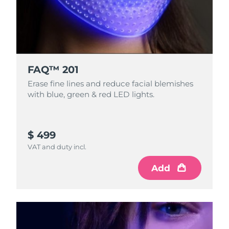
FAQ™ 201
Erase fine lines and reduce facial blemishes
with blue, green & red LED lights.
$ 499
VAT and duty incl.
Add