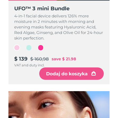
UFO™ 3 mini Bundle
UFO™ 3 mini Bundle
UFO™ 3 mini Bundle
4-in-1 facial device delivers 126% more
4-in-1 facial device delivers 126% more
4-in-1 facial device delivers 126% more
moisture in 2 minutes with morning and
moisture in 2 minutes with morning and
moisture in 2 minutes with morning and
evening masks featuring Hyaluronic Acid,
evening masks featuring Hyaluronic Acid,
evening masks featuring Hyaluronic Acid,
Red Algae, Ginseng, and Olive Oil for 24-hour
Red Algae, Ginseng, and Olive Oil for 24-hour
Red Algae, Ginseng, and Olive Oil for 24-hour
skin perfection.
skin perfection.
skin perfection.
$ 139
$ 139
$ 139
$ 160,98
$ 160,98
$ 160,98
save
save
save
$ 21.98
$ 21.98
$ 21.98
VAT and duty incl.
VAT and duty incl.
VAT and duty incl.
Dodaj do koszyka
Dodaj do koszyka
Dodaj do koszyka