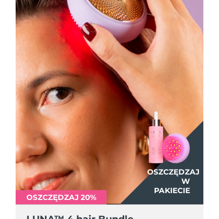
Oczekiwany czas dostawy
Tajlandia
8/14/26
Oczekiwany czas dostawy
Turcja
8/11/26
Zjednoczone Emiraty
Oczekiwany czas dostawy
Arabskie
8/11/26
Oczekiwany czas dostawy
Wielka Brytania
8/10/26
Oczekiwany czas dostawy
Stany Zjednoczone
8/11/26
Oczekiwany czas dostawy
Uzbekistan
8/15/26
OSZCZĘDZAJ
W
PAKIECIE
Oczekiwany czas dostawy
Wietnam
OSZCZĘDZAJ 20%
8/16/26
LUNA™ 4 hair Bundle