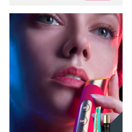
Oczekiwany czas dostawy
Portoryko
8/12/26
Oczekiwany czas dostawy
Katar
8/11/26
Oczekiwany czas dostawy
Reunion
8/15/26
Oczekiwany czas dostawy
Rumunia
8/10/26
Oczekiwany czas dostawy
Rosja
8/18/26
Oczekiwany czas dostawy
Arabia Saudyjska
8/11/26
Oczekiwany czas dostawy
Singapur
8/12/26
Oczekiwany czas dostawy
Słowacja