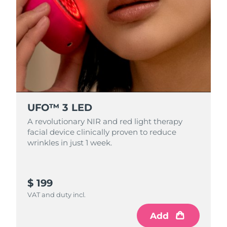
Oczekiwany czas dostawy
Holandia
8/10/26
Oczekiwany czas dostawy
Nowa Zelandia
8/10/26
Oczekiwany czas dostawy
Norwegia
8/10/26
UFO™ 3 LED
Oczekiwany czas dostawy
Oman
8/13/26
A revolutionary NIR and red light therapy
facial device clinically proven to reduce
Oczekiwany czas dostawy
wrinkles in just 1 week.
Filipiny
8/13/26
Oczekiwany czas dostawy
Polska
$ 199
8/11/26
VAT and duty incl.
Oczekiwany czas dostawy
Portugalia
8/10/26
Add