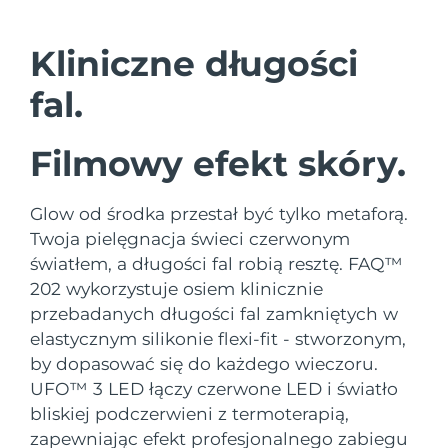
Kraj dostawy
Kliniczne długości
Oczekiwany czas dostawy
Stany Zjednoczone
8/11/26
FAQ™ Dual LED Panel
fal.
Oczekiwany czas dostawy
Wielka Brytania
8/10/26
Filmowy efekt skóry.
POPULARNY
Oczekiwany czas dostawy
Hiszpania
8/10/26
Glow od środka przestał być tylko metaforą.
Twoja pielęgnacja świeci czerwonym
Oczekiwany czas dostawy
Australia
8/13/26
światłem, a długości fal robią resztę. FAQ™
Specjalne oferty
Bestsellery
202 wykorzystuje osiem klinicznie
Oczekiwany czas dostawy
Francja
przebadanych długości fal zamkniętych w
8/10/26
elastycznym silikonie flexi-fit - stworzonym,
by dopasować się do każdego wieczoru.
Oczekiwany czas dostawy
Niemcy
8/10/26
UFO™ 3 LED łączy czerwone LED i światło
Terapia czerwonym światłem
bliskiej podczerwieni z termoterapią,
Oczekiwany czas dostawy
Kanada
zapewniając efekt profesjonalnego zabiegu
8/14/26