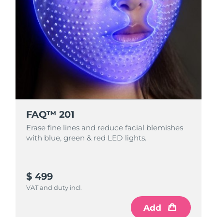
FAQ™ 201
Erase fine lines and reduce facial blemishes
with blue, green & red LED lights.
$ 499
VAT and duty incl.
Add