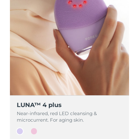
LUNA™ 4 plus
LUNA™ 4 plus
Near-infrared, red LED cleansing &
Near-infrared, red LED cleansing &
microcurrent. For aging skin.
microcurrent. For aging skin.