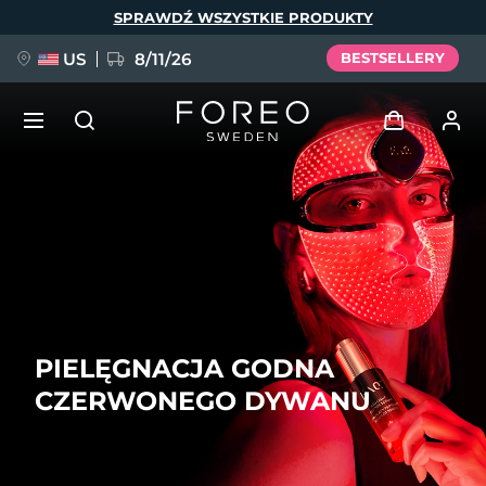
Przejdź
SPRAWDŹ WSZYSTKIE PRODUKTY
do
treści
US
8/11/26
BESTSELLERY
NOWOŚĆ
Zaloguj
Język
BREAKING NEWS
Profil użytkownika
English
Deutsch
Español
Moje urządzenia
FAQ™ Pure Beauty-Tech Elixir
Français
Italiano
Português
PIELĘGNACJA GODNA
Moje zamówienia
Polski
Svenska
Русский
CZERWONEGO DYWANU
Türkçe
简体中文
繁體中文
Moje adresy
issa™ Teeth Whitening Set
Moje subskrypcje