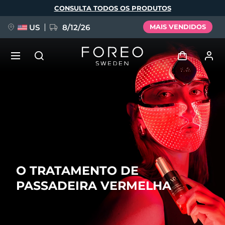
Pular
CONSULTA TODOS OS PRODUTOS
para
o
conteúdo
principal
US
8/12/26
MAIS VENDIDOS
NOVIDADE
Entrar
Idioma
BREAKING NEWS
Perfil de usuário
English
Deutsch
Español
Meus aparelhos
FAQ™ Pure Beauty-Tech Elixir
Français
Italiano
Português
O TRATAMENTO DE
Meus pedidos
Polski
Svenska
Русский
PASSADEIRA VERMELHA
Türkçe
简体中文
繁體中文
Meus endereços
issa™ Teeth Whitening Set
As minhas subscrições