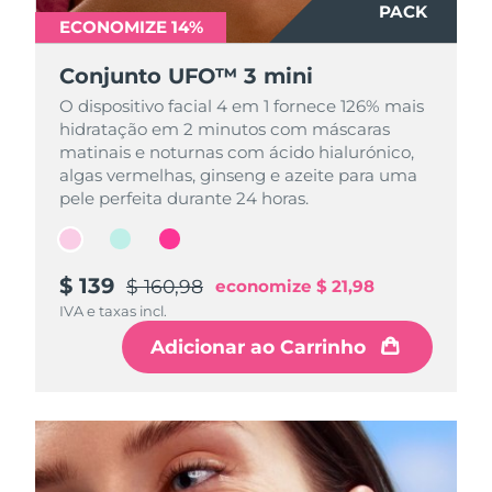
PACK
PACK
PACK
ECONOMIZE 14%
ECONOMIZE 14%
ECONOMIZE 14%
Conjunto UFO™ 3 mini
Conjunto UFO™ 3 mini
Conjunto UFO™ 3 mini
O dispositivo facial 4 em 1 fornece 126% mais
O dispositivo facial 4 em 1 fornece 126% mais
O dispositivo facial 4 em 1 fornece 126% mais
hidratação em 2 minutos com máscaras
hidratação em 2 minutos com máscaras
hidratação em 2 minutos com máscaras
matinais e noturnas com ácido hialurónico,
matinais e noturnas com ácido hialurónico,
matinais e noturnas com ácido hialurónico,
algas vermelhas, ginseng e azeite para uma
algas vermelhas, ginseng e azeite para uma
algas vermelhas, ginseng e azeite para uma
pele perfeita durante 24 horas.
pele perfeita durante 24 horas.
pele perfeita durante 24 horas.
$ 139
$ 139
$ 139
$ 160,98
$ 160,98
$ 160,98
economize
economize
economize
$ 21,98
$ 21,98
$ 21,98
IVA e taxas incl.
IVA e taxas incl.
IVA e taxas incl.
Adicionar ao Carrinho
Adicionar ao Carrinho
Adicionar ao Carrinho