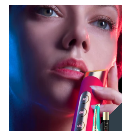
Tailândia
Entrega prevista
8/15/26
Turquia
Entrega prevista
8/12/26
Emirados Árabes
Entrega prevista
8/12/26
Unidos
Reino Unido
Entrega prevista
8/11/26
Estados Unidos
Entrega prevista
8/12/26
Uzbequistão
Entrega prevista
8/16/26
Vietnã
Entrega prevista
8/17/26