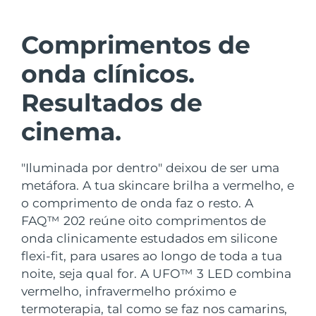
País de envio
Comprimentos de
Estados Unidos
Entrega prevista
8/12/26
FAQ™ Dual LED Panel
onda clínicos.
Reino Unido
Entrega prevista
8/11/26
Resultados de
POPULAR
Espanha
Entrega prevista
8/11/26
cinema.
Austrália
Entrega prevista
8/14/26
"Iluminada por dentro" deixou de ser uma
França
Entrega prevista
8/11/26
metáfora. A tua skincare brilha a vermelho, e
Ofertas especiais
Bestsellers
o comprimento de onda faz o resto. A
Alemanha
Entrega prevista
8/11/26
FAQ™ 202 reúne oito comprimentos de
onda clinicamente estudados em silicone
Canadá
Entrega prevista
8/15/26
flexi-fit, para usares ao longo de toda a tua
noite, seja qual for. A UFO™ 3 LED combina
Terapia com luz vermelha
vermelho, infravermelho próximo e
Austrália
Entrega prevista
8/14/26
termoterapia, tal como se faz nos camarins,