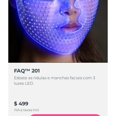
FAQ™ 201
Esbate as rídulas e manchas faciais com 3
luzes LED.
$ 499
IVA e taxas incl.