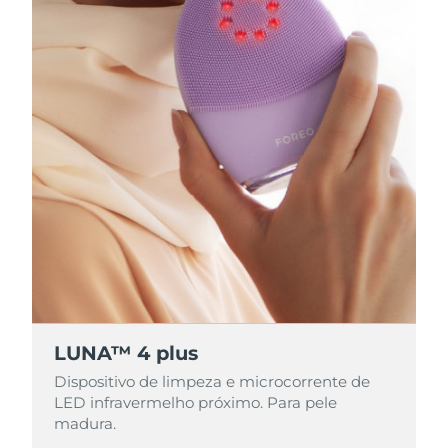
LUNA™ 4 plus
LUNA™ 4 plus
Dispositivo de limpeza e microcorrente de
Dispositivo de limpeza e microcorrente de
LED infravermelho próximo. Para pele
LED infravermelho próximo. Para pele
madura.
madura.