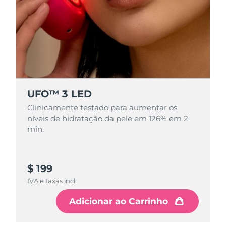
Singapura
Entrega prevista
8/13/26
Eslováquia
Entrega prevista
8/11/26
Eslovênia
Entrega prevista
8/11/26
África do Sul
Entrega prevista
8/19/26
UFO™ 3 LED
Clinicamente testado para aumentar os
Coreia do Sul
Entrega prevista
8/13/26
níveis de hidratação da pele em 126% em 2
min.
Espanha
Entrega prevista
8/11/26
Suécia
Entrega prevista
8/11/26
$ 199
IVA e taxas incl.
Suíça
Entrega prevista
8/11/26
Adicionar ao Carrinho
Taiwan
Entrega prevista
8/16/26