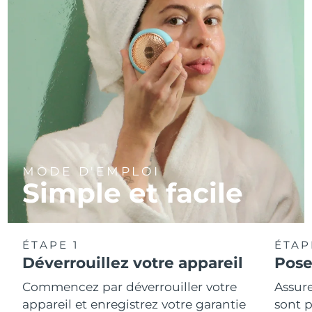
MODE D'EMPLOI
Simple et facile
ÉTAPE 1
ÉTAP
Déverrouillez votre appareil
Pose
Commencez par déverrouiller votre
Assure
appareil et enregistrez votre garantie
sont p