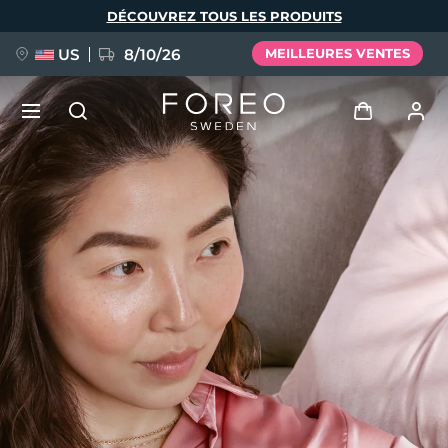
Aller
DÉCOUVREZ TOUS LES PRODUITS
au
contenu
principal
US
8/10/26
MEILLEURES VENTES
NOUVEAU
Se connecter
Langue
BREAKING NEWS
Profil de l'utilisateur
English
Deutsch
Español
Mes appareils
FAQ™ Pure Beauty-Tech Elixir
Français
Italiano
Português
Mes commandes
Polski
Svenska
Русский
Türkçe
简体中文
繁體中文
Mes adresses
issa™ Teeth Whitening Set
Mes abonnements