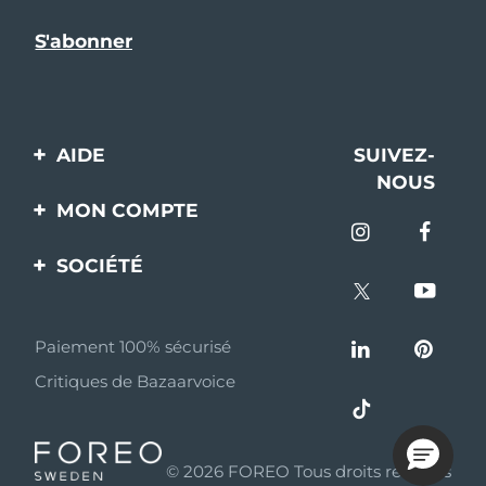
AIDE
SUIVEZ-
NOUS
Contactez-nous
MON COMPTE
Commandes et
Enregistrement produit
livraisons
SOCIÉTÉ
Aide
Garantie et retours
A propos de FOREO
Questions et réponses
Paiement 100% sécurisé
Programme d’affiliation
Critiques de Bazaarvoice
Informations sur la
Nouvelles d'affiliation
batterie
MYSA
© 2026 FOREO Tous droits réservés
Partenaires