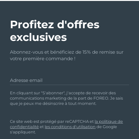
Profitez d'offres
exclusives
Abonnez-vous et bénéficiez de 15% de remise sur
votre première commande !
Adresse email
En cliquant sur "S'abonner", j'accepte de recevoir des
communications marketing de la part de FOREO. Je sais
que je peux me désinscrire à tout moment.
Ce site web est protégé par reCAPTCHA et
la politique de
confidentialité
et
les conditions d'utilisation
de Google
s'appliquent.