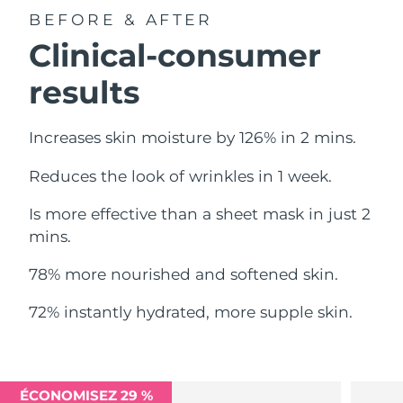
BEFORE & AFTER
Philippines
Livraison estimée
12/8/26
Clinical-consumer
Pologne
Livraison estimée
10/8/26
results
Portugal
Livraison estimée
9/8/26
Increases skin moisture by 126% in 2 mins.
Porto Rico
Livraison estimée
11/8/26
Reduces the look of wrinkles in 1 week.
Qatar
Livraison estimée
10/8/26
Is more effective than a sheet mask in just 2
mins.
La Réunion
Livraison estimée
14/8/26
78% more nourished and softened skin.
Roumanie
Livraison estimée
9/8/26
72% instantly hydrated, more supple skin.
Russie
Livraison estimée
17/8/26
Arabie saoudite
Livraison estimée
10/8/26
ÉCONOMISEZ 29 %