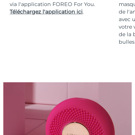
via l'application FOREO For You.
masqu
Téléchargez l'application ici
.
de l'a
avec u
votre 
de la 
bulles 