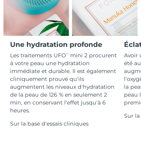
Advanced pore care essentials
For healthy hair
18% PAP
Israël
Livraison estimée
13/8/26
Cosmétiques
Hommes
Italie
Livraison estimée
9/8/26
Japon
Livraison estimée
12/8/26
Une hydratation profonde
Écla
Acheter tout
Jersey
Livraison estimée
14/8/26
Les traitements UFO
mini 2 procurent
Avoir 
TM
à votre peau une hydratation
été au
Kazakhstan
Livraison estimée
11/8/26
immédiate et durable. Il est également
augmen
FOREO APP
cliniquement prouvé qu'ils
l'oxyg
Koweït
Livraison estimée
9/8/26
augmentent les niveaux d'hydratation
la pea
À PROPROS
de la peau de 126 % en seulement 2
peau l
Lettonie
Livraison estimée
9/8/26
min, en conservant l'effet jusqu'à 6
premiè
heures.
Liban
Livraison estimée
10/8/26
Sur la
Sur la base d'essais cliniques
Lituanie
Livraison estimée
9/8/26
Luxembourg
Livraison estimée
9/8/26