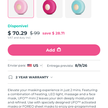
Tailândia
Entrega prevista
11/08/2026
Turquia
Entrega prevista
08/08/2026
Emirados Árabes
Disponível
Entrega prevista
08/08/2026
Unidos
$ 70.29
$ 99
save
$ 28.71
VAT and duty incl.
Reino Unido
Entrega prevista
07/08/2026
Add
Estados Unidos
Entrega prevista
08/08/2026
Uzbequistão
Entrega prevista
12/08/2026
8/9/26
US
Enviar para:
Entrega prevista:
Vietnã
Entrega prevista
13/08/2026
2 YEAR WARRANTY
Ordering today registers you for full FOREO
warranty coverage. This means if you experience
issues within 2-year of purchase, FOREO will
Elevate your masking experience in just 2 mins. Featuring
replace your product free of charge.
a combination of heating, LED light, massage and a face
mask, UFO™ mini 2 leaves your skin deeply moisturized
and refined. Use with specially designed UFO™ activated
masks or FOREO sheet masks to enjoy pre-programmed