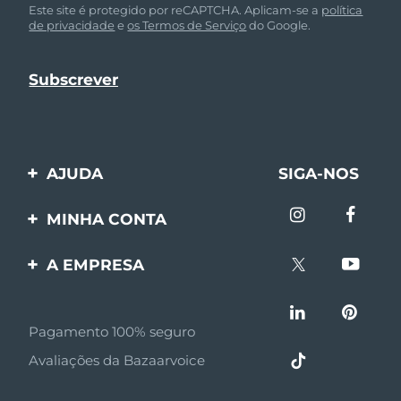
Este site é protegido por reCAPTCHA. Aplicam-se a
política
de privacidade
e
os Termos de Serviço
do Google.
AJUDA
SIGA-NOS
Entre em contato
MINHA CONTA
Encomendas & Envios
Registro de produto
A EMPRESA
Garantia & Devolução
Suporte
Sobre FOREO
Perguntas frequentes
Pagamento 100% seguro
Afiliados
Informações da bateria
Avaliações da Bazaarvoice
Notícias de afiliados