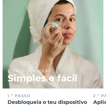
COMO UTILIZAR
Simples e fácil
1.º PASSO
2.º 
Desbloqueia o teu dispositivo
Apli