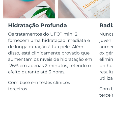
Serum
issa™ Teeth Whitening Gel
Advanced pore care essentials
For healthy hair
18% PAP
Israel
Entrega prevista
11/08/2026
Cosméticos
Homens
Itália
Entrega prevista
07/08/2026
Hidratação Profunda
Radi
Os tratamentos do UFO
mini 2
Nunca 
TM
Japão
Entrega prevista
10/08/2026
fornecem uma hidratação imediata e
juven
Comprar todos
de longa duração à tua pele. Além
aumen
Jersey
Entrega prevista
12/08/2026
disso, está clinicamente provado que
oxigén
Cazaquistão
aumentam os níveis de hidratação em
elimin
Entrega prevista
09/08/2026
FOREO APP
126% em apenas 2 minutos, retendo o
brilho
Kuwait
Entrega prevista
07/08/2026
efeito durante até 6 horas.
result
SOBRE
utiliz
Com base em testes clínicos
Letônia
Entrega prevista
07/08/2026
terceiros
Com b
Líbano
Entrega prevista
08/08/2026
tercei
Lituânia
Entrega prevista
07/08/2026