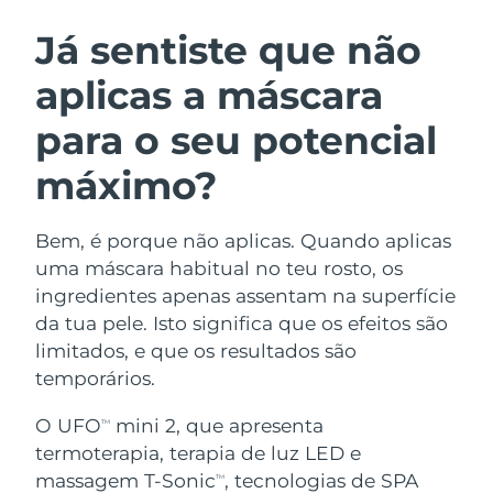
ROTINA DE BELEZA SUECA
Áustria
Entrega prevista
07/08/2026
Já sentiste que não
aplicas a máscara
Barein
Entrega prevista
08/08/2026
para o seu potencial
Limpeza facial
Lifting facial
Bélgica
Entrega prevista
07/08/2026
LUNA™ 4 kit
BEAR™ 2 kit
máximo?
Bermudas
Entrega prevista
13/08/2026
Anti-aging massage
Microcurrent toning
Bem, é porque não aplicas. Quando aplicas
Bósnia e
Entrega prevista
10/08/2026
Hidratação
Cuidado oral
Herzegovina
uma máscara habitual no teu rosto, os
LUNA™ 4 Plus
BEAR™ 2 go
ingredientes apenas assentam na superfície
UFO™ 3 kit
issa™ 4
Massage, LED heating
Microcurrent toning on-the-go
Brunei
Entrega prevista
12/08/2026
da tua pele. Isto significa que os efeitos são
TRATAMENTO ANTIENVELHECIMENTO
Deep facial hydration
Hybrid silicone sonic toothbrush
limitados, e que os resultados são
FAQ™
Bulgária
Entrega prevista
07/08/2026
temporários.
LUNA™ 4 Men
BEAR™ 2 eyes & lips
UFO™ 3 LED
NEW
issa™ 4 plus
Canadá
For men, anti-aging massage
Microcurrent line smoothing device
Entrega prevista
11/08/2026
O UFO
mini 2, que apresenta
TM
Near-infrared and red light therapy
Smart hybrid silicone sonic toothbrush
termoterapia, terapia de luz LED e
device
Chile
Entrega prevista
11/08/2026
massagem T-Sonic
, tecnologias de SPA
Antienvelhecimento
Tratamentos LED
TM