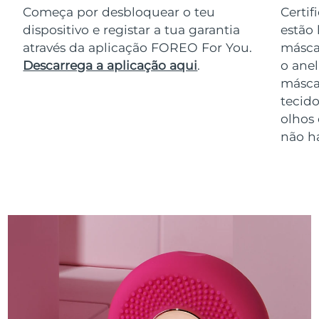
Começa por desbloquear o teu
Certif
dispositivo e registar a tua garantia
estão 
através da aplicação FOREO For You.
másca
Descarrega a aplicação aqui
.
o anel
másca
tecido
olhos
não h