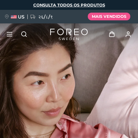
Pular
CONSULTA TODOS OS PRODUTOS
para
o
conteúdo
principal
US
२६/८/९
MAIS VENDIDOS
NOVIDADE
Entrar
Idioma
BREAKING NEWS
Perfil de usuário
English
Deutsch
Español
Meus aparelhos
FAQ™ Pure Beauty-Tech Elixir
Français
Italiano
Português
Meus pedidos
Polski
Svenska
Русский
Türkçe
简体中文
繁體中文
Meus endereços
issa™ Teeth Whitening Set
As minhas subscrições