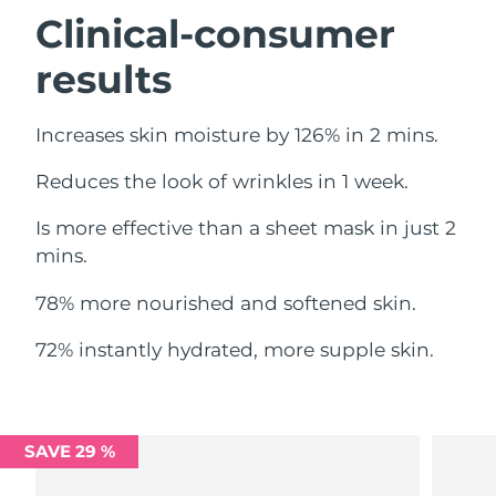
Omã
Entrega prevista
10/08/2026
Clinical-consumer
results
Filipinas
Entrega prevista
10/08/2026
Polônia
Entrega prevista
08/08/2026
Increases skin moisture by 126% in 2 mins.
Portugal
Entrega prevista
07/08/2026
Reduces the look of wrinkles in 1 week.
Porto Rico
Entrega prevista
09/08/2026
Is more effective than a sheet mask in just 2
mins.
Catar
Entrega prevista
08/08/2026
78% more nourished and softened skin.
Reunião
Entrega prevista
12/08/2026
72% instantly hydrated, more supple skin.
Romênia
Entrega prevista
07/08/2026
Rússia
Entrega prevista
15/08/2026
SAVE 29 %
Arábia Saudita
Entrega prevista
08/08/2026