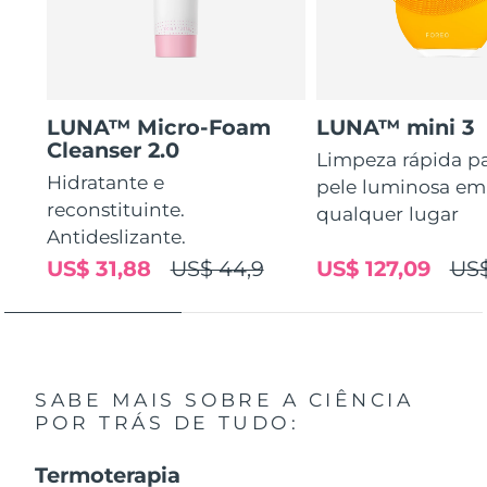
LUNA™ Micro-Foam
LUNA™ mini 3
Cleanser 2.0
Limpeza rápida p
Hidratante e
pele luminosa em
reconstituinte.
qualquer lugar
Antideslizante.
US$ 31,88
US$ 44,9
US$ 127,09
US$
SABE MAIS SOBRE A CIÊNCIA
POR TRÁS DE TUDO:
Termoterapia