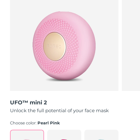
Singapura
Entrega prevista
09/08/2026
Eslováquia
Entrega prevista
07/08/2026
Eslovênia
Entrega prevista
07/08/2026
África do Sul
Entrega prevista
15/08/2026
Coreia do Sul
Entrega prevista
09/08/2026
Espanha
Entrega prevista
07/08/2026
Suécia
Entrega prevista
07/08/2026
UFO™ mini 2
Unlock the full potential of your face mask
Suíça
Entrega prevista
07/08/2026
Choose color:
Pearl Pink
Taiwan
Entrega prevista
12/08/2026