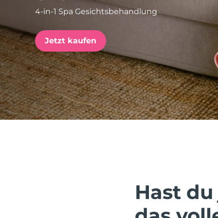
4-in-1 Spa Gesichtsbehandlung
issa™ Teeth Whitening Set
Jetzt kaufen
FAQ™ Dual LED Panel
BELIEBT
Sonderangebote
Bestseller
Hast du 
das voll