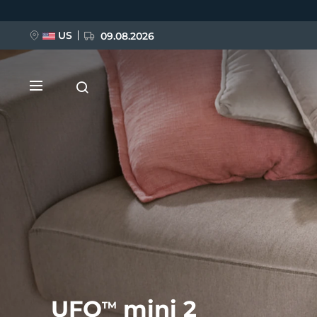
Direkt
zum
Inhalt
US
09.08.2026
NEU
BREAKING NEWS
FAQ™ Pure Beauty-Tech Elixir
UFO
mini 2
TM