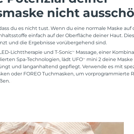
smaske nicht ausschö
 dass du es nicht tust. Wenn du eine normale Maske auf 
 Inhaltsstoffe einfach auf der Oberfläche deiner Haut. Die
zt und die Ergebnisse vorübergehend sind.
LED-Lichttherapie und T-Sonic
Massage, einer Kombina
TM
dierten Spa-Technologien, lädt UFO
mini 2 deine Maske 
TM
jüngt und langanhaltend gepflegt. Verwende es mit spez
asken oder FOREO Tuchmasken, um vorprogrammierte R
ßen.