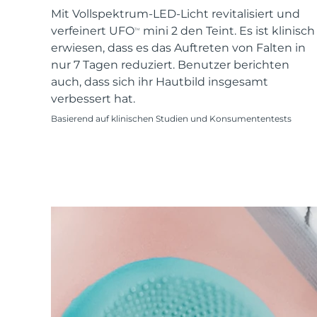
KIWI™ skincare
All acne treatment devices
All revitalizing eye massagers
Serum
Mit Vollspektrum-LED-Licht revitalisiert und
issa™ Teeth Whitening Gel
Advanced pore care essentials
For healthy hair
verfeinert UFO
mini 2 den Teint. Es ist klinisch
18% PAP
TM
erwiesen, dass es das Auftreten von Falten in
Kosmetik
Männer
nur 7 Tagen reduziert. Benutzer berichten
auch, dass sich ihr Hautbild insgesamt
verbessert hat.
Basierend auf klinischen Studien und Konsumententests
Kaufe alles
FOREO APP
ÜBER