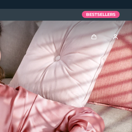
BESTSELLERS
Anmelden
Benutzerkonto
Meine Geräte
Meine Bestellungen
Meine Adressen
Meine Abonnements