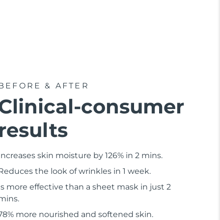
BEFORE & AFTER
Clinical-consumer
results
Increases skin moisture by 126% in 2 mins.
Reduces the look of wrinkles in 1 week.
Is more effective than a sheet mask in just 2
mins.
78% more nourished and softened skin.