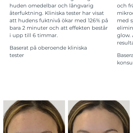
Advanced pore care essentials
For healthy hair
huden omedelbar och långvarig
och fr
18% PAP
Israel
Förväntad leverans
12.08.2026
Kosmetika
Man
återfuktning. Kliniska tester har visat
mikroc
att hudens fuktnivå ökar med 126% på
med s
Italien
Förväntad leverans
08.08.2026
bara 2 minuter och att effekten består
elimin
i upp till 6 timmar.
glow.
Japan
Förväntad leverans
11.08.2026
result
Handla allt
Baserat på oberoende kliniska
Jersey
Förväntad leverans
13.08.2026
tester
Baser
konsu
Kazakstan
Förväntad leverans
10.08.2026
FOREO APP
Kuwait
Förväntad leverans
08.08.2026
OM FOREO
Lettland
Förväntad leverans
08.08.2026
Libanon
Förväntad leverans
09.08.2026
Litauen
Förväntad leverans
08.08.2026
Luxemburg
Förväntad leverans
08.08.2026