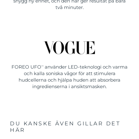
snygg ny enhet, och den här ger resultat på bara
två minuter.
FOREO UFO
använder LED-teknologi och varma
TM
och kalla soniska vågor för att stimulera
hudcellerna och hjälpa huden att absorbera
ingredienserna i ansiktsmasken.
DU KANSKE ÄVEN GILLAR DET
HÄR