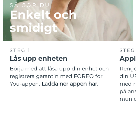
SÅ GÖR DU
Enkelt och
smidigt
STEG 1
STEG
Lås upp enheten
Appl
Börja med att låsa upp din enhet och
Rengör
registrera garantin med FOREO for
din U
You-appen.
Ladda ner appen här
.
med r
på ans
mun oc