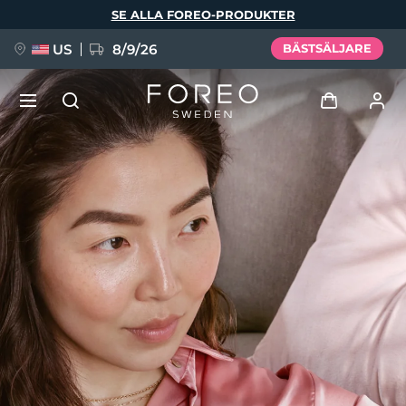
Hoppa
SE ALLA FOREO-PRODUKTER
till
huvudinnehåll
US
8/9/26
BÄSTSÄLJARE
NYHET
Logga in
Språk
BREAKING NEWS
Användarprofil
English
Deutsch
Español
Mina enheter
FAQ™ Pure Beauty-Tech Elixir
Français
Italiano
Português
Mina beställningar
Polski
Svenska
Русский
Türkçe
简体中文
繁體中文
Mina adresser
issa™ Teeth Whitening Set
Mina prenumerationer