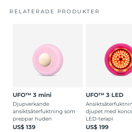
Fullspektrums-LED får huden att se friskare ut.
Bruksanvisning
RELATERADE PRODUKTER
Kliniska undersökningar visar att fuktnivån ökar med
2 års garanti (Spanien, Portugal, Sverige: 3 års garanti)
126% på bara 2 minuter.
UFO™ 3 mini
UFO™ 3 LED
Djupverkande
Ansiktsåterfuktni
ansiktsåterfuktning som
djupet med konce
preppar huden
LED-terapi
US$ 139
US$ 199