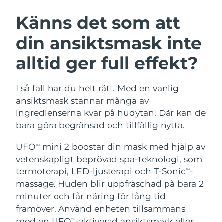
SVENSK SKÖNHETSRUTIN
Österrike
Förväntad leverans
08.08.2026
Känns det som att
din ansiktsmask inte
Bahrain
Förväntad leverans
09.08.2026
alltid ger full effekt?
Ansiktsrengöring
Ansiktslyft
Belgien
Förväntad leverans
08.08.2026
LUNA™ 4-paket
BEAR™ 2-paket
Bermuda
Förväntad leverans
14.08.2026
I så fall har du helt rätt. Med en vanlig
Anti-aging massage
Microcurrent toning
ansiktsmask stannar många av
Bosnien och
ingredienserna kvar på hudytan. Där kan de
Förväntad leverans
11.08.2026
Återfuktning
Munvård
Hercegovina
bara göra begränsad och tillfällig nytta.
LUNA™ 4 Plus
BEAR™ 2 go
UFO™ 3-paket
issa™ 4
Massage, LED heating
Microcurrent toning on-the-go
Brunei
Förväntad leverans
13.08.2026
UFO
mini 2 boostar din mask med hjälp av
TM
FAQ™ ANTI-AGING-BEHANDLING
Deep facial hydration
Hybrid silicone sonic toothbrush
vetenskapligt beprövad spa-teknologi, som
Bulgarien
Förväntad leverans
08.08.2026
termoterapi, LED-ljusterapi och T-Sonic
-
NEW
TM
LUNA™ 4 Men
BEAR™ 2 eyes & lips
UFO™ 3 LED
massage. Huden blir uppfräschad på bara 2
issa™ 4 plus
Kanada
For men, anti-aging massage
Microcurrent line smoothing device
Förväntad leverans
12.08.2026
minuter och får näring för lång tid
Near-infrared and red light therapy
Smart hybrid silicone sonic toothbrush
device
Anti-aging
LED-behandlingar
framöver. Använd enheten tillsammans
Chile
Förväntad leverans
12.08.2026
med en UFO
-aktiverad ansiktsmask eller
TM