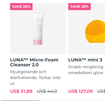
SAVE 28%
SAVE 28%
LUNA™ Micro-Foam
LUNA™ mini 3
Cleanser 2.0
Snabb rengöring 
Mjukgörande och
omedelbart glow
återfuktande. Torkar inte
ut.
US$ 31,88
US$ 44,9
US$ 127,09
US$