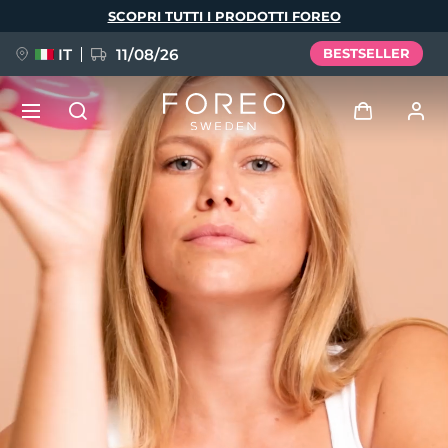
Salta
SCOPRI TUTTI I PRODOTTI FOREO
al
contenuto
principale
IT
11/08/26
BESTSELLER
NUOVO
Accedi
Lingua
BREAKING NEWS
Profilo utente
English
Deutsch
Español
I miei dispositivi
FAQ™ Pure Beauty-Tech Elixir
Français
Italiano
Português
I miei ordini
Polski
Svenska
Русский
Türkçe
简体中文
繁體中文
I miei indirizzi
issa™ Teeth Whitening Set
I miei abbonamenti