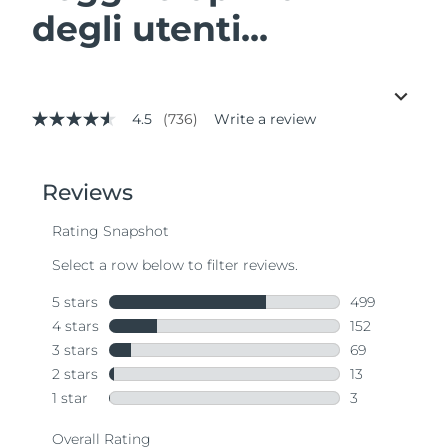
degli utenti...
4.5
(736)
Write a review
4.5
out
of
5
stars,
average
rating
value.
Read
736
Reviews.
Same
page
link.