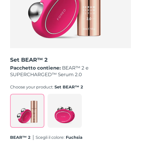
Turchia
Consegna stimata
12/08/26
Emirati Arabi Uniti
Consegna stimata
12/08/26
Regno Unito
Consegna stimata
11/08/26
Stati Uniti
Consegna stimata
12/08/26
Set BEAR™ 2
Uzbekistan
Consegna stimata
16/08/26
Pacchetto contiene:
BEAR™ 2 e
SUPERCHARGED™ Serum 2.0
Vietnam
Consegna stimata
17/08/26
Choose your product:
Set BEAR™ 2
BEAR™ 2
Scegli il colore:
Fuchsia