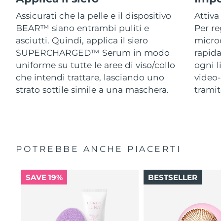
Assicurati che la pelle e il dispositivo
Attiva
BEAR™ siano entrambi puliti e
Per re
asciutti. Quindi, applica il siero
micro
SUPERCHARGED™ Serum in modo
rapida
uniforme su tutte le aree di viso/collo
ogni l
che intendi trattare, lasciando uno
video-
strato sottile simile a una maschera.
trami
POTREBBE ANCHE PIACERTI
SAVE 19%
BESTSELLER