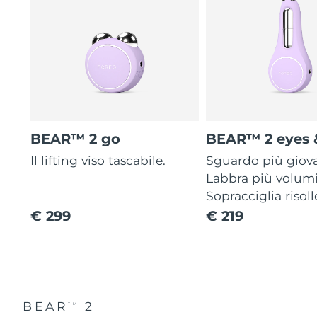
BEAR™ 2 go
BEAR™ 2 eyes &
Il lifting viso tascabile.
Sguardo più giov
Labbra più volum
Sopracciglia risoll
€ 299
€ 219
BEAR
2
TM