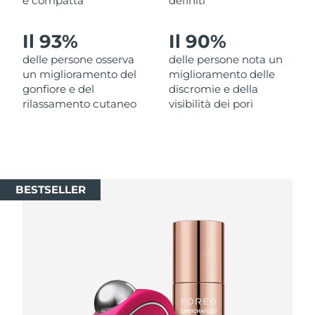
e compatta
definiti
Slovacchia
Consegna stimata
11/08/26
Il 93%
Il 90%
delle persone osserva
delle persone nota un
Slovenia
Consegna stimata
11/08/26
un miglioramento del
miglioramento delle
gonfiore e del
discromie e della
Sudafrica
Consegna stimata
19/08/26
rilassamento cutaneo
visibilità dei pori
Corea del Sud
Consegna stimata
13/08/26
Spagna
Consegna stimata
11/08/26
BESTSELLER
Svezia
Consegna stimata
11/08/26
Svizzera
Consegna stimata
11/08/26
Taiwan
Consegna stimata
16/08/26
Thailandia
Consegna stimata
15/08/26