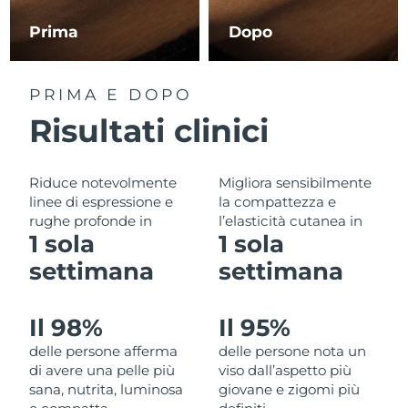
Filippine
Consegna stimata
14/08/26
Prima
Dopo
Polonia
Consegna stimata
12/08/26
PRIMA E DOPO
Portogallo
Consegna stimata
11/08/26
Risultati clinici
Portorico
Consegna stimata
13/08/26
Riduce notevolmente
Migliora sensibilmente
Qatar
Consegna stimata
12/08/26
linee di espressione e
la compattezza e
rughe profonde in
l’elasticità cutanea in
Riunione
Consegna stimata
16/08/26
1 sola
1 sola
settimana
settimana
Romania
Consegna stimata
11/08/26
Russia
Consegna stimata
19/08/26
Il 98%
Il 95%
delle persone afferma
delle persone nota un
Arabia Saudita
Consegna stimata
12/08/26
di avere una pelle più
viso dall’aspetto più
sana, nutrita, luminosa
giovane e zigomi più
Singapore
Consegna stimata
13/08/26