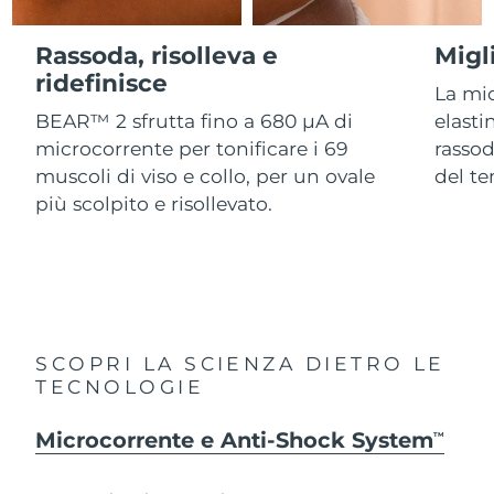
Israele
Consegna stimata
15/08/26
Vedi tutto
Rassoda, risolleva e
Migl
Italia
ridefinisce
Consegna stimata
11/08/26
La mi
BEAR™ 2 sfrutta fino a 680 µA di
elasti
APP FOREO
Giappone
Consegna stimata
14/08/26
microcorrente per tonificare i 69
rassod
CHI SIAMO
muscoli di viso e collo, per un ovale
del t
Jersey
Consegna stimata
16/08/26
più scolpito e risollevato.
Kazakistan
Consegna stimata
13/08/26
Kuwait
Consegna stimata
11/08/26
Lettonia
Consegna stimata
11/08/26
SCOPRI LA SCIENZA DIETRO LE
TECNOLOGIE
Libano
Consegna stimata
12/08/26
Microcorrente e Anti-Shock System
Lituania
TM
Consegna stimata
11/08/26
Lussemburgo
Consegna stimata
11/08/26