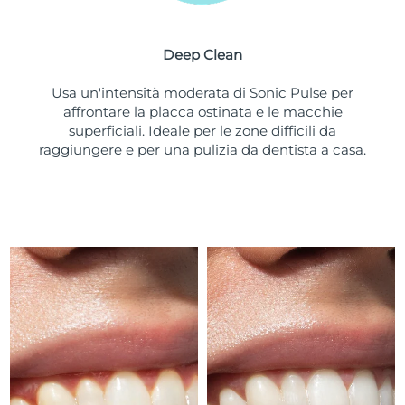
Turchia
Consegna stimata
9/8/26
Deep Clean
Emirati Arabi Uniti
Consegna stimata
9/8/26
Usa un'intensità moderata di Sonic Pulse per
Regno Unito
Consegna stimata
8/8/26
affrontare la placca ostinata e le macchie
superficiali. Ideale per le zone difficili da
Stati Uniti
Consegna stimata
9/8/26
raggiungere e per una pulizia da dentista a casa.
Uzbekistan
Consegna stimata
13/8/26
Vietnam
Consegna stimata
14/8/26