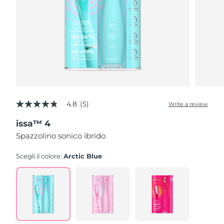
4.8
(5)
Write a review
4.8
out
issa™ 4
of
5
Spazzolino sonico ibrido
stars,
average
rating
Scegli il colore:
Arctic Blue
value.
Read
5
Reviews.
Same
page
link.