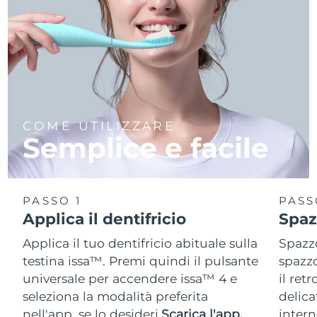
COME UTILIZZARE
Semplice e facile
PASSO 1
PASS
Applica il dentifricio
Spaz
Applica il tuo dentifricio abituale sulla
Spazzo
testina issa™. Premi quindi il pulsante
spazzo
universale per accendere issa™ 4 e
il ret
seleziona la modalità preferita
delica
nell'app, se lo desideri.
Scarica l'app.
intern