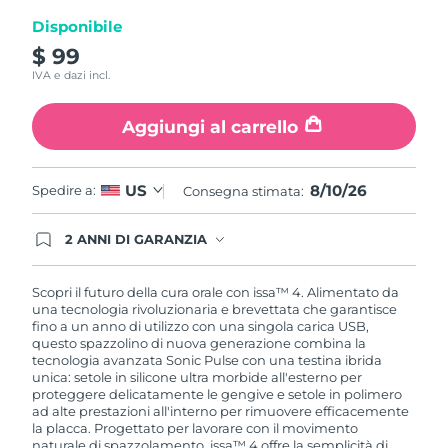
Disponibile
$ 99
IVA e dazi incl.
Aggiungi al carrello
8/10/26
US
Spedire a:
Consegna stimata:
2 ANNI DI GARANZIA
Gli ordini registrati oggi avranno una copertura
completa della garanzia FOREO. Questo significa
che, in caso di difetti nei primi 2 anni dalla data di
Scopri il futuro della cura orale con issa™ 4. Alimentato da
acquisto, FOREO sostituirà il tuo prodotto
una tecnologia rivoluzionaria e brevettata che garantisce
gratuitamente.
fino a un anno di utilizzo con una singola carica USB,
questo spazzolino di nuova generazione combina la
tecnologia avanzata Sonic Pulse con una testina ibrida
unica: setole in silicone ultra morbide all'esterno per
proteggere delicatamente le gengive e setole in polimero
ad alte prestazioni all'interno per rimuovere efficacemente
la placca. Progettato per lavorare con il movimento
naturale di spazzolamento, issa™ 4 offre la semplicità di