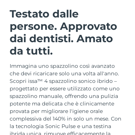
ROUTINE BEAUTY SVEDESI
Austria
Consegna stimata
8/8/26
Testato dalle
persone. Approvato
Bahrein
Consegna stimata
9/8/26
dai dentisti. Amato
Detersione viso
Lifting viso
Belgio
Consegna stimata
8/8/26
LUNA™ 4 pacchetto
BEAR™ 2 pacchetto
da tutti.
Bermuda
Consegna stimata
14/8/26
Anti-aging massage
Microcurrent toning
Immagina uno spazzolino così avanzato
Bosnia ed
Consegna stimata
11/8/26
Idratazione
Igiene orale
Erzegovina
che devi ricaricare solo una volta all'anno.
LUNA™ 4 Plus
BEAR™ 2 go
Scopri issa™ 4 spazzolino sonico ibrido –
UFO™ 3 pacchetto
issa™ 4
Massage, LED heating
Microcurrent toning on-the-go
Brunei
Consegna stimata
13/8/26
progettato per essere utilizzato come uno
TRATTAMENTI ANTI-AGE FAQ™
Deep facial hydration
Hybrid silicone sonic toothbrush
spazzolino manuale, offrendo una pulizia
Bulgaria
Consegna stimata
8/8/26
potente ma delicata che è clinicamente
NEW
LUNA™ 4 Men
BEAR™ 2 eyes & lips
UFO™ 3 LED
provata per migliorare l'igiene orale
issa™ 4 plus
Canada
For men, anti-aging massage
Microcurrent line smoothing device
Consegna stimata
12/8/26
complessiva del 140% in solo un mese. Con
Near-infrared and red light therapy
Smart hybrid silicone sonic toothbrush
device
Anti-age
Trattamenti LED
la tecnologia Sonic Pulse e una testina
Cile
Consegna stimata
12/8/26
ibrida unica, rimuove efficacemente la