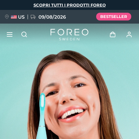
Salta
SCOPRI TUTTI I PRODOTTI FOREO
al
contenuto
principale
US
09/08/2026
BESTSELLER
NUOVO
Accedi
Lingua
BREAKING NEWS
Profilo utente
English
Deutsch
Español
I miei dispositivi
FAQ™ Pure Beauty-Tech Elixir
Français
Italiano
Português
I miei ordini
Polski
Svenska
Русский
Türkçe
简体中文
繁體中文
I miei indirizzi
issa™ Teeth Whitening Set
I miei abbonamenti