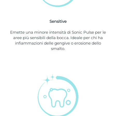
Slovacchia
Consegna stimata
8/8/26
Sensitive
Slovenia
Consegna stimata
8/8/26
Emette una minore intensità di Sonic Pulse per le
Sudafrica
Consegna stimata
16/8/26
aree più sensibili della bocca. Ideale per chi ha
infiammazioni delle gengive o erosione dello
Corea del Sud
Consegna stimata
10/8/26
smalto.
Spagna
Consegna stimata
8/8/26
Svezia
Consegna stimata
8/8/26
Svizzera
Consegna stimata
8/8/26
Taiwan
Consegna stimata
13/8/26
Thailandia
Consegna stimata
12/8/26