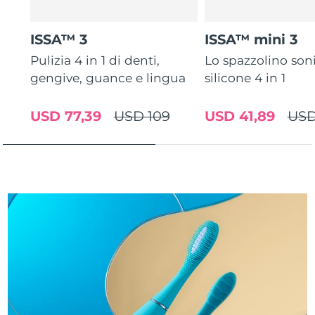
Turchia
Consegna stimata
8/10/26
ISSA™ 3
ISSA™ mini 3
Emirati Arabi Uniti
Consegna stimata
8/10/26
Pulizia 4 in 1 di denti,
Lo spazzolino son
gengive, guance e lingua
silicone 4 in 1
Regno Unito
Consegna stimata
8/9/26
Stati Uniti
Consegna stimata
8/10/26
USD 77,39
USD 109
USD 41,89
USD
Uzbekistan
Consegna stimata
8/14/26
Vietnam
Consegna stimata
8/15/26