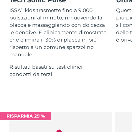
Advanced pore care essentials
For healthy hair
18% PAP
Israele
Consegna stimata
8/13/26
Cosmetici
Uomini
ISSA
kids trasmette fino a 9.000
Questo
TM
pulsazioni al minuto, rimuovendo la
più pi
Italia
Consegna stimata
8/9/26
placca e massaggiando con dolcezza
silico
le gengive. È clinicamente dimostrato
delle 
Giappone
Consegna stimata
8/12/26
che elimina il 30% di placca in più
è priv
Vedi tutto
rispetto a un comune spazzolino
Jersey
Consegna stimata
8/14/26
manuale.
Kazakistan
Consegna stimata
8/11/26
Risultati basati su test clinici
APP FOREO
condotti da terzi
Kuwait
Consegna stimata
8/9/26
CHI SIAMO
Lettonia
Consegna stimata
8/9/26
Libano
Consegna stimata
8/10/26
RISPARMIA 29 %
Lituania
Consegna stimata
8/9/26
Lussemburgo
Consegna stimata
8/9/26