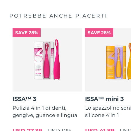
POTREBBE ANCHE PIACERTI
SAVE 28%
SAVE 28%
ISSA™ 3
ISSA™ mini 3
Pulizia 4 in 1 di denti,
Lo spazzolino son
gengive, guance e lingua
silicone 4 in 1
USD 77,39
USD 109
USD 41,89
USD