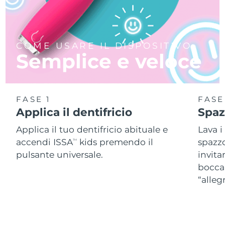
COME USARE IL DISPOSITIVO
Semplice e veloce
FASE 1
FASE
Applica il dentifricio
Spaz
Applica il tuo dentifricio abituale e
Lava i
accendi ISSA
kids premendo il
spazzo
TM
pulsante universale.
invita
bocca 
“alleg