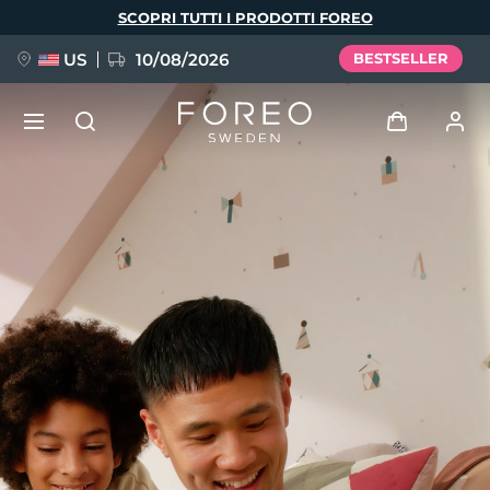
Salta
SCOPRI TUTTI I PRODOTTI FOREO
al
contenuto
principale
US
10/08/2026
BESTSELLER
NUOVO
Accedi
Lingua
BREAKING NEWS
Profilo utente
English
Deutsch
Español
I miei dispositivi
FAQ™ Pure Beauty-Tech Elixir
Français
Italiano
Português
I miei ordini
Polski
Svenska
Русский
Türkçe
简体中文
繁體中文
I miei indirizzi
issa™ Teeth Whitening Set
I miei abbonamenti