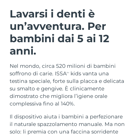
ROUTINE BEAUTY SVEDESI
Austria
Consegna stimata
8/9/26
Lavarsi i denti è
un’avventura. Per
Bahrein
Consegna stimata
8/10/26
bambini dai 5 ai 12
Detersione viso
Lifting viso
Belgio
Consegna stimata
8/9/26
LUNA™ 4 pacchetto
BEAR™ 2 pacchetto
anni.
Bermuda
Consegna stimata
8/15/26
Anti-aging massage
Microcurrent toning
Nel mondo, circa 520 milioni di bambini
Bosnia ed
Consegna stimata
8/12/26
Idratazione
Igiene orale
Erzegovina
soffrono di carie. ISSA
kids vanta una
TM
LUNA™ 4 Plus
BEAR™ 2 go
testina speciale, forte sulla placca e delicata
UFO™ 3 pacchetto
issa™ 4
Massage, LED heating
Microcurrent toning on-the-go
Brunei
Consegna stimata
8/14/26
su smalto e gengive. È clinicamente
TRATTAMENTI ANTI-AGE FAQ™
Deep facial hydration
Hybrid silicone sonic toothbrush
dimostrato che migliora l’igiene orale
Bulgaria
Consegna stimata
8/9/26
complessiva fino al 140%.
NEW
LUNA™ 4 Men
BEAR™ 2 eyes & lips
UFO™ 3 LED
issa™ 4 plus
Canada
For men, anti-aging massage
Microcurrent line smoothing device
Consegna stimata
8/13/26
Il dispositivo aiuta i bambini a perfezionare
Near-infrared and red light therapy
Smart hybrid silicone sonic toothbrush
il naturale spazzolamento manuale. Ma non
device
Anti-age
Trattamenti LED
Cile
Consegna stimata
8/13/26
solo: li premia con una faccina sorridente