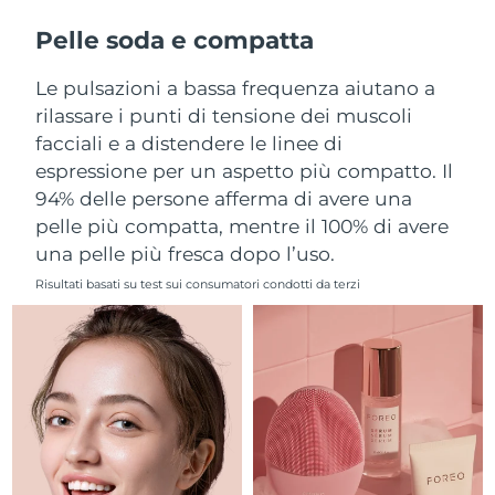
Filippine
Consegna stimata
8/11/26
Pelle soda e compatta
Polonia
Consegna stimata
8/9/26
Le pulsazioni a bassa frequenza aiutano a
rilassare i punti di tensione dei muscoli
Portogallo
Consegna stimata
8/8/26
facciali e a distendere le linee di
espressione per un aspetto più compatto. Il
Portorico
Consegna stimata
8/10/26
94% delle persone afferma di avere una
pelle più compatta, mentre il 100% di avere
Qatar
Consegna stimata
8/9/26
una pelle più fresca dopo l’uso.
Riunione
Consegna stimata
8/13/26
Risultati basati su test sui consumatori condotti da terzi
Romania
Consegna stimata
8/8/26
Russia
Consegna stimata
8/16/26
Arabia Saudita
Consegna stimata
8/9/26
Singapore
Consegna stimata
8/10/26