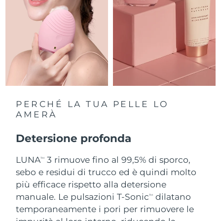
Slovacchia
Consegna stimata
8/8/26
Slovenia
Consegna stimata
8/8/26
Sudafrica
Consegna stimata
8/16/26
Corea del Sud
Consegna stimata
8/10/26
PERCHÉ LA TUA PELLE LO
Spagna
AMERÀ
Consegna stimata
8/8/26
Svezia
Detersione profonda
Consegna stimata
8/8/26
LUNA
3 rimuove fino al 99,5% di sporco,
Svizzera
Consegna stimata
8/8/26
TM
sebo e residui di trucco ed è quindi molto
Taiwan
più efficace rispetto alla detersione
Consegna stimata
8/13/26
manuale. Le pulsazioni T-Sonic
dilatano
TM
Thailandia
Consegna stimata
8/12/26
temporaneamente i pori per rimuovere le