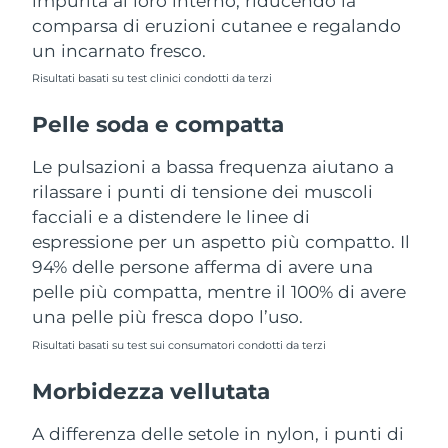
impurità al loro interno, riducendo la
Turchia
Consegna stimata
8/9/26
comparsa di eruzioni cutanee e regalando
un incarnato fresco.
Emirati Arabi Uniti
Consegna stimata
8/9/26
Risultati basati su test clinici condotti da terzi
Regno Unito
Consegna stimata
8/8/26
Pelle soda e compatta
Stati Uniti
Consegna stimata
8/9/26
Le pulsazioni a bassa frequenza aiutano a
rilassare i punti di tensione dei muscoli
Uzbekistan
Consegna stimata
8/13/26
facciali e a distendere le linee di
espressione per un aspetto più compatto. Il
Vietnam
Consegna stimata
8/14/26
94% delle persone afferma di avere una
pelle più compatta, mentre il 100% di avere
una pelle più fresca dopo l’uso.
Risultati basati su test sui consumatori condotti da terzi
Morbidezza vellutata
A differenza delle setole in nylon, i punti di