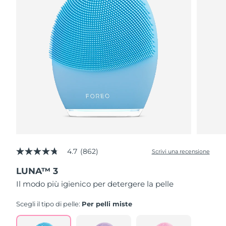
4.7
(862)
Scrivi una recensione
4.7
stelle
LUNA™ 3
su
5
Il modo più igienico per detergere la pelle
,
valore
di
Scegli il tipo di pelle:
Per pelli miste
valutazione
medio.