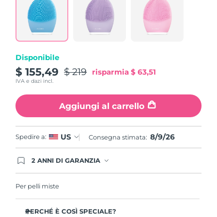
Read
862
Reviews.
Stesso
link
alla
pagina.
Disponibile
$ 155,49
$ 219
risparmia
$ 63,51
IVA e dazi incl.
Aggiungi al carrello
8/9/26
US
Spedire a:
Consegna stimata:
2 ANNI DI GARANZIA
Gli ordini registrati oggi avranno una copertura
completa della garanzia FOREO. Questo significa
che, in caso di difetti nei primi 2 anni dalla data di
Per pelli miste
acquisto, FOREO sostituirà il tuo prodotto
gratuitamente.
PERCHÉ È COSÌ SPECIALE?