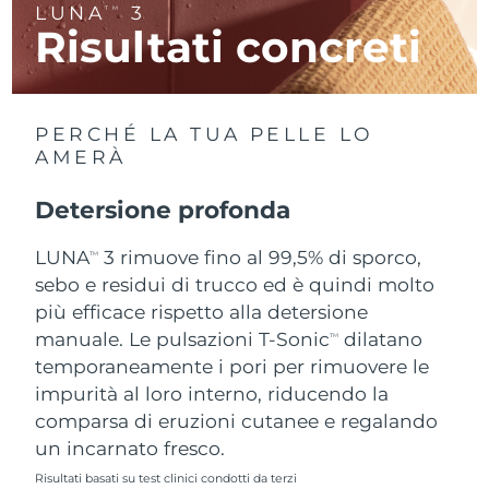
LUNA
3
TM
Risultati concreti
RAS di Macao
Consegna stimata
8/10/26
Malaysia
Consegna stimata
8/11/26
PERCHÉ LA TUA PELLE LO
Malta
Consegna stimata
8/8/26
AMERÀ
Messico
Consegna stimata
8/12/26
Detersione profonda
Monaco
LUNA
3 rimuove fino al 99,5% di sporco,
Consegna stimata
8/9/26
TM
sebo e residui di trucco ed è quindi molto
Paesi Bassi
Consegna stimata
8/8/26
più efficace rispetto alla detersione
manuale. Le pulsazioni T-Sonic
dilatano
TM
Nuova Zelanda
Consegna stimata
8/8/26
temporaneamente i pori per rimuovere le
impurità al loro interno, riducendo la
Norvegia
Consegna stimata
8/8/26
comparsa di eruzioni cutanee e regalando
un incarnato fresco.
Oman
Consegna stimata
8/11/26
Risultati basati su test clinici condotti da terzi