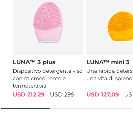
LUNA™ 3 plus
LUNA™ mini 3
Dispositivo detergente viso
Una rapida deters
con microcorrente e
una vita di splen
termoterapia
USD 212,29
USD 299
USD 127,09
US