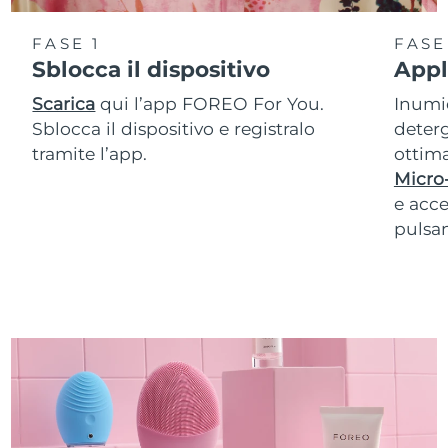
FASE 1
FASE
Sblocca il dispositivo
Appl
Scarica
qui l’app FOREO For You.
Inumid
Sblocca il dispositivo e registralo
deterg
tramite l’app.
ottima
Micro
e acce
pulsan