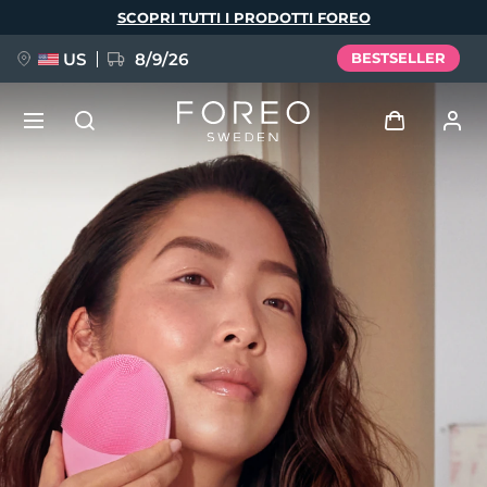
Salta
SCOPRI TUTTI I PRODOTTI FOREO
al
contenuto
principale
US
8/9/26
BESTSELLER
NUOVO
Accedi
Lingua
BREAKING NEWS
Profilo utente
English
Deutsch
Español
I miei dispositivi
FAQ™ Pure Beauty-Tech Elixir
Français
Italiano
Português
I miei ordini
Polski
Svenska
Русский
Türkçe
简体中文
繁體中文
I miei indirizzi
issa™ Teeth Whitening Set
I miei abbonamenti