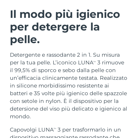
ROUTINE BEAUTY SVEDESI
Austria
Consegna stimata
8/8/26
Il modo più igienico
per detergere la
Bahrein
Consegna stimata
8/9/26
pelle.
Detersione viso
Lifting viso
Belgio
Consegna stimata
8/8/26
LUNA™ 4 pacchetto
BEAR™ 2 pacchetto
Bermuda
Consegna stimata
8/14/26
Detergente e rassodante 2 in 1. Su misura
Anti-aging massage
Microcurrent toning
per la tua pelle. L’iconico LUNA
3 rimuove
TM
Bosnia ed
il 99,5% di sporco e sebo dalla pelle con
Consegna stimata
8/11/26
Idratazione
Igiene orale
Erzegovina
un’efficacia clinicamente testata. Realizzato
LUNA™ 4 Plus
BEAR™ 2 go
UFO™ 3 pacchetto
issa™ 4
in silicone morbidissimo resistente ai
Massage, LED heating
Microcurrent toning on-the-go
Brunei
Consegna stimata
8/13/26
TRATTAMENTI ANTI-AGE FAQ™
batteri e 35 volte più igienico delle spazzole
Deep facial hydration
Hybrid silicone sonic toothbrush
con setole in nylon. È il dispositivo per la
Bulgaria
Consegna stimata
8/8/26
NEW
detersione del viso più delicato e igienico al
LUNA™ 4 Men
BEAR™ 2 eyes & lips
UFO™ 3 LED
issa™ 4 plus
mondo.
Canada
For men, anti-aging massage
Microcurrent line smoothing device
Consegna stimata
8/12/26
Near-infrared and red light therapy
Smart hybrid silicone sonic toothbrush
device
Anti-age
Trattamenti LED
Capovolgi LUNA
3 per trasformarlo in un
TM
Cile
Consegna stimata
8/12/26
dispositivo massaggiante rassodante che