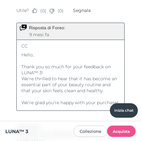
Inizia chat
LUNA™ 3
Collezione
Acquista