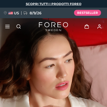
Salta
SCOPRI TUTTI I PRODOTTI FOREO
al
contenuto
principale
US
8/9/26
BESTSELLER
NUOVO
Accedi
Lingua
BREAKING NEWS
Profilo utente
English
Deutsch
Español
I miei dispositivi
FAQ™ Pure Beauty-Tech Elixir
Français
Italiano
Português
I miei ordini
Polski
Svenska
Русский
Türkçe
简体中文
繁體中文
I miei indirizzi
issa™ Teeth Whitening Set
I miei abbonamenti