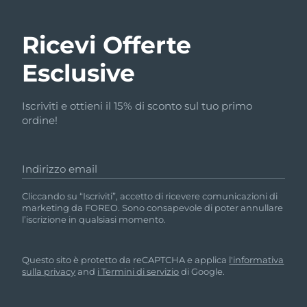
Ricevi Offerte
Esclusive
Iscriviti e ottieni il 15% di sconto sul tuo primo
ordine!
Indirizzo email
Cliccando su “Iscriviti”, accetto di ricevere comunicazioni di
marketing da FOREO. Sono consapevole di poter annullare
l’iscrizione in qualsiasi momento.
Questo sito è protetto da reCAPTCHA e applica
l'informativa
sulla privacy
and
i Termini di servizio
di Google.