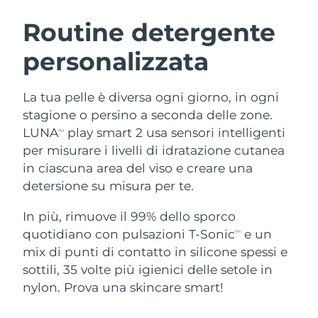
ROUTINE BEAUTY SVEDESI
Austria
Consegna stimata
8/8/26
Routine detergente
personalizzata
Bahrein
Consegna stimata
8/9/26
Detersione viso
Lifting viso
Belgio
Consegna stimata
8/8/26
La tua pelle è diversa ogni giorno, in ogni
LUNA™ 4 pacchetto
BEAR™ 2 pacchetto
stagione o persino a seconda delle zone.
Bermuda
Consegna stimata
8/14/26
Anti-aging massage
Microcurrent toning
LUNA
play smart 2 usa sensori intelligenti
TM
per misurare i livelli di idratazione cutanea
Bosnia ed
Consegna stimata
8/11/26
in ciascuna area del viso e creare una
Idratazione
Igiene orale
Erzegovina
LUNA™ 4 Plus
BEAR™ 2 go
detersione su misura per te.
UFO™ 3 pacchetto
issa™ 4
Massage, LED heating
Microcurrent toning on-the-go
Brunei
Consegna stimata
8/13/26
TRATTAMENTI ANTI-AGE FAQ™
Deep facial hydration
Hybrid silicone sonic toothbrush
In più, rimuove il 99% dello sporco
quotidiano con pulsazioni T-Sonic
e un
TM
Bulgaria
Consegna stimata
8/8/26
NEW
mix di punti di contatto in silicone spessi e
LUNA™ 4 Men
BEAR™ 2 eyes & lips
UFO™ 3 LED
issa™ 4 plus
sottili, 35 volte più igienici delle setole in
Canada
For men, anti-aging massage
Microcurrent line smoothing device
Consegna stimata
8/12/26
Near-infrared and red light therapy
nylon. Prova una skincare smart!
Smart hybrid silicone sonic toothbrush
device
Anti-age
Trattamenti LED
Cile
Consegna stimata
8/12/26