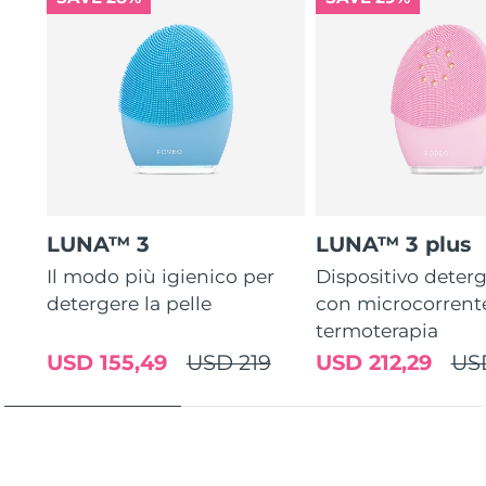
LUNA™ 3
LUNA™ 3 plus
Il modo più igienico per
Dispositivo deterg
detergere la pelle
con microcorrent
termoterapia
USD 155,49
USD 219
USD 212,29
US