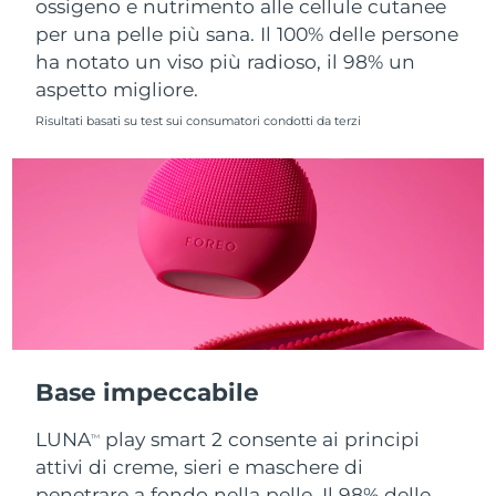
ossigeno e nutrimento alle cellule cutanee
per una pelle più sana. Il 100% delle persone
Slovacchia
Consegna stimata
8/8/26
ha notato un viso più radioso, il 98% un
aspetto migliore.
Slovenia
Consegna stimata
8/8/26
Risultati basati su test sui consumatori condotti da terzi
Sudafrica
Consegna stimata
8/16/26
Corea del Sud
Consegna stimata
8/10/26
Spagna
Consegna stimata
8/8/26
Svezia
Consegna stimata
8/8/26
Svizzera
Consegna stimata
8/8/26
Base impeccabile
Taiwan
Consegna stimata
8/13/26
LUNA
play smart 2 consente ai principi
TM
Thailandia
Consegna stimata
8/12/26
attivi di creme, sieri e maschere di
penetrare a fondo nella pelle. Il 98% delle