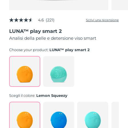
4.6
(221)
Scrivi una recensione
4.6
stelle
LUNA™ play smart 2
su
5
Analisi della pelle e detersione viso smart
,
valore
di
Choose your product:
LUNA™ play smart 2
valutazione
medio.
Read
221
Reviews.
Stesso
link
alla
pagina.
Scegli il colore:
Lemon Squeezy