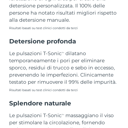
detersione personalizzata. Il 100% delle
Filippine
Consegna stimata
8/11/26
persone ha notato risultati migliori rispetto
Polonia
Consegna stimata
8/9/26
alla detersione manuale.
Risultati basati su test clinici condotti da terzi
Portogallo
Consegna stimata
8/8/26
Detersione profonda
Portorico
Consegna stimata
8/10/26
Le pulsazioni T-Sonic
dilatano
TM
Qatar
Consegna stimata
8/9/26
temporaneamente i pori per eliminare
sporco, residui di trucco e sebo in eccesso,
Riunione
Consegna stimata
8/13/26
prevenendo le imperfezioni. Clinicamente
testato per rimuovere il 99% delle impurità.
Romania
Consegna stimata
8/8/26
Risultati basati su test clinici condotti da terzi
Russia
Consegna stimata
8/16/26
Splendore naturale
Arabia Saudita
Consegna stimata
8/9/26
Le pulsazioni T-Sonic
massaggiano il viso
TM
per stimolare la circolazione, fornendo
Singapore
Consegna stimata
8/10/26