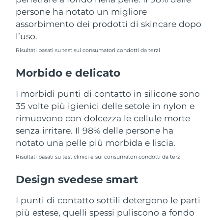
Turchia
Consegna stimata
8/9/26
persone ha notato un migliore
assorbimento dei prodotti di skincare dopo
Emirati Arabi Uniti
Consegna stimata
8/9/26
l’uso.
Risultati basati su test sui consumatori condotti da terzi
Regno Unito
Consegna stimata
8/8/26
Morbido e delicato
Stati Uniti
Consegna stimata
8/9/26
I morbidi punti di contatto in silicone sono
Uzbekistan
Consegna stimata
8/13/26
35 volte più igienici delle setole in nylon e
rimuovono con dolcezza le cellule morte
Vietnam
Consegna stimata
8/14/26
senza irritare. Il 98% delle persone ha
notato una pelle più morbida e liscia.
Risultati basati su test clinici e sui consumatori condotti da terzi
Design svedese smart
I punti di contatto sottili detergono le parti
più estese, quelli spessi puliscono a fondo