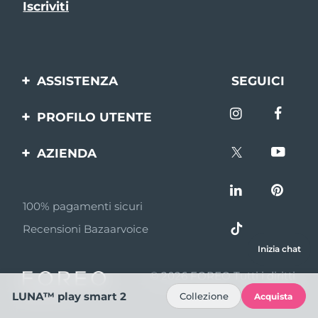
ASSISTENZA
SEGUICI
Contattaci
PROFILO UTENTE
Ordini e spedizioni
Registrazione del
AZIENDA
prodotto
Garanzia e resi
FOREO
Aiuto
FAQ
100% pagamenti sicuri
Affiliazione
Informazioni sulla
Recensioni Bazaarvoice
batteria
Notizie di affiliazione
Inizia chat
MYSA
© 2026 FOREO Tutti i diritti
Rivenditori
riservati
LUNA™ play smart 2
Collezione
Acquista
Termini di Utilizzo