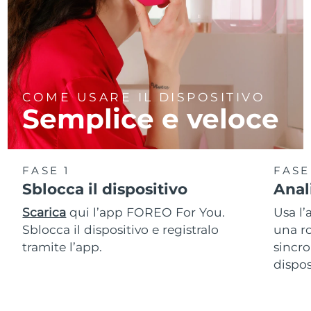
COME USARE IL DISPOSITIVO
Semplice e veloce
FASE 1
FASE
Sblocca il dispositivo
Anal
Scarica
qui l’app FOREO For You.
Usa l’
Sblocca il dispositivo e registralo
una ro
tramite l’app.
sincro
dispos