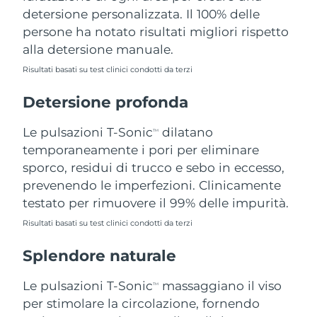
detersione personalizzata. Il 100% delle
Filippine
Consegna stimata
8/14/26
persone ha notato risultati migliori rispetto
Polonia
Consegna stimata
8/12/26
alla detersione manuale.
Risultati basati su test clinici condotti da terzi
Portogallo
Consegna stimata
8/11/26
Detersione profonda
Portorico
Consegna stimata
8/13/26
Le pulsazioni T-Sonic
dilatano
TM
Qatar
Consegna stimata
8/12/26
temporaneamente i pori per eliminare
sporco, residui di trucco e sebo in eccesso,
Riunione
Consegna stimata
8/16/26
prevenendo le imperfezioni. Clinicamente
testato per rimuovere il 99% delle impurità.
Romania
Consegna stimata
8/11/26
Risultati basati su test clinici condotti da terzi
Russia
Consegna stimata
8/19/26
Splendore naturale
Arabia Saudita
Consegna stimata
8/12/26
Le pulsazioni T-Sonic
massaggiano il viso
TM
per stimolare la circolazione, fornendo
Singapore
Consegna stimata
8/13/26