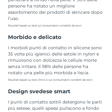
Turchia
Consegna stimata
8/12/26
persone ha notato un migliore
assorbimento dei prodotti di skincare dopo
Emirati Arabi Uniti
Consegna stimata
8/12/26
l’uso.
Risultati basati su test sui consumatori condotti da terzi
Regno Unito
Consegna stimata
8/11/26
Morbido e delicato
Stati Uniti
Consegna stimata
8/12/26
I morbidi punti di contatto in silicone sono
Uzbekistan
Consegna stimata
8/16/26
35 volte più igienici delle setole in nylon e
rimuovono con dolcezza le cellule morte
Vietnam
Consegna stimata
8/17/26
senza irritare. Il 98% delle persone ha
notato una pelle più morbida e liscia.
Risultati basati su test clinici e sui consumatori condotti da terzi
Design svedese smart
I punti di contatto sottili detergono le parti
più estese, quelli spessi puliscono a fondo