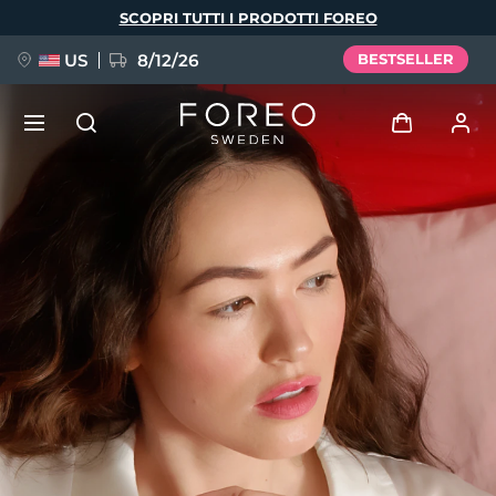
Salta
SCOPRI TUTTI I PRODOTTI FOREO
al
contenuto
principale
US
8/12/26
BESTSELLER
NUOVO
Accedi
Lingua
BREAKING NEWS
Profilo utente
English
Deutsch
Español
I miei dispositivi
FAQ™ Pure Beauty-Tech Elixir
Français
Italiano
Português
I miei ordini
Polski
Svenska
Русский
Türkçe
简体中文
繁體中文
I miei indirizzi
issa™ Teeth Whitening Set
I miei abbonamenti