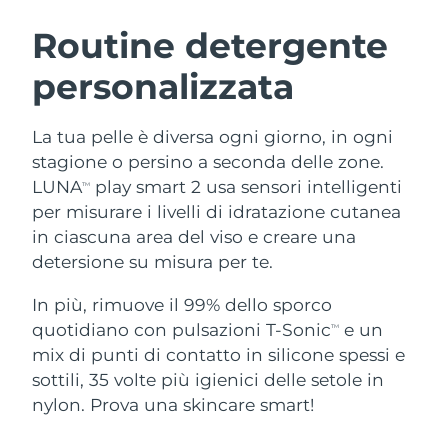
ROUTINE BEAUTY SVEDESI
Austria
Consegna stimata
8/11/26
Routine detergente
personalizzata
Bahrein
Consegna stimata
8/12/26
Detersione viso
Lifting viso
Belgio
Consegna stimata
8/11/26
La tua pelle è diversa ogni giorno, in ogni
LUNA™ 4 pacchetto
BEAR™ 2 pacchetto
stagione o persino a seconda delle zone.
Bermuda
Consegna stimata
8/17/26
Anti-aging massage
Microcurrent toning
LUNA
play smart 2 usa sensori intelligenti
TM
per misurare i livelli di idratazione cutanea
Bosnia ed
Consegna stimata
8/14/26
in ciascuna area del viso e creare una
Idratazione
Igiene orale
Erzegovina
LUNA™ 4 Plus
BEAR™ 2 go
detersione su misura per te.
UFO™ 3 pacchetto
issa™ 4
Massage, LED heating
Microcurrent toning on-the-go
Brunei
Consegna stimata
8/16/26
TRATTAMENTI ANTI-AGE FAQ™
Deep facial hydration
Hybrid silicone sonic toothbrush
In più, rimuove il 99% dello sporco
quotidiano con pulsazioni T-Sonic
e un
TM
Bulgaria
Consegna stimata
8/11/26
NEW
mix di punti di contatto in silicone spessi e
LUNA™ 4 Men
BEAR™ 2 eyes & lips
UFO™ 3 LED
issa™ 4 plus
sottili, 35 volte più igienici delle setole in
Canada
For men, anti-aging massage
Microcurrent line smoothing device
Consegna stimata
8/15/26
Near-infrared and red light therapy
nylon. Prova una skincare smart!
Smart hybrid silicone sonic toothbrush
device
Anti-age
Trattamenti LED
Cile
Consegna stimata
8/15/26