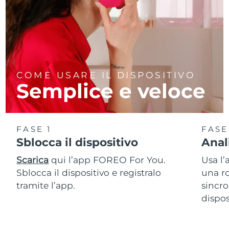
COME USARE IL DISPOSITIVO
Semplice e veloce
FASE 1
FASE
Sblocca il dispositivo
Anal
Scarica
qui l’app FOREO For You.
Usa l’
Sblocca il dispositivo e registralo
una ro
tramite l’app.
sincro
dispos