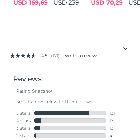
USD 169,69
USD 239
USD 70,29
USD
4.5
(171)
Write a review
4.5
out
of
5
stars,
average
rating
value.
Read
171
Reviews.
Same
page
link.