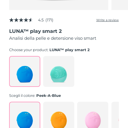
4.5
(171)
Write a review
4.5
out
LUNA™ play smart 2
of
5
Analisi della pelle e detersione viso smart
stars,
average
rating
Choose your product:
LUNA™ play smart 2
value.
Read
171
Reviews.
Same
page
link.
Scegli il colore:
Peek-A-Blue