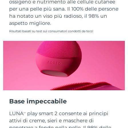
ossigeno e nutrimento alle cellule cutanee
per una pelle più sana. Il 100% delle persone
Slovacchia
Consegna stimata
8/11/26
ha notato un viso più radioso, il 98% un
aspetto migliore.
Slovenia
Consegna stimata
8/11/26
Risultati basati su test sui consumatori condotti da terzi
Sudafrica
Consegna stimata
8/19/26
Corea del Sud
Consegna stimata
8/13/26
Spagna
Consegna stimata
8/11/26
Svezia
Consegna stimata
8/11/26
Svizzera
Consegna stimata
8/11/26
Base impeccabile
Taiwan
Consegna stimata
8/16/26
LUNA
play smart 2 consente ai principi
TM
Thailandia
Consegna stimata
8/15/26
attivi di creme, sieri e maschere di
penetrare a fondo nella pelle. Il 98% delle