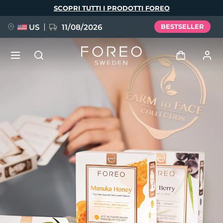
Salta
SCOPRI TUTTI I PRODOTTI FOREO
al
contenuto
principale
US
11/08/2026
BESTSELLER
NUOVO
Accedi
Lingua
BREAKING NEWS
Profilo utente
English
Deutsch
Español
I miei dispositivi
FAQ™ Pure Beauty-Tech Elixir
Français
Italiano
Português
I miei ordini
Polski
Svenska
Русский
Türkçe
简体中文
繁體中文
I miei indirizzi
issa™ Teeth Whitening Set
I miei abbonamenti