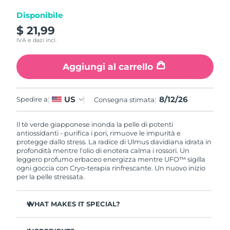
Disponibile
RAS di Macao
Consegna stimata
8/12/26
$ 21,99
IVA e dazi incl.
Malaysia
Consegna stimata
8/13/26
Aggiungi al carrello
Malta
Consegna stimata
8/10/26
Messico
Consegna stimata
8/14/26
8/12/26
US
Spedire a:
Consegna stimata:
Monaco
Consegna stimata
8/11/26
Il tè verde giapponese inonda la pelle di potenti
antiossidanti - purifica i pori, rimuove le impurità e
protegge dallo stress. La radice di Ulmus davidiana idrata in
Paesi Bassi
Consegna stimata
8/10/26
profondità mentre l'olio di enotera calma i rossori. Un
leggero profumo erbaceo energizza mentre UFO™ sigilla
Nuova Zelanda
ogni goccia con Cryo-terapia rinfrescante. Un nuovo inizio
Consegna stimata
8/10/26
per la pelle stressata.
Norvegia
Consegna stimata
8/10/26
WHAT MAKES IT SPECIAL?
Oman
Consegna stimata
8/13/26
Estratto di ago di pino regola il sebo e minimizza i pori -