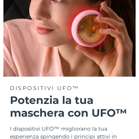
Turchia
Consegna stimata
8/11/26
Emirati Arabi Uniti
Consegna stimata
8/11/26
Regno Unito
Consegna stimata
8/10/26
Stati Uniti
Consegna stimata
8/11/26
Uzbekistan
Consegna stimata
8/15/26
Vietnam
Consegna stimata
8/16/26
DISPOSITIVI UFO™
Potenzia la tua
maschera con UFO™
I dispositivi UFO™ migliorano la tua
esperienza spingendo i principi attivi in