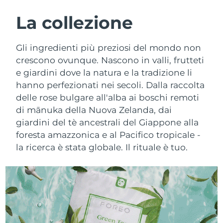
ROUTINE BEAUTY SVEDESI
Austria
Consegna stimata
8/10/26
La collezione
Bahrein
Consegna stimata
8/11/26
Gli ingredienti più preziosi del mondo non
Detersione viso
Lifting viso
crescono ovunque. Nascono in valli, frutteti
Belgio
Consegna stimata
8/10/26
e giardini dove la natura e la tradizione li
LUNA™ 4 pacchetto
BEAR™ 2 pacchetto
hanno perfezionati nei secoli. Dalla raccolta
Bermuda
Consegna stimata
8/16/26
Anti-aging massage
Microcurrent toning
delle rose bulgare all'alba ai boschi remoti
Bosnia ed
di mānuka della Nuova Zelanda, dai
Consegna stimata
8/13/26
Idratazione
Igiene orale
Erzegovina
giardini del tè ancestrali del Giappone alla
LUNA™ 4 Plus
BEAR™ 2 go
foresta amazzonica e al Pacifico tropicale -
UFO™ 3 pacchetto
issa™ 4
Massage, LED heating
Microcurrent toning on-the-go
Brunei
Consegna stimata
8/15/26
la ricerca è stata globale. Il rituale è tuo.
TRATTAMENTI ANTI-AGE FAQ™
Deep facial hydration
Hybrid silicone sonic toothbrush
Bulgaria
Consegna stimata
8/10/26
NEW
LUNA™ 4 Men
BEAR™ 2 eyes & lips
UFO™ 3 LED
issa™ 4 plus
Canada
For men, anti-aging massage
Microcurrent line smoothing device
Consegna stimata
8/14/26
Near-infrared and red light therapy
Smart hybrid silicone sonic toothbrush
device
Anti-age
Trattamenti LED
Cile
Consegna stimata
8/14/26