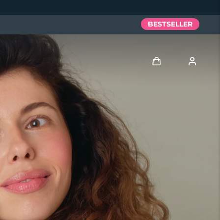
BESTSELLER
Accedi
Profilo utente
I miei dispositivi
I miei ordini
I miei indirizzi
I miei abbonamenti