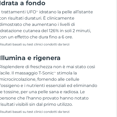
Idrata a fondo
I trattamenti UFO
idratano la pelle all’istante
TM
con risultati duraturi. È clinicamente
dimostrato che aumentano i livelli di
idratazione cutanea del 126% in soli 2 minuti,
con un effetto che dura fino a 6 ore.
Risultati basati su test clinici condotti da terzi
Illumina e rigenera
Risplendere di freschezza non è mai stato così
facile. Il massaggio T-Sonic
stimola la
TM
microcircolazione, fornendo alle cellule
l’ossigeno e i nutrienti essenziali ed eliminando
le tossine, per una pelle sana e radiosa. Le
persone che l’hanno provato hanno notato
risultati visibili sin dal primo utilizzo.
Risultati basati su test clinici condotti da terzi