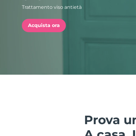
Trattamento viso antietà
issa™ Teeth Whitening Set
Acquista ora
FAQ™ Dual LED Panel
POPOLARE
Offerte speciali
Bestseller
Prova un
A casa. I