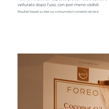
Skincare KIWI™
All acne treatment devices
All revitalizing eye massagers
Serum
vellutato dopo l’uso, con pori meno visibili.
issa™ Teeth Whitening Gel
Advanced pore care essentials
For healthy hair
18% PAP
Risultati basati su test sui consumatori condotti da terzi
Cosmetici
Uomini
Vedi tutto
APP FOREO
CHI SIAMO