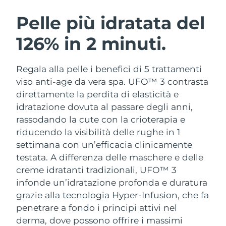
ROUTINE BEAUTY SVEDESI
Austria
Consegna stimata
8/8/26
Pelle più idratata del
126% in 2 minuti.
Bahrein
Consegna stimata
8/9/26
Detersione viso
Lifting viso
Belgio
Consegna stimata
8/8/26
Regala alla pelle i benefici di 5 trattamenti
LUNA™ 4 pacchetto
BEAR™ 2 pacchetto
viso anti-age da vera spa. UFO™ 3 contrasta
Bermuda
Consegna stimata
8/14/26
Anti-aging massage
Microcurrent toning
direttamente la perdita di elasticità e
idratazione dovuta al passare degli anni,
Bosnia ed
Consegna stimata
8/11/26
rassodando la cute con la crioterapia e
Idratazione
Igiene orale
Erzegovina
LUNA™ 4 Plus
BEAR™ 2 go
riducendo la visibilità delle rughe in 1
UFO™ 3 pacchetto
issa™ 4
Massage, LED heating
Microcurrent toning on-the-go
settimana con un’efficacia clinicamente
Brunei
Consegna stimata
8/13/26
TRATTAMENTI ANTI-AGE FAQ™
Deep facial hydration
Hybrid silicone sonic toothbrush
testata.
A differenza delle maschere e delle
Bulgaria
creme idratanti tradizionali, UFO™ 3
Consegna stimata
8/8/26
NEW
LUNA™ 4 Men
BEAR™ 2 eyes & lips
infonde un’idratazione profonda e duratura
UFO™ 3 LED
issa™ 4 plus
Canada
For men, anti-aging massage
Microcurrent line smoothing device
Consegna stimata
8/12/26
grazie alla tecnologia Hyper-Infusion, che fa
Near-infrared and red light therapy
Smart hybrid silicone sonic toothbrush
penetrare a fondo i principi attivi nel
device
Anti-age
Trattamenti LED
Cile
Consegna stimata
8/12/26
derma, dove possono offrire i massimi