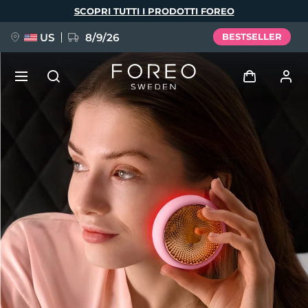
Salta
SCOPRI TUTTI I PRODOTTI FOREO
al
contenuto
principale
US
8/9/26
BESTSELLER
NUOVO
Accedi
Lingua
BREAKING NEWS
Profilo utente
English
Deutsch
Español
I miei dispositivi
FAQ™ Pure Beauty-Tech Elixir
Français
Italiano
Português
I miei ordini
Polski
Svenska
Русский
Türkçe
简体中文
繁體中文
I miei indirizzi
issa™ Teeth Whitening Set
I miei abbonamenti