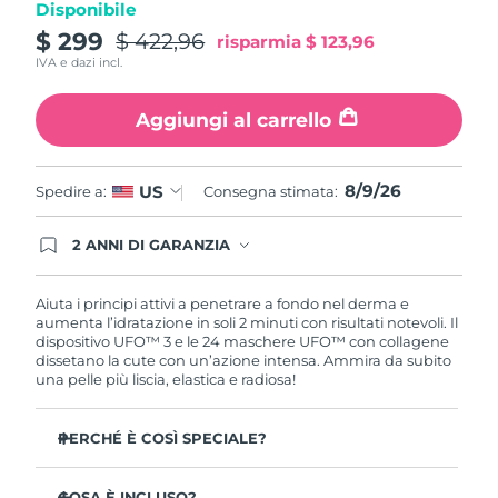
Disponibile
Turchia
Consegna stimata
8/9/26
$ 299
$ 422,96
risparmia
$ 123,96
IVA e dazi incl.
Emirati Arabi Uniti
Consegna stimata
8/9/26
Aggiungi al carrello
Regno Unito
Consegna stimata
8/8/26
Stati Uniti
Consegna stimata
8/9/26
8/9/26
US
Spedire a:
Consegna stimata:
Uzbekistan
Consegna stimata
8/13/26
2 ANNI DI GARANZIA
Gli ordini registrati oggi avranno una copertura
Vietnam
Consegna stimata
8/14/26
completa della garanzia FOREO. Questo significa
che, in caso di difetti nei primi 2 anni dalla data di
Aiuta i principi attivi a penetrare a fondo nel derma e
acquisto, FOREO sostituirà il tuo prodotto
aumenta l’idratazione in soli 2 minuti con risultati notevoli. Il
gratuitamente.
dispositivo UFO™ 3 e le 24 maschere UFO™ con collagene
dissetano la cute con un’azione intensa. Ammira da subito
una pelle più liscia, elastica e radiosa!
PERCHÉ È COSÌ SPECIALE?
Più efficace di una maschera in tessuto, aumenta
l’idratazione cutanea del 126% in 2 minuti con risultati
COSA È INCLUSO?