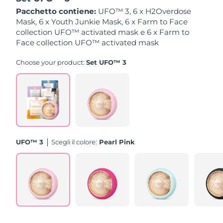
Pacchetto contiene:
UFO™ 3, 6 x H2Overdose
Slovacchia
Mask, 6 x Youth Junkie Mask, 6 x Farm to Face
Consegna stimata
8/8/26
collection UFO™ activated mask e 6 x Farm to
Face collection UFO™ activated mask
Slovenia
Consegna stimata
8/8/26
Choose your product:
Set UFO™ 3
Sudafrica
Consegna stimata
8/16/26
Corea del Sud
Consegna stimata
8/10/26
Spagna
Consegna stimata
8/8/26
Svezia
Consegna stimata
8/8/26
UFO™ 3
Scegli il colore:
Pearl Pink
Svizzera
Consegna stimata
8/8/26
Taiwan
Consegna stimata
8/13/26
Thailandia
Consegna stimata
8/12/26