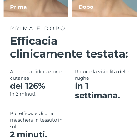
Prima
Dopo
RAS di Macao
Consegna stimata
8/10/26
PRIMA E DOPO
Malaysia
Consegna stimata
8/11/26
Efficacia
Malta
Consegna stimata
8/8/26
clinicamente testata:
Messico
Consegna stimata
8/12/26
Aumenta l’idratazione
Riduce la visibilità delle
Monaco
Consegna stimata
8/9/26
cutanea
rughe
del 126%
in 1
Paesi Bassi
Consegna stimata
8/8/26
settimana.
in 2 minuti.
Nuova Zelanda
Consegna stimata
8/8/26
Più efficace di una
Norvegia
Consegna stimata
8/8/26
maschera in tessuto in
soli
Oman
Consegna stimata
8/11/26
2 minuti.