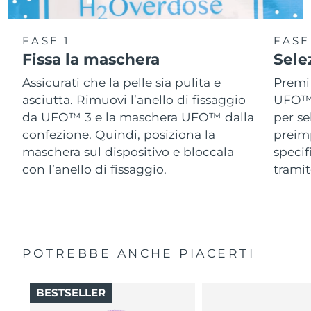
FASE 1
FASE
Fissa la maschera
Sele
Assicurati che la pelle sia pulita e
Premi 
asciutta. Rimuovi l’anello di fissaggio
UFO™ 3
da UFO™ 3 e la maschera UFO™ dalla
per se
confezione. Quindi, posiziona la
preimp
maschera sul dispositivo e bloccala
speci
con l’anello di fissaggio.
tramit
POTREBBE ANCHE PIACERTI
BESTSELLER