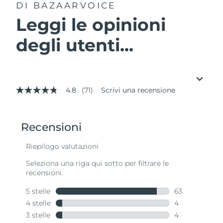
DI BAZAARVOICE
Leggi le opinioni
degli utenti...
4.8
(71)
Scrivi una recensione
4.8
stelle
su
5
,
valore
di
valutazione
medio.
Read
71
Reviews.
Stesso
link
alla
pagina.