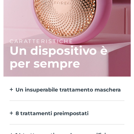
CARATTERISTICHE
Un dispositivo è
per sempre
Un insuperabile trattamento maschera
Più efficace di una maschera in tessuto e 10
volte più rapido.
8 trattamenti preimpostati
Ti basta un pulsante per provarli. E con
l’app puoi regolare il trattamento in base