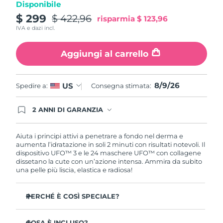
Disponibile
Turchia
Consegna stimata
9/8/26
$ 299
$ 422,96
risparmia
$ 123,96
IVA e dazi incl.
Emirati Arabi Uniti
Consegna stimata
9/8/26
Aggiungi al carrello
Regno Unito
Consegna stimata
8/8/26
Stati Uniti
Consegna stimata
9/8/26
8/9/26
US
Spedire a:
Consegna stimata:
Uzbekistan
Consegna stimata
13/8/26
2 ANNI DI GARANZIA
Gli ordini registrati oggi avranno una copertura
Vietnam
Consegna stimata
14/8/26
completa della garanzia FOREO. Questo significa
che, in caso di difetti nei primi 2 anni dalla data di
Aiuta i principi attivi a penetrare a fondo nel derma e
acquisto, FOREO sostituirà il tuo prodotto
aumenta l’idratazione in soli 2 minuti con risultati notevoli. Il
gratuitamente.
dispositivo UFO™ 3 e le 24 maschere UFO™ con collagene
dissetano la cute con un’azione intensa. Ammira da subito
una pelle più liscia, elastica e radiosa!
PERCHÉ È COSÌ SPECIALE?
Più efficace di una maschera in tessuto, aumenta
l’idratazione cutanea del 126% in 2 minuti con risultati
COSA È INCLUSO?