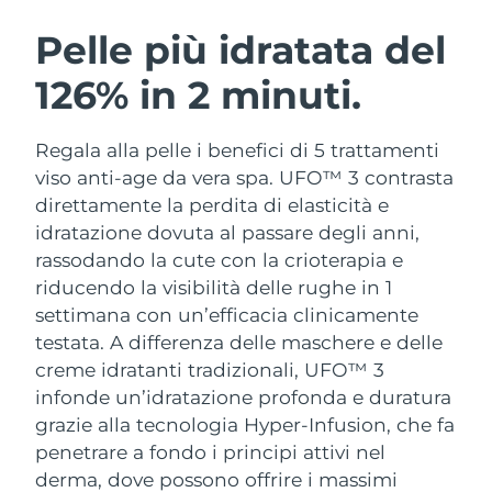
ROUTINE BEAUTY SVEDESI
Austria
Consegna stimata
8/8/26
Pelle più idratata del
126% in 2 minuti.
Bahrein
Consegna stimata
9/8/26
Detersione viso
Lifting viso
Belgio
Consegna stimata
8/8/26
Regala alla pelle i benefici di 5 trattamenti
LUNA™ 4 pacchetto
BEAR™ 2 pacchetto
viso anti-age da vera spa. UFO™ 3 contrasta
Bermuda
Consegna stimata
14/8/26
Anti-aging massage
Microcurrent toning
direttamente la perdita di elasticità e
idratazione dovuta al passare degli anni,
Bosnia ed
Consegna stimata
11/8/26
rassodando la cute con la crioterapia e
Idratazione
Igiene orale
Erzegovina
LUNA™ 4 Plus
BEAR™ 2 go
riducendo la visibilità delle rughe in 1
UFO™ 3 pacchetto
issa™ 4
Massage, LED heating
Microcurrent toning on-the-go
settimana con un’efficacia clinicamente
Brunei
Consegna stimata
13/8/26
TRATTAMENTI ANTI-AGE FAQ™
Deep facial hydration
Hybrid silicone sonic toothbrush
testata.
A differenza delle maschere e delle
Bulgaria
creme idratanti tradizionali, UFO™ 3
Consegna stimata
8/8/26
NEW
LUNA™ 4 Men
BEAR™ 2 eyes & lips
infonde un’idratazione profonda e duratura
UFO™ 3 LED
issa™ 4 plus
Canada
For men, anti-aging massage
Microcurrent line smoothing device
Consegna stimata
12/8/26
grazie alla tecnologia Hyper-Infusion, che fa
Near-infrared and red light therapy
Smart hybrid silicone sonic toothbrush
penetrare a fondo i principi attivi nel
device
Anti-age
Trattamenti LED
Cile
Consegna stimata
12/8/26
derma, dove possono offrire i massimi