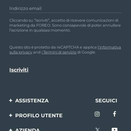
Indirizzo email
Cliccando su “Iscriviti”, accetto di ricevere comunicazioni di
marketing da FOREO. Sono consapevole di poter annullare
l’iscrizione in qualsiasi momento.
Questo sito è protetto da reCAPTCHA e applica
l'informativa
sulla privacy
and
i Termini di servizio
di Google.
ASSISTENZA
SEGUICI
Contattaci
PROFILO UTENTE
Ordini e spedizioni
Registrazione del
AZIENDA