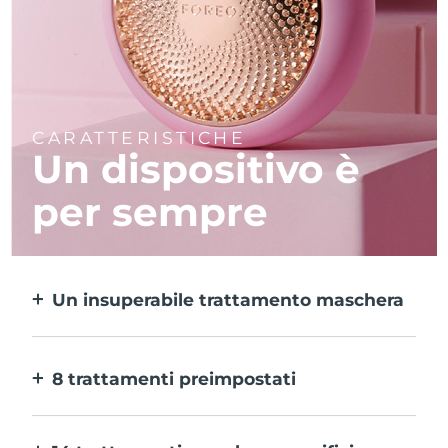
CARATTERISTICHE
Un dispositivo è
per sempre
Un insuperabile trattamento maschera
Più efficace di una maschera in tessuto e 10
volte più rapido.
8 trattamenti preimpostati
Ti basta un pulsante per provarli. E con
l’app puoi regolare il trattamento in base