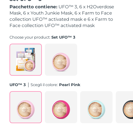
Pacchetto contiene:
UFO™ 3, 6 x H2Overdose
Slovacchia
Mask, 6 x Youth Junkie Mask, 6 x Farm to Face
Consegna stimata
8/8/26
collection UFO™ activated mask e 6 x Farm to
Face collection UFO™ activated mask
Slovenia
Consegna stimata
8/8/26
Choose your product:
Set UFO™ 3
Sudafrica
Consegna stimata
16/8/26
Corea del Sud
Consegna stimata
10/8/26
Spagna
Consegna stimata
8/8/26
Svezia
Consegna stimata
8/8/26
UFO™ 3
Scegli il colore:
Pearl Pink
Svizzera
Consegna stimata
8/8/26
Taiwan
Consegna stimata
13/8/26
Thailandia
Consegna stimata
12/8/26