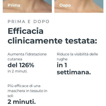
Prima
Dopo
RAS di Macao
Consegna stimata
10/8/26
PRIMA E DOPO
Malaysia
Consegna stimata
11/8/26
Efficacia
Malta
Consegna stimata
8/8/26
clinicamente testata:
Messico
Consegna stimata
12/8/26
Aumenta l’idratazione
Riduce la visibilità delle
Monaco
Consegna stimata
9/8/26
cutanea
rughe
del 126%
in 1
Paesi Bassi
Consegna stimata
8/8/26
settimana.
in 2 minuti.
Nuova Zelanda
Consegna stimata
8/8/26
Più efficace di una
Norvegia
Consegna stimata
8/8/26
maschera in tessuto in
soli
Oman
Consegna stimata
11/8/26
2 minuti.