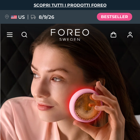
Salta
SCOPRI TUTTI I PRODOTTI FOREO
al
contenuto
principale
US
8/9/26
BESTSELLER
NUOVO
Accedi
Lingua
BREAKING NEWS
Profilo utente
English
Deutsch
Español
I miei dispositivi
FAQ™ Pure Beauty-Tech Elixir
Français
Italiano
Português
I miei ordini
Polski
Svenska
Русский
Türkçe
简体中文
繁體中文
I miei indirizzi
issa™ Teeth Whitening Set
I miei abbonamenti