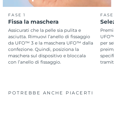
FASE 1
FASE
Fissa la maschera
Sele
Assicurati che la pelle sia pulita e
Premi 
asciutta. Rimuovi l’anello di fissaggio
UFO™ 3
da UFO™ 3 e la maschera UFO™ dalla
per se
confezione. Quindi, posiziona la
preimp
maschera sul dispositivo e bloccala
speci
con l’anello di fissaggio.
tramit
POTREBBE ANCHE PIACERTI