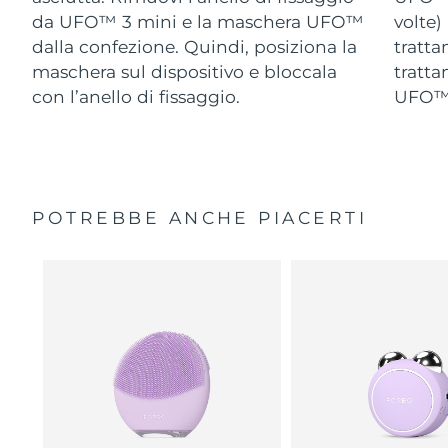
da UFO™ 3 mini e la maschera UFO™
volte)
dalla confezione. Quindi, posiziona la
tratta
maschera sul dispositivo e bloccala
tratta
con l’anello di fissaggio.
UFO™ 
POTREBBE ANCHE PIACERTI