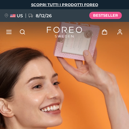
Salta
SCOPRI TUTTI I PRODOTTI FOREO
al
contenuto
principale
US
8/12/26
BESTSELLER
NUOVO
Accedi
Lingua
BREAKING NEWS
Profilo utente
English
Deutsch
Español
I miei dispositivi
FAQ™ Pure Beauty-Tech Elixir
Français
Italiano
Português
I miei ordini
Polski
Svenska
Русский
Türkçe
简体中文
繁體中文
I miei indirizzi
issa™ Teeth Whitening Set
I miei abbonamenti