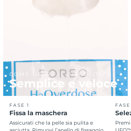
COME USARE IL DISPOSITIVO
Semplice e veloce
FASE 1
FASE
Fissa la maschera
Sele
Assicurati che la pelle sia pulita e
Premi 
asciutta. Rimuovi l’anello di fissaggio
UFO™ 