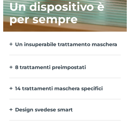
Un dispositivo è
per sempre
Un insuperabile trattamento maschera
Più efficace di una maschera in tessuto e 10
volte più rapido.
8 trattamenti preimpostati
Ti basta un pulsante per provarli. E con
l’app puoi regolare il trattamento in base
14 trattamenti maschera specifici
alle tue preferenze.
La perfetta combinazione delle varie
tecnologie per potenziare al massimo gli
Design svedese smart
ingredienti della maschera.
100% impermeabile e ultraigienico. Fino a
40 minuti di utilizzo per carica USB.