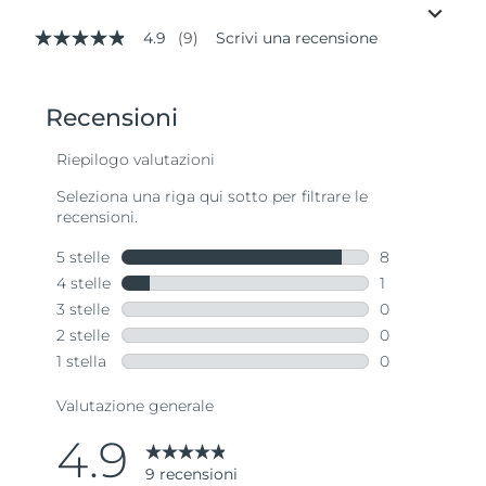
4.9
(9)
Scrivi una recensione
4.9
stelle
su
5
,
valore
di
valutazione
medio.
Read
9
Reviews.
Stesso
link
alla
pagina.