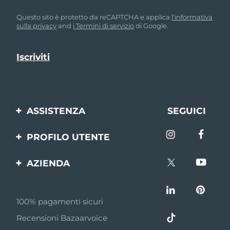
Questo sito è protetto da reCAPTCHA e applica
l'informativa
sulla privacy
and
i Termini di servizio
di Google.
ASSISTENZA
SEGUICI
Contattaci
PROFILO UTENTE
Ordini e spedizioni
Registrazione del
AZIENDA
prodotto
Garanzia e resi
FOREO
Aiuto
FAQ
100% pagamenti sicuri
Affiliazione
Informazioni sulla
Recensioni Bazaarvoice
batteria
Notizie di affiliazione