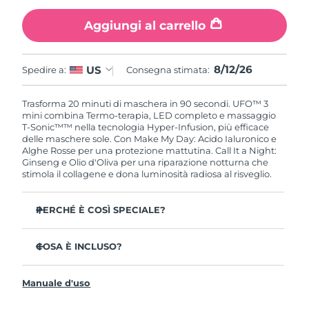
Aggiungi al carrello
Slovacchia
Consegna stimata
8/11/26
Slovenia
Consegna stimata
8/11/26
8/12/26
US
Spedire a:
Consegna stimata:
Sudafrica
Consegna stimata
8/19/26
Trasforma 20 minuti di maschera in 90 secondi. UFO™ 3
mini combina Termo-terapia, LED completo e massaggio
Corea del Sud
Consegna stimata
8/13/26
T-Sonic™™ nella tecnologia Hyper-Infusion, più efficace
delle maschere sole. Con Make My Day: Acido Ialuronico e
Alghe Rosse per una protezione mattutina. Call It a Night:
Spagna
Consegna stimata
8/11/26
Ginseng e Olio d'Oliva per una riparazione notturna che
stimola il collagene e dona luminosità radiosa al risveglio.
Svezia
Consegna stimata
8/11/26
PERCHÉ È COSÌ SPECIALE?
Svizzera
Consegna stimata
8/11/26
Clinicamente provato: aumenta l'idratazione del 126 %
in 2 minuti e riduce le rughe in 1 settimana.
COSA È INCLUSO?
Taiwan
Consegna stimata
8/16/26
LED a spettro completo con 8 colori inclusa la luce rossa,
UFO™ 3 mini
che stimola il collagene per una pelle più soda.
Manuale d'uso
Thailandia
7 x Make My Day Mask and 7 x Call It a Night Mask
Consegna stimata
8/15/26
La Termo-terapia apre i pori mentre il massaggio T-
Sonic™ spinge gli ingredienti in profondità nella pelle.
Cavo di ricarica USB