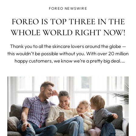
FOREO NEWSWIRE
FOREO IS TOP THREE IN THE
WHOLE WORLD RIGHT NOW!
Thank you to all the skincare lovers around the globe —
this wouldn’t be possible without you. With over 20 million
happy customers, we know we’re a pretty big deal.
Nevertheless, we were truly delighted when the experts
at Lookfantastic revealed that FOREO is one of the top 3
most popular ski