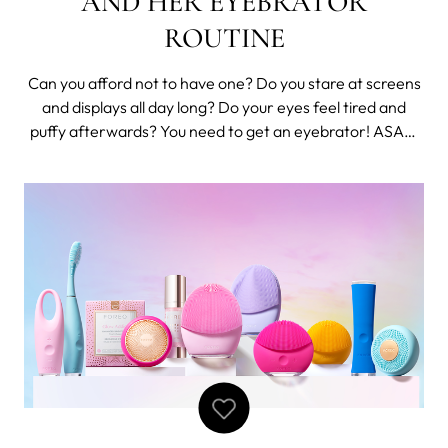
AND HER EYEBRATOR
ROUTINE
Can you afford not to have one? Do you stare at screens
and displays all day long? Do your eyes feel tired and
puffy afterwards? You need to get an eyebrator! ASAP!
At least that’s what Gemma Chan did. “It looks like a
vibrator, so I call it my 'eyebrator.'” In a recent interview
with InStyle